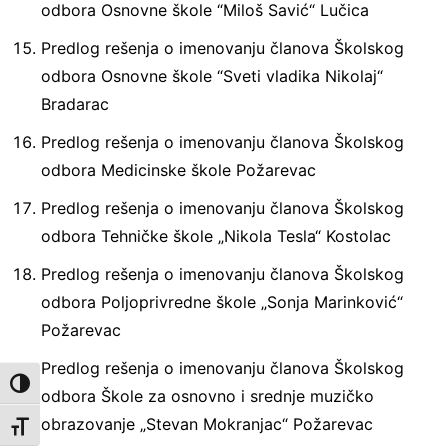
odbora Osnovne škole “Miloš Savić“ Lučica
Predlog rešenja o imenovanju članova Školskog
odbora Osnovne škole “Sveti vladika Nikolaj“
Bradarac
Predlog rešenja o imenovanju članova Školskog
odbora Medicinske škole Požarevac
Predlog rešenja o imenovanju članova Školskog
odbora Tehničke škole „Nikola Tesla“ Kostolac
Predlog rešenja o imenovanju članova Školskog
odbora Poljoprivredne škole „Sonja Marinković“
Požarevac
Predlog rešenja o imenovanju članova Školskog
Toggle High Contrast
odbora Škole za osnovno i srednje muzičko
obrazovanje „Stevan Mokranjac“ Požarevac
Toggle Font size