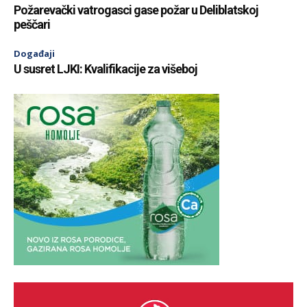
Požarevački vatrogasci gase požar u Deliblatskoj
peščari
Događaji
U susret LJKI: Kvalifikacije za višeboj