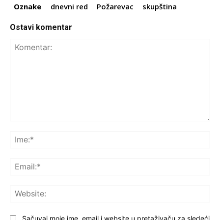
Oznake
dnevni red
Požarevac
skupština
Ostavi komentar
Komentar:
Ime
Ema
Web
Sačuvaj moje ime, email i website u pretaživaču za sledeći