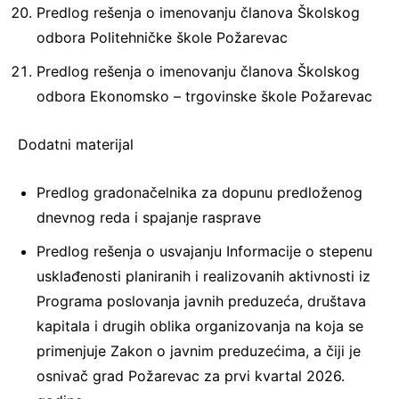
Predlog rešenja o imenovanju članova Školskog
odbora Politehničke škole Požarevac
Predlog rešenja o imenovanju članova Školskog
odbora Ekonomsko – trgovinske škole Požarevac
Dodatni materijal
Predlog gradonačelnika za dopunu predloženog
dnevnog reda i spajanje rasprave
Predlog rešenja o usvajanju Informacije o stepenu
usklađenosti planiranih i realizovanih aktivnosti iz
Programa poslovanja javnih preduzeća, društava
kapitala i drugih oblika organizovanja na koja se
primenjuje Zakon o javnim preduzećima, a čiji je
osnivač grad Požarevac za prvi kvartal 2026.