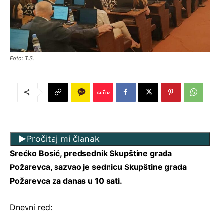
Foto: T.S.
Pročitaj mi članak
Srećko Bosić, predsednik Skupštine grada
Požarevca, sazvao je sednicu Skupštine grada
Požarevca za danas u 10 sati.
Dnevni red: