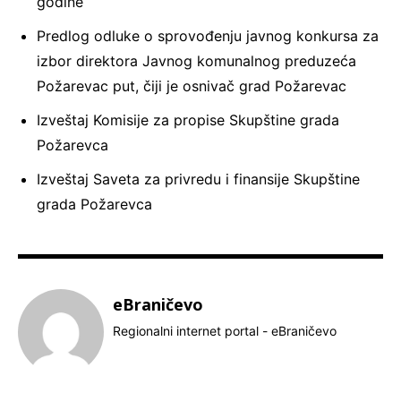
godine
Predlog odluke o sprovođenju javnog konkursa za
izbor direktora Javnog komunalnog preduzeća
Požarevac put, čiji je osnivač grad Požarevac
Izveštaj Komisije za propise Skupštine grada
Požarevca
Izveštaj Saveta za privredu i finansije Skupštine
grada Požarevca
eBraničevo
Regionalni internet portal - eBraničevo