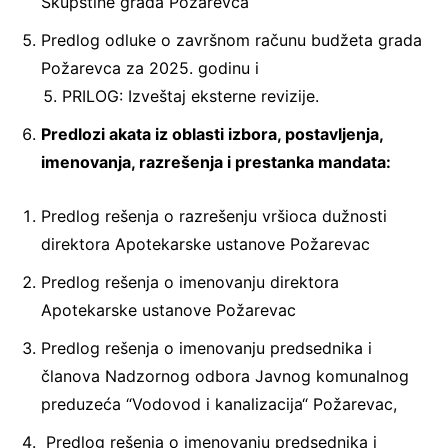
Skupštine grada Požarevca
Predlog odluke o završnom računu budžeta grada
Požarevca za 2025. godinu i
PRILOG: Izveštaj eksterne revizije.
Predlozi akata iz oblasti izbora, postavljenja,
imenovanja, razrešenja i prestanka mandata:
Predlog rešenja o razrešenju vršioca dužnosti
direktora Apotekarske ustanove Požarevac
Predlog rešenja o imenovanju direktora
Apotekarske ustanove Požarevac
Predlog rešenja o imenovanju predsednika i
članova Nadzornog odbora Javnog komunalnog
preduzeća “Vodovod i kanalizacija“ Požarevac,
Predlog rešenja o imenovanju predsednika i