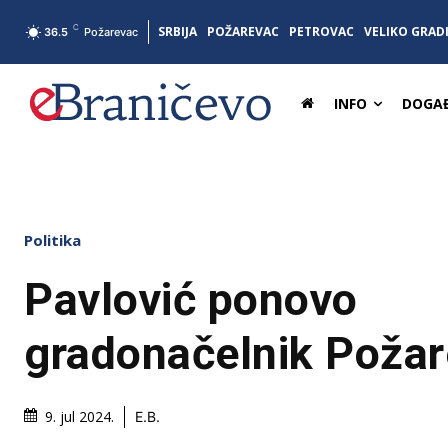
C
SRBIJA
POŽAREVAC
PETROVAC
VELIKO GRAD
36.5
Požarevac
INFO
DOGAĐ
Politika
Pavlović ponovo
gradonačelnik Poža
9. jul 2024.
E.B.