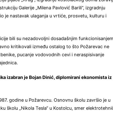
ukciju Galerije „Milena Pavlović Barili“, izgradnju
o je nastavak ulaganja u vrtiće, prosvetu, kulturu i
cije bili su nezadovoljni dosadašnjim funkcionisanje
avno kritikovali između ostalog to što Požarevac ne
benike, pucanje vodovodnih cevi i neraspisivanje
ajednica.
a izabran je Bojan Dinić, diplomirani ekonomista iz
987. godine u Požarevcu. Osnovnu školu završio je u
ku školu „Nikola Tesla“ u Kostolcu, smer elektrotehni