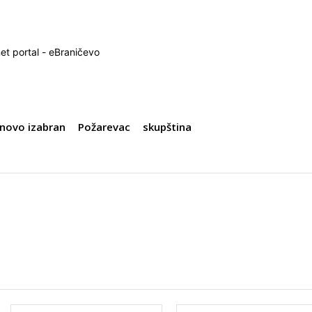
net portal - eBraničevo
novo izabran
Požarevac
skupština
Ime:*
Email:*