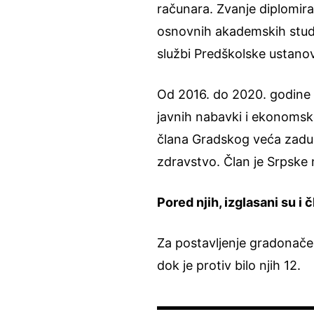
računara. Zvanje diplomir
osnovnih akademskih studij
službi Predškolske ustano
Od 2016. do 2020. godine b
javnih nabavki i ekonomsko
člana Gradskog veća zaduž
zdravstvo. Član je Srpske
Pored njih, izglasani su i 
Za postavljenje gradonačel
dok je protiv bilo njih 12.