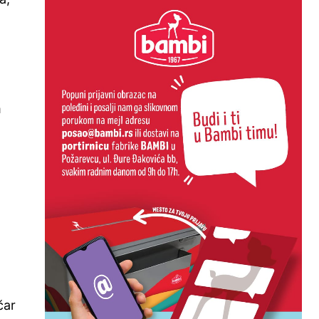
m
čar