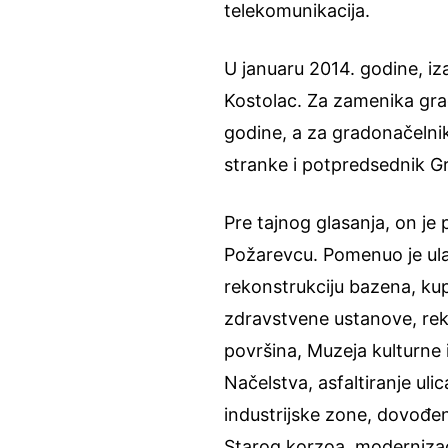
telekomunikacija.
U januaru 2014. godine, i
Kostolac. Za zamenika gra
godine, a za gradonačelni
stranke i potpredsednik 
Pre tajnog glasanja, on je
Požarevcu. Pomenuo je ula
rekonstrukciju bazena, ku
zdravstvene ustanove, reko
površina, Muzeja kulturne 
Načelstva, asfaltiranje ul
industrijske zone, dovođenj
Starog korzoa, modernizaci