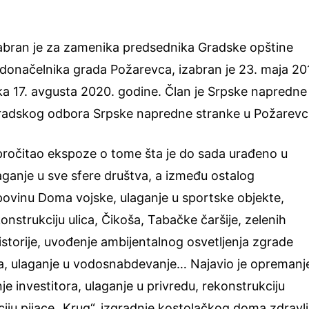
zabran je za zamenika predsednika Gradske opštine
donačelnika grada Požarevca, izabran je 23. maja 20
ka 17. avgusta 2020. godine. Član je Srpske napredne
Gradskog odbora Srpske napredne stranke u Požarevc
 pročitao ekspoze o tome šta je do sada urađeno u
ganje u sve sfere društva, a između ostalog
povinu Doma vojske, ulaganje u sportske objekte,
nstrukciju ulica, Čikoša, Tabačke čaršije, zelenih
istorije, uvođenje ambijentalnog osvetljenja zgrade
ica, ulaganje u vodosnabdevanje… Najavio je opremanj
e investitora, ulaganje u privredu, rekonstrukciju
ju pijace „Krug“, izgradnje kostolačkog doma zdravlj