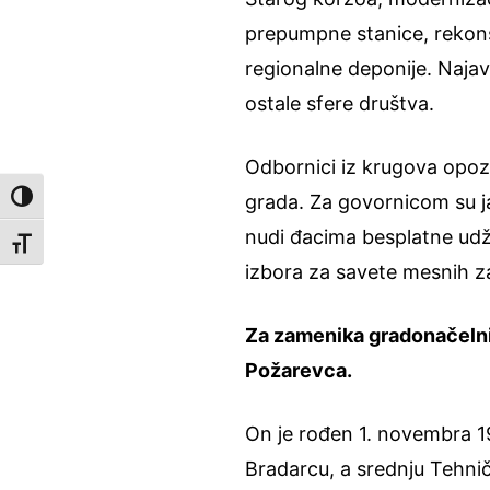
prepumpne stanice, rekonstr
regionalne deponije. Najavi
ostale sfere društva.
Odbornici iz krugova opozi
Toggle High Contrast
grada. Za govornicom su j
nudi đacima besplatne udž
Toggle Font size
izbora za savete mesnih z
Za zamenika gradonačelnik
Požarevca.
On je rođen 1. novembra 1
Bradarcu, a srednju Tehnič