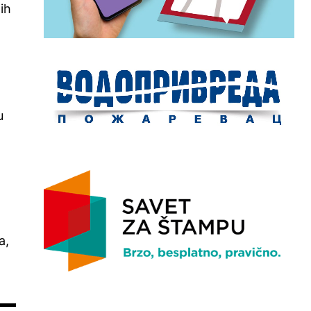
ih
u
a,