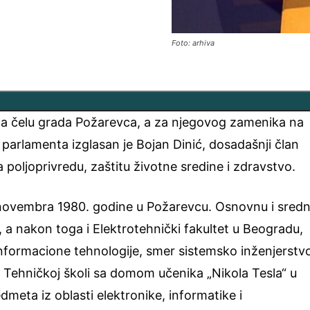
Foto: arhiva
na čelu grada Požarevca, a za njegovog zamenika na
 parlamenta izglasan je Bojan Dinić, dosadašnji član
oljoprivredu, zaštitu životne sredine i zdravstvo.
. novembra 1980. godine u Požarevcu. Osnovnu i sredn
, a nakon toga i Elektrotehnički fakultet u Beogradu,
informacione tehnologije, smer sistemsko inženjerstv
 Tehničkoj školi sa domom učenika „Nikola Tesla“ u
dmeta iz oblasti elektronike, informatike i