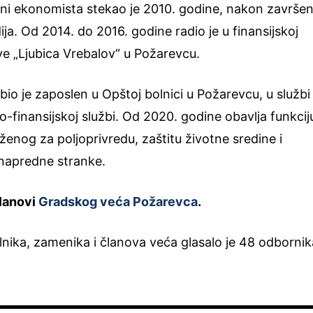
ani ekonomista stekao je 2010. godine, nakon završen
a. Od 2014. do 2016. godine radio je u finansijskoj
ve „Ljubica Vrebalov“ u Požarevcu.
io je zaposlen u Opštoj bolnici u Požarevcu, u službi
-finansijskoj službi. Od 2020. godine obavlja funkcij
enog za poljoprivredu, zaštitu životne sredine i
 napredne stranke.
članovi
Gradskog veća Požarevca
.
nika, zamenika i članova veća glasalo je 48 odbornik