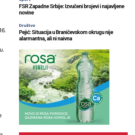
FSR Zapadne Srbije: Izvučeni brojevi i najavljene
novine
Društvo
16.
Pejić: Situacija u Braničevskom okrugu nije
alarmantna, ali ni naivna
u.
e
a,