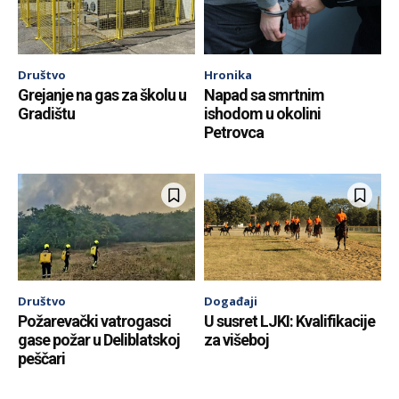
Društvo
Hronika
Grejanje na gas za školu u
Napad sa smrtnim
Gradištu
ishodom u okolini
Petrovca
Društvo
Događaji
Požarevački vatrogasci
U susret LJKI: Kvalifikacije
gase požar u Deliblatskoj
za višeboj
peščari