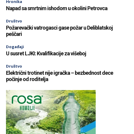
Hronika
Napad sa smrtnim ishodom u okolini Petrovca
Društvo
Požarevački vatrogasci gase požar u Deliblatskoj
peščari
Događaji
U susret LJKI: Kvalifikacije za višeboj
Društvo
Električni trotinet nije igračka – bezbednost dece
počinje od roditelja