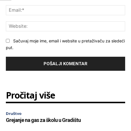
Ema
Web
Sačuvaj moje ime, email i website u pretaživaču za sledeći
put.
Pročitaj više
Društvo
Grejanje na gas za školu u Gradištu