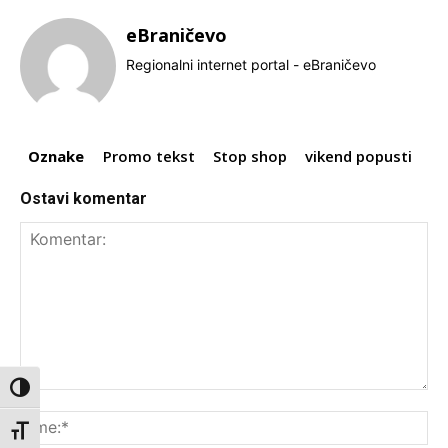
eBraničevo
Regionalni internet portal - eBraničevo
Oznake
Promo tekst
Stop shop
vikend popusti
Ostavi komentar
Toggle High Contrast
Komentar:
Ime
Toggle Font size