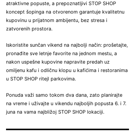
atraktivne popuste, a prepoznatljivi STOP SHOP
koncept šopinga na otvorenom garantuje kvalitetnu
kupovinu u prijatnom ambijentu, bez stresa i
zatvorenih prostora.
Iskoristite sunčan vikend na najbolji način: prošetajte,
pronađite sve letnje favorite na jednom mestu, a
nakon uspešne kupovine napravite predah uz
omiljenu kafu i odličnu klopu u kafićima i restoranima
u STOP SHOP ritejl parkovima.
Ponuda važi samo tokom dva dana, zato planirajte
na vreme i uživajte u vikendu najboljih popusta 6. i 7.
juna na vama najbližoj STOP SHOP lokaciji.