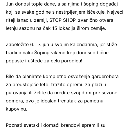
Jun donosi tople dane, a sa njima i šoping događaj
koji se svake godine s nestrpljenjem iščekuje. Najveći
ritejl lanac u zemlji, STOP SHOP, zvanično otvara
letnju sezonu na čak 15 lokacija širom zemlje.
Zabeležite 6. i 7. jun u svojim kalendarima, jer stiže
tradicionalni Šoping vikend koji donosi odlične
popuste i uštede za celu porodicu!
Bilo da planirate kompletno osveženje garderobera
za predstojeće leto, tražite opremu za plažu i
putovanja ili želite da uredite svoj dom pre sezone
odmora, ovo je idealan trenutak za pametnu
kupovinu.
Poznati svetski i domaći brendovi spremili su