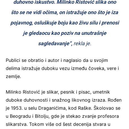
duhovno iskustvo. Milinko Ristović slika ono
što se ne vidi očima, on istražuje ono što je iza
pojavnog, osluškuje boju kao živu silu i prenosi
je gledaocu kao poziv na unutrašnje
sagledavanje“,
rekla je.
Publici se obratio i autor i naglasio da u svojim
delima istražuje duboku vezu između čoveka, vere i
zemlje.
Milinko Ristović je slikar, pesnik i pisac, umetnik
duboke duhovnosti i snažnog likovnog izraza. Rođen
je 1953. u selu Draganićima, kod Raške. Školovao se
u Beogradu i Bitolju, gde je stekao zvanje profesora
slikarstva. Tokom više od šest decenija stvara u