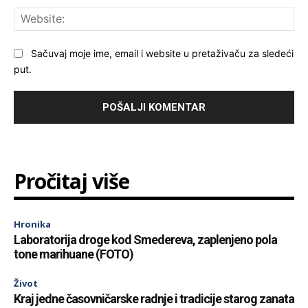
Web
Sačuvaj moje ime, email i website u pretaživaču za sledeći
put.
Pročitaj više
Hronika
Laboratorija droge kod Smedereva, zaplenjeno pola
tone marihuane (FOTO)
Život
Kraj jedne časovničarske radnje i tradicije starog zanata