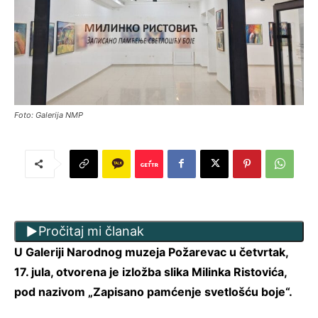
Foto: Galerija NMP
Pročitaj mi članak
U Galeriji Narodnog muzeja Požarevac u četvrtak,
17. jula, otvorena je izložba slika Milinka Ristovića,
pod nazivom „Zapisano pamćenje svetlošću boje“.