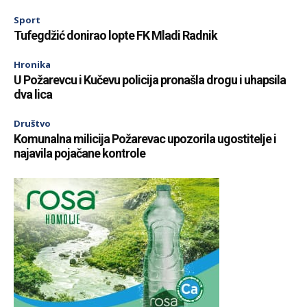
Sport
Tufegdžić donirao lopte FK Mladi Radnik
Hronika
U Požarevcu i Kučevu policija pronašla drogu i uhapsila
dva lica
Društvo
Komunalna milicija Požarevac upozorila ugostitelje i
najavila pojačane kontrole