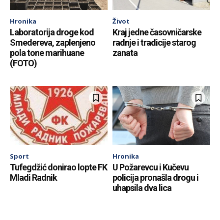
Hronika
Život
Laboratorija droge kod
Kraj jedne časovničarske
Smedereva, zaplenjeno
radnje i tradicije starog
pola tone marihuane
zanata
(FOTO)
Sport
Hronika
Tufegdžić donirao lopte FK
U Požarevcu i Kučevu
Mladi Radnik
policija pronašla drogu i
uhapsila dva lica