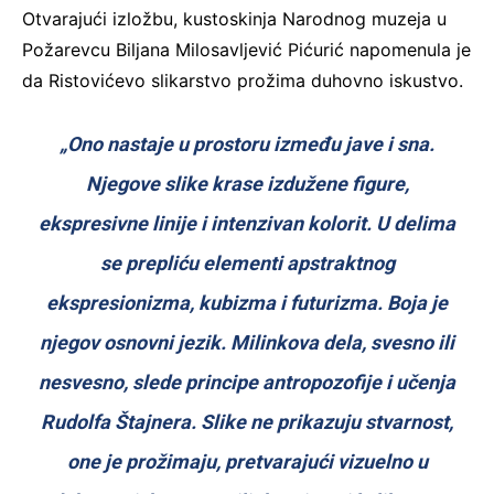
Otvarajući izložbu, kustoskinja Narodnog muzeja u
Požarevcu Biljana Milosavljević Pićurić napomenula je
da Ristovićevo slikarstvo prožima duhovno iskustvo.
„Ono nastaje u prostoru između jave i sna.
Njegove slike krase izdužene figure,
ekspresivne linije i intenzivan kolorit. U delima
se prepliću elementi apstraktnog
ekspresionizma, kubizma i futurizma. Boja je
njegov osnovni jezik. Milinkova dela, svesno ili
nesvesno, slede principe antropozofije i učenja
Rudolfa Štajnera. Slike ne prikazuju stvarnost,
one je prožimaju, pretvarajući vizuelno u