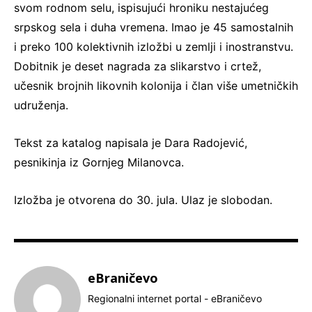
svom rodnom selu, ispisujući hroniku nestajućeg
srpskog sela i duha vremena. Imao je 45 samostalnih
i preko 100 kolektivnih izložbi u zemlji i inostranstvu.
Dobitnik je deset nagrada za slikarstvo i crtež,
učesnik brojnih likovnih kolonija i član više umetničkih
udruženja.
Tekst za katalog napisala je Dara Radojević,
pesnikinja iz Gornjeg Milanovca.
Izložba je otvorena do 30. jula. Ulaz je slobodan.
eBraničevo
Regionalni internet portal - eBraničevo