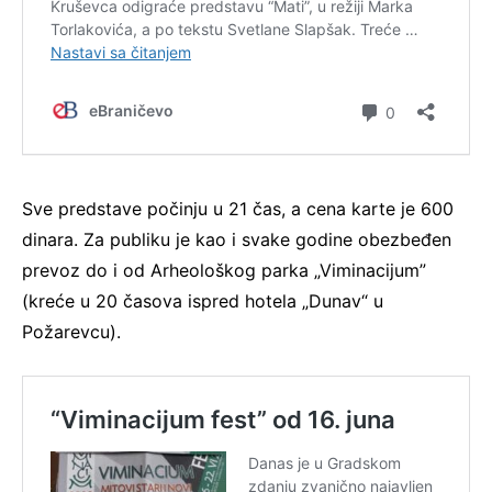
Sve predstave počinju u 21 čas, a cena karte je 600
dinara. Za publiku je kao i svake godine obezbeđen
prevoz do i od Arheološkog parka „Viminacijum”
(kreće u 20 časova ispred hotela „Dunav“ u
Požarevcu).