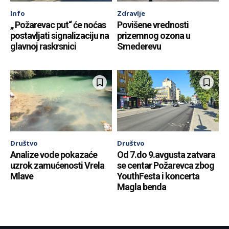
Info
Zdravlje
„ Požarevac put“ će noćas
Povišene vrednosti
postavljati signalizaciju na
prizemnog ozona u
glavnoj raskrsnici
Smederevu
Društvo
Društvo
Analize vode pokazaće
Od 7.do 9.avgusta zatvara
uzrok zamućenosti Vrela
se centar Požarevca zbog
Mlave
YouthFesta i koncerta
Magla benda