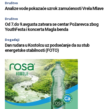
Društvo
Analize vode pokazaće uzrok zamućenosti Vrela Mlave
Društvo
Od 7.do 9.avgusta zatvara se centar Požarevca zbog
YouthFesta i koncerta Magla benda
Događaji
Dan rudara u Kostolcu uz podsećanje da su stub
energetske stabilnosti (FOTO)