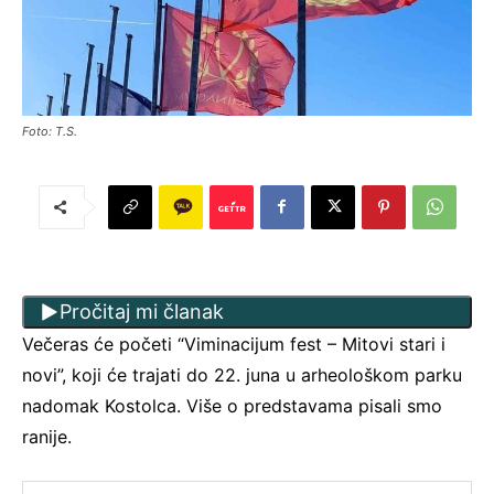
Foto: T.S.
Pročitaj mi članak
Večeras će početi “Viminacijum fest – Mitovi stari i
novi”, koji će trajati do 22. juna u arheološkom parku
nadomak Kostolca. Više o predstavama pisali smo
ranije.