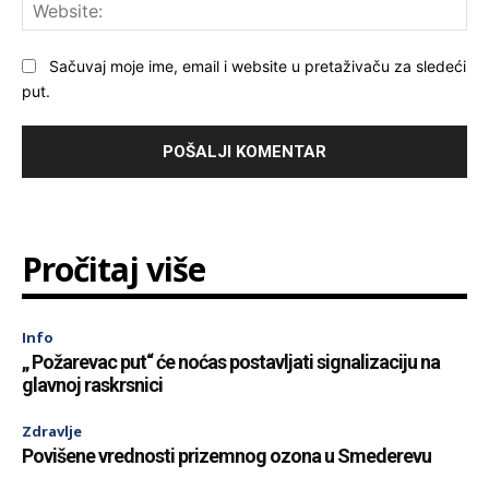
Web
Sačuvaj moje ime, email i website u pretaživaču za sledeći
put.
Pročitaj više
Info
„ Požarevac put“ će noćas postavljati signalizaciju na
glavnoj raskrsnici
Zdravlje
Povišene vrednosti prizemnog ozona u Smederevu