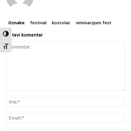
Oznake
festival
kostolac
viminacijum fest
Ostavi komentar
Toggle High Contrast
Toggle Font size
Komentar:
Ime
Ema