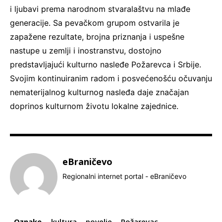
i ljubavi prema narodnom stvaralaštvu na mlađe
generacije. Sa pevačkom grupom ostvarila je
zapažene rezultate, brojna priznanja i uspešne
nastupe u zemlji i inostranstvu, dostojno
predstavljajući kulturno nasleđe Požarevca i Srbije.
Svojim kontinuiranim radom i posvećenošću očuvanju
nematerijalnog kulturnog nasleđa daje značajan
doprinos kulturnom životu lokalne zajednice.
eBraničevo
Regionalni internet portal - eBraničevo
Oznake
kultura
povelje
Požarevac