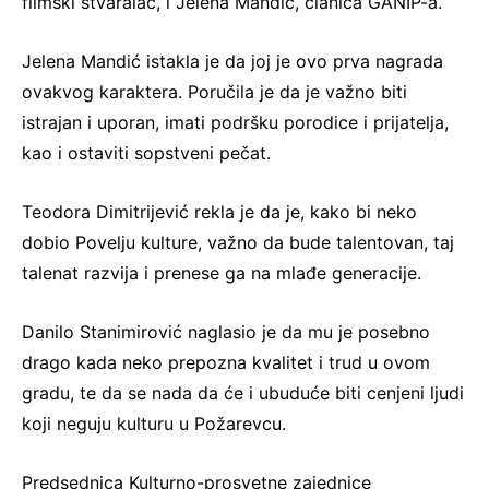
filmski stvaralac, i Jelena Mandić, članica GANIP-a.
Jelena Mandić istakla je da joj je ovo prva nagrada
ovakvog karaktera. Poručila je da je važno biti
istrajan i uporan, imati podršku porodice i prijatelja,
kao i ostaviti sopstveni pečat.
Teodora Dimitrijević rekla je da je, kako bi neko
dobio Povelju kulture, važno da bude talentovan, taj
talenat razvija i prenese ga na mlađe generacije.
Danilo Stanimirović naglasio je da mu je posebno
drago kada neko prepozna kvalitet i trud u ovom
gradu, te da se nada da će i ubuduće biti cenjeni ljudi
koji neguju kulturu u Požarevcu.
Predsednica Kulturno-prosvetne zajednice