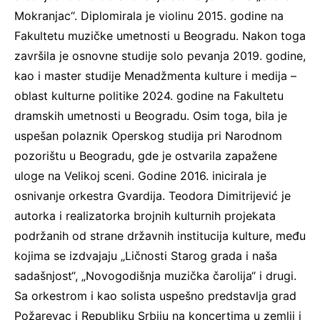
Mokranjac“. Diplomirala je violinu 2015. godine na
Fakultetu muzičke umetnosti u Beogradu. Nakon toga
završila je osnovne studije solo pevanja 2019. godine,
kao i master studije Menadžmenta kulture i medija –
oblast kulturne politike 2024. godine na Fakultetu
dramskih umetnosti u Beogradu. Osim toga, bila je
uspešan polaznik Operskog studija pri Narodnom
pozorištu u Beogradu, gde je ostvarila zapažene
uloge na Velikoj sceni. Godine 2016. inicirala je
osnivanje orkestra Gvardija. Teodora Dimitrijević je
autorka i realizatorka brojnih kulturnih projekata
podržanih od strane državnih institucija kulture, među
kojima se izdvajaju „Ličnosti Starog grada i naša
sadašnjost“, „Novogodišnja muzička čarolija“ i drugi.
Sa orkestrom i kao solista uspešno predstavlja grad
Požarevac i Republiku Srbiju na koncertima u zemlji i