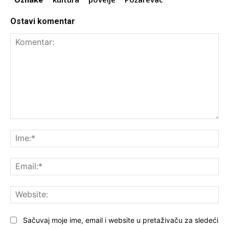
Ostavi komentar
Komentar:
Ime
Ema
Web
Sačuvaj moje ime, email i website u pretaživaču za sledeći