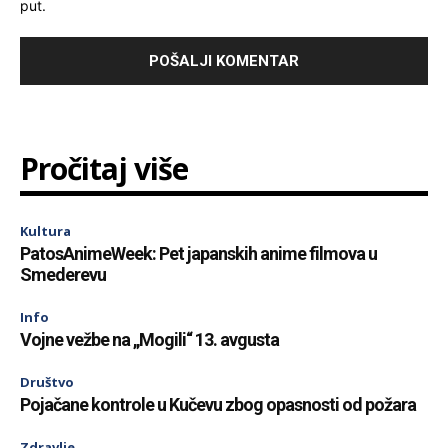
put.
Pročitaj više
Kultura
PatosAnimeWeek: Pet japanskih anime filmova u
Smederevu
Info
Vojne vežbe na „Mogili“ 13. avgusta
Društvo
Pojačane kontrole u Kučevu zbog opasnosti od požara
Zdravlje