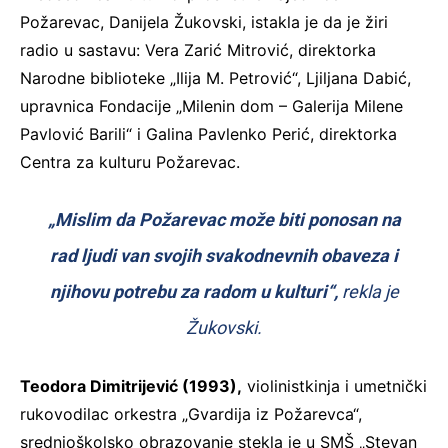
Požarevac, Danijela Žukovski, istakla je da je žiri
radio u sastavu: Vera Zarić Mitrović, direktorka
Narodne biblioteke „Ilija M. Petrović“, Ljiljana Dabić,
upravnica Fondacije „Milenin dom – Galerija Milene
Pavlović Barili“ i Galina Pavlenko Perić, direktorka
Centra za kulturu Požarevac.
„Mislim da Požarevac može biti ponosan na
rad ljudi van svojih svakodnevnih obaveza i
njihovu potrebu za radom u kulturi“,
rekla je
Žukovski.
Teodora Dimitrijević (1993),
violinistkinja i umetnički
rukovodilac orkestra „Gvardija iz Požarevca“,
srednjoškolsko obrazovanje stekla je u SMŠ „Stevan