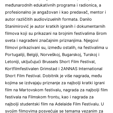
međunarodnih edukativnih programa i radionica, a
profesionalno je angažovan i kao predavač, mentor i
autor različitih audiovizuelnih formata. Danilo
Stanimirović je autor kratkih igranih i dokumentarnih
filmova koji su prikazani na brojnim festivalima širom
sveta i nagrađeni značajnim priznanjima. Njegovi
filmovi prikazivani su, između ostalih, na festivalima u
Portugaliji, Belgiji, Norveškoj, Bugarskoj, Turskoj i
Letoniji, uključujući Brussels Short Film Festival,
Kortfilmfestivalen Grimstad i 2ANNAS International
Short Film Festival. Dobitnik je više nagrada, među
kojima se izdvajaju priznanje za najbolji kratki igrani
film na Martovskom festivalu, nagrada za najbolji film
festivala na Filmskom frontu, kao i nagrada za
najbolji studentski film na Adelaide Film Festivalu. U
svojim filmovima posvećuje se temama vezanim za