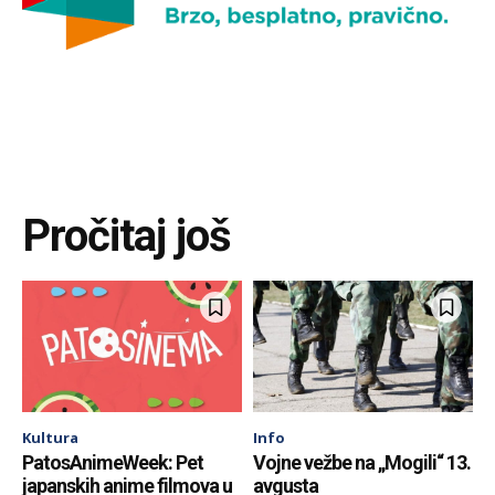
Pročitaj još
Kultura
Info
PatosAnimeWeek: Pet
Vojne vežbe na „Mogili“ 13.
japanskih anime filmova u
avgusta