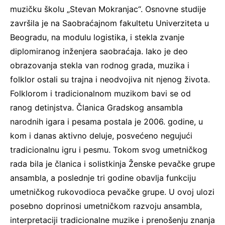
muzičku školu „Stevan Mokranjac“. Osnovne studije
završila je na Saobraćajnom fakultetu Univerziteta u
Beogradu, na modulu logistika, i stekla zvanje
diplomiranog inženjera saobraćaja. Iako je deo
obrazovanja stekla van rodnog grada, muzika i
folklor ostali su trajna i neodvojiva nit njenog života.
Folklorom i tradicionalnom muzikom bavi se od
ranog detinjstva. Članica Gradskog ansambla
narodnih igara i pesama postala je 2006. godine, u
kom i danas aktivno deluje, posvećeno negujući
tradicionalnu igru i pesmu. Tokom svog umetničkog
rada bila je članica i solistkinja Ženske pevačke grupe
ansambla, a poslednje tri godine obavlja funkciju
umetničkog rukovodioca pevačke grupe. U ovoj ulozi
posebno doprinosi umetničkom razvoju ansambla,
interpretaciji tradicionalne muzike i prenošenju znanja