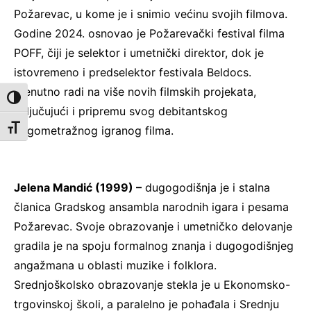
Požarevac, u kome je i snimio većinu svojih filmova.
Godine 2024. osnovao je Požarevački festival filma
POFF, čiji je selektor i umetnički direktor, dok je
istovremeno i predselektor festivala Beldocs.
Trenutno radi na više novih filmskih projekata,
Toggle High Contrast
uključujući i pripremu svog debitantskog
Toggle Font size
dugometražnog igranog filma.
Jelena Mandić (1999) –
dugogodišnja je i stalna
članica Gradskog ansambla narodnih igara i pesama
Požarevac. Svoje obrazovanje i umetničko delovanje
gradila je na spoju formalnog znanja i dugogodišnjeg
angažmana u oblasti muzike i folklora.
Srednjoškolsko obrazovanje stekla je u Ekonomsko-
trgovinskoj školi, a paralelno je pohađala i Srednju