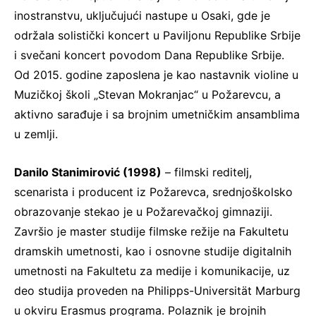
inostranstvu, uključujući nastupe u Osaki, gde je
održala solistički koncert u Paviljonu Republike Srbije
i svečani koncert povodom Dana Republike Srbije.
Od 2015. godine zaposlena je kao nastavnik violine u
Muzičkoj školi „Stevan Mokranjac“ u Požarevcu, a
aktivno sarađuje i sa brojnim umetničkim ansamblima
u zemlji.
Danilo Stanimirović (1998)
– filmski reditelj,
scenarista i producent iz Požarevca, srednjoškolsko
obrazovanje stekao je u Požarevačkoj gimnaziji.
Završio je master studije filmske režije na Fakultetu
dramskih umetnosti, kao i osnovne studije digitalnih
umetnosti na Fakultetu za medije i komunikacije, uz
deo studija proveden na Philipps-Universität Marburg
u okviru Erasmus programa. Polaznik je brojnih