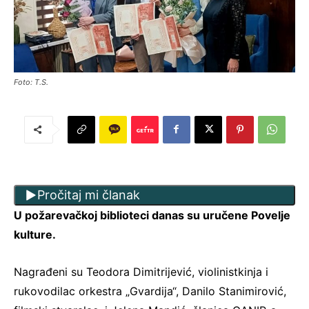
Foto: T.S.
Pročitaj mi članak
U požarevačkoj biblioteci danas su uručene Povelje
kulture.
Nagrađeni su Teodora Dimitrijević, violinistkinja i
rukovodilac orkestra „Gvardija“, Danilo Stanimirović,