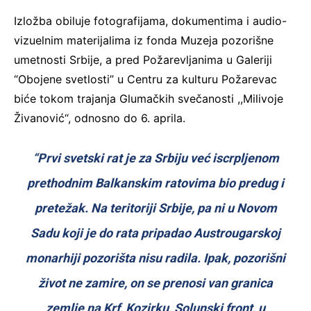
Izložba obiluje fotografijama, dokumentima i audio-
vizuelnim materijalima iz fonda Muzeja pozorišne
umetnosti Srbije, a pred Požarevljanima u Galeriji
“Obojene svetlosti” u Centru za kulturu Požarevac
biće tokom trajanja Glumačkih svečanosti ,,Milivoje
Živanović“, odnosno do 6. aprila.
“Prvi svetski rat je za Srbiju već iscrpljenom
prethodnim Balkanskim ratovima bio predug i
pretežak. Na teritoriji Srbije, pa ni u Novom
Sadu koji je do rata pripadao Austrougarskoj
monarhiji pozorišta nisu radila. Ipak, pozorišni
život ne zamire, on se prenosi van granica
zemlje na Krf, Kozirku, Solunski front, u