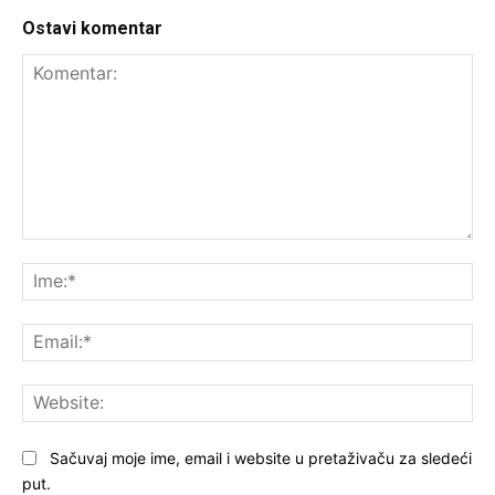
Ostavi komentar
Komentar:
Ime
Ema
Web
Sačuvaj moje ime, email i website u pretaživaču za sledeći
put.