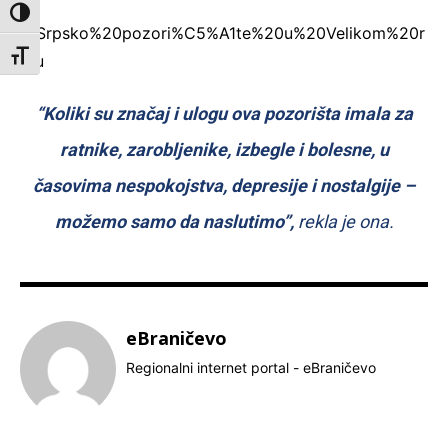
Toggle High Contrast
Toggle Font size
“Koliki su značaj i ulogu ova pozorišta imala za
ratnike, zarobljenike, izbegle i bolesne, u
časovima nespokojstva, depresije i nostalgije –
možemo samo da naslutimo”,
rekla je ona.
eBraničevo
Regionalni internet portal - eBraničevo