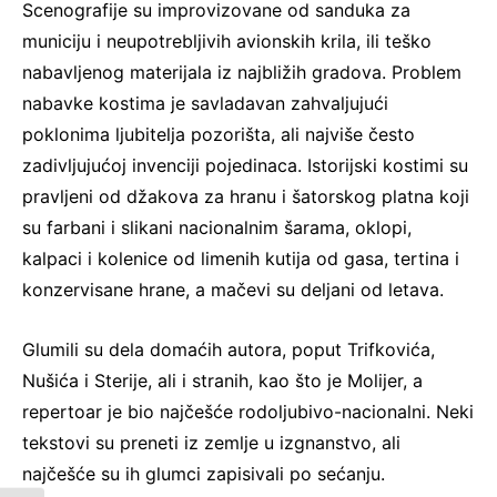
Scenografije su improvizovane od sanduka za
municiju i neupotrebljivih avionskih krila, ili teško
nabavljenog materijala iz najbližih gradova. Problem
nabavke kostima je savladavan zahvaljujući
poklonima ljubitelja pozorišta, ali najviše često
zadivljujućoj invenciji pojedinaca. Istorijski kostimi su
pravljeni od džakova za hranu i šatorskog platna koji
su farbani i slikani nacionalnim šarama, oklopi,
kalpaci i kolenice od limenih kutija od gasa, tertina i
konzervisane hrane, a mačevi su deljani od letava.
Glumili su dela domaćih autora, poput Trifkovića,
Nušića i Sterije, ali i stranih, kao što je Molijer, a
repertoar je bio najčešće rodoljubivo-nacionalni. Neki
tekstovi su preneti iz zemlje u izgnanstvo, ali
najčešće su ih glumci zapisivali po sećanju.