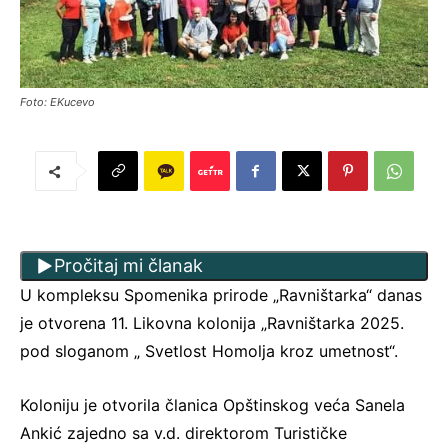
Foto: EKucevo
Pročitaj mi članak
U kompleksu Spomenika prirode „Ravništarka“ danas
je otvorena 11. Likovna kolonija „Ravništarka 2025.
pod sloganom „ Svetlost Homolja kroz umetnost“.
Koloniju je otvorila članica Opštinskog veća Sanela
Ankić zajedno sa v.d. direktorom Turističke