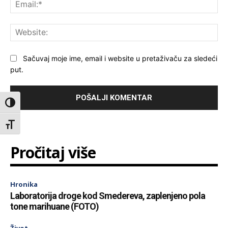
Ema
Web
Sačuvaj moje ime, email i website u pretaživaču za sledeći
put.
Toggle High Contrast
Toggle Font size
Pročitaj više
Hronika
Laboratorija droge kod Smedereva, zaplenjeno pola
tone marihuane (FOTO)