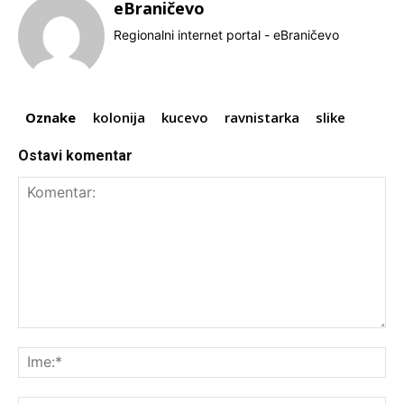
eBraničevo
Regionalni internet portal - eBraničevo
Oznake
kolonija
kucevo
ravnistarka
slike
Ostavi komentar
Komentar:
Ime