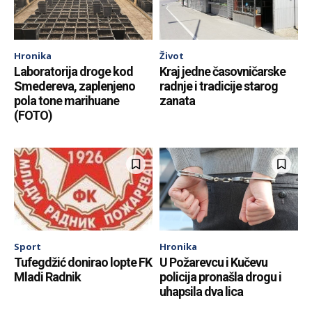
Hronika
Život
Laboratorija droge kod
Kraj jedne časovničarske
Smedereva, zaplenjeno
radnje i tradicije starog
pola tone marihuane
zanata
(FOTO)
Sport
Hronika
Tufegdžić donirao lopte FK
U Požarevcu i Kučevu
Mladi Radnik
policija pronašla drogu i
uhapsila dva lica