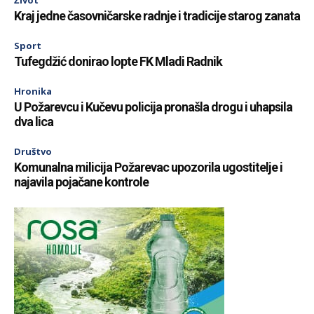
Život
Kraj jedne časovničarske radnje i tradicije starog zanata
Sport
Tufegdžić donirao lopte FK Mladi Radnik
Hronika
U Požarevcu i Kučevu policija pronašla drogu i uhapsila
dva lica
Društvo
Komunalna milicija Požarevac upozorila ugostitelje i
najavila pojačane kontrole