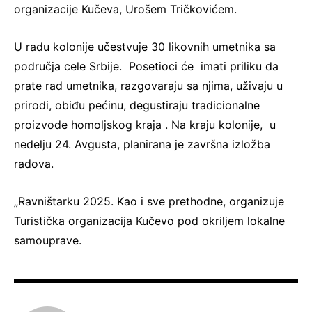
organizacije Kučeva, Urošem Tričkovićem.
U radu kolonije učestvuje 30 likovnih umetnika sa
područja cele Srbije. Posetioci će imati priliku da
prate rad umetnika, razgovaraju sa njima, uživaju u
prirodi, obiđu pećinu, degustiraju tradicionalne
proizvode homoljskog kraja . Na kraju kolonije, u
nedelju 24. Avgusta, planirana je završna izložba
radova.
„Ravništarku 2025. Kao i sve prethodne, organizuje
Turistička organizacija Kučevo pod okriljem lokalne
samouprave.