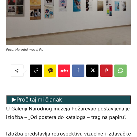
Foto: Narodni muzej Po
Pročitaj mi članak
U Galeriji Narodnog muzeja Požarevac postavljena je
izložba – „Od postera do kataloga – trag na papiru“.
Izložba predstavlja retrospektivu vizuelne i izdavačke