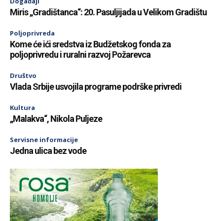
Događaji
Miris „Gradištanca“: 20. Pasuljijada u Velikom Gradištu
Poljoprivreda
Kome će ići sredstva iz Budžetskog fonda za
poljoprivredu i ruralni razvoj Požarevca
Društvo
Vlada Srbije usvojila programe podrške privredi
Kultura
„Malakva“, Nikola Puljeze
Servisne informacije
Jedna ulica bez vode