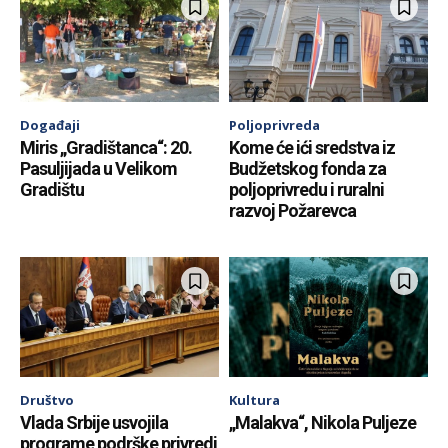
Događaji
Poljoprivreda
Miris „Gradištanca“: 20.
Kome će ići sredstva iz
Pasuljijada u Velikom
Budžetskog fonda za
Gradištu
poljoprivredu i ruralni
razvoj Požarevca
Društvo
Kultura
Vlada Srbije usvojila
„Malakva“, Nikola Puljeze
programe podrške privredi