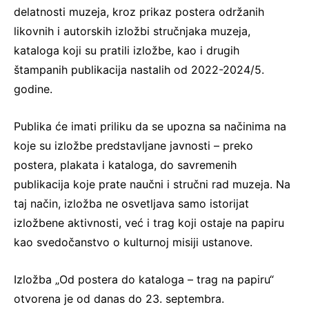
delatnosti muzeja, kroz prikaz postera održanih
likovnih i autorskih izložbi stručnjaka muzeja,
kataloga koji su pratili izložbe, kao i drugih
štampanih publikacija nastalih od 2022-2024/5.
godine.
Publika će imati priliku da se upozna sa načinima na
koje su izložbe predstavljane javnosti – preko
postera, plakata i kataloga, do savremenih
publikacija koje prate naučni i stručni rad muzeja. Na
taj način, izložba ne osvetljava samo istorijat
izložbene aktivnosti, već i trag koji ostaje na papiru
kao svedočanstvo o kulturnoj misiji ustanove.
Izložba „Od postera do kataloga – trag na papiru“
otvorena je od danas do 23. septembra.