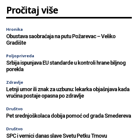
Pročitaj više
Hronika
Obustava saobraćaja na putu Požarevac – Veliko
Gradište
Poljoprivreda
Srbija ispunjava EU standarde u kontroli hrane biljnog
porekla
Zdravlje
Letnji umor ili znak za uzbunu: lekarka objašnjava kada
vrućina postaje opasna po zdravlje
Društvo
Pet srednjoškolaca dobija pomoć od grada Smedereva
Društvo
SPC i vernici danas slave Svetu Petku Trnovu