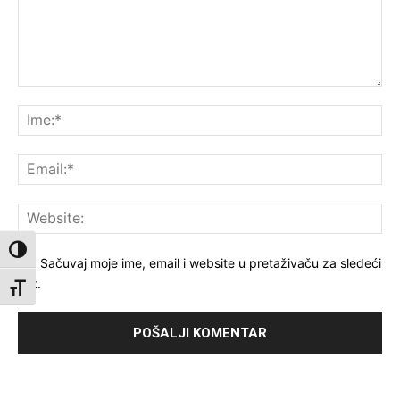
Komentar:
Ime
Ema
Web
Toggle High Contrast
Sačuvaj moje ime, email i website u pretaživaču za sledeći
put.
Toggle Font size