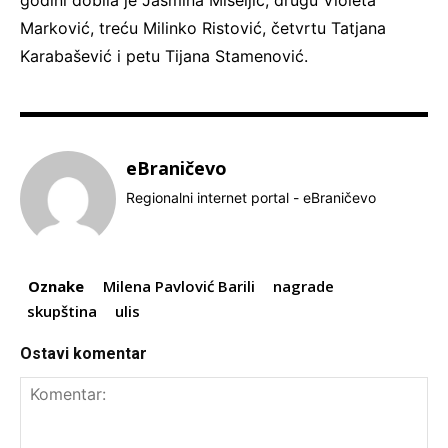
Marković, treću Milinko Ristović, četvrtu Tatjana
Karabašević i petu Tijana Stamenović.
eBraničevo
Regionalni internet portal - eBraničevo
Oznake
Milena Pavlović Barili
nagrade
skupština
ulis
Ostavi komentar