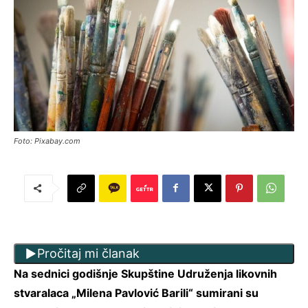
Foto: Pixabay.com
Pročitaj mi članak
Na sednici godišnje Skupštine Udruženja likovnih
stvaralaca „Milena Pavlović Barili“ sumirani su