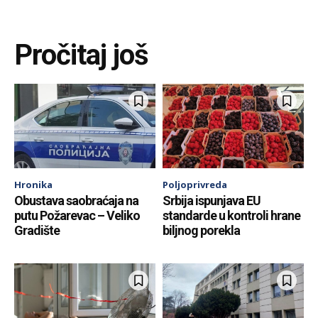
Pročitaj još
Hronika
Poljoprivreda
Obustava saobraćaja na
Srbija ispunjava EU
putu Požarevac – Veliko
standarde u kontroli hrane
Gradište
biljnog porekla