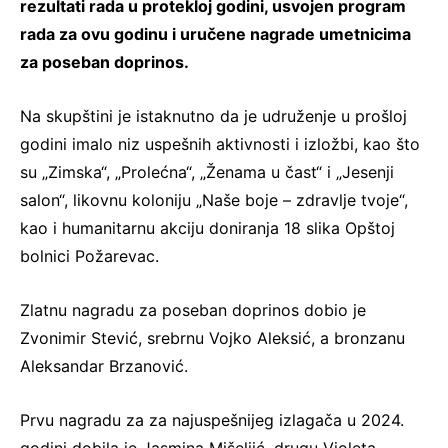
rezultati rada u protekloj godini, usvojen program
rada za ovu godinu i uručene nagrade umetnicima
za poseban doprinos.
Na skupštini je istaknutno da je udruženje u prošloj
godini imalo niz uspešnih aktivnosti i izložbi, kao što
su „Zimska“, „Prolećna“, „Ženama u čast“ i „Jesenji
salon“, likovnu koloniju „Naše boje – zdravlje tvoje“,
kao i humanitarnu akciju doniranja 18 slika Opštoj
bolnici Požarevac.
Zlatnu nagradu za poseban doprinos dobio je
Zvonimir Stević, srebrnu Vojko Aleksić, a bronzanu
Aleksandar Brzanović.
Prvu nagradu za za najuspešnijeg izlagača u 2024.
godini dobila je Jasmina Mišeljić, drugu Violeta