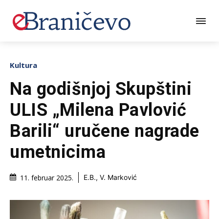
Kultura
Na godišnjoj Skupštini
ULIS „Milena Pavlović
Barili“ uručene nagrade
umetnicima
11. februar 2025.
E.B., V. Marković