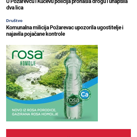
U Požarevcu i Kučevu policija pronašla drogu i uhapsila
dva lica
Društvo
Komunalna milicija Požarevac upozorila ugostitelje i
najavila pojačane kontrole