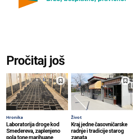
Pročitaj još
Hronika
Život
Laboratorija droge kod
Kraj jedne časovničarske
Smedereva, zaplenjeno
radnje i tradicije starog
pola tone marihuane
zanata