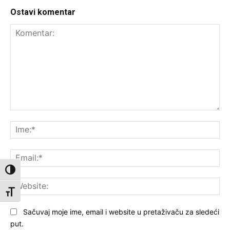
Ostavi komentar
Komentar:
Ime
Ema
Toggle High Contrast
Web
Toggle Font size
Sačuvaj moje ime, email i website u pretaživaču za sledeći
put.