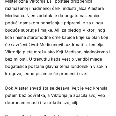
Misteriozna Viktorija Ešli postaje družbenica
razmaženoj i nadmenoj ćerki industrijalca Alastera
Medisona. Njen zadatak je da bogatu naslednicu
poduči damskom ponašanju i pripremi je za ulogu
buduće supruge i majke. Ali iza bledog Viktorijinog
lica i njene staromodne crne kapice krije se plan koji
će savršeni život Medisonovih uzdrmati iz temelja.
Viktorija plete mrežu oko Kejt Medison, hladnokrvno i
bez milosti. U trenutku kada vest o veridbi mlade
bogatašice postane glavna tema londonskih visokih
krugova, jedno pisamce će promeniti sve.
Dok Alaster shvati šta se dešava, Kejt je već krenula
putem bez povratka, a Viktorija je zbacila svoj veo
dobronamernosti i razotkrila svoj cilj.