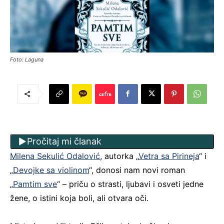
Foto: Laguna
Pročitaj mi članak
Milena Sekulić Odalović
, autorka „
Vetra sa Pirineja
“ i
„
Devojke sa violinom
“, donosi nam novi roman
„
Pamtim sve
“ – priču o strasti, ljubavi i osveti jedne
žene, o istini koja boli, ali otvara oči.