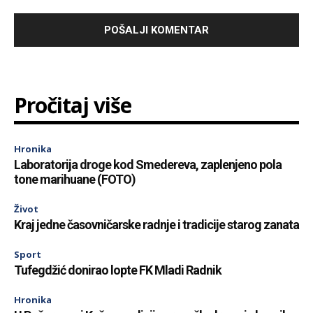
Pročitaj više
Hronika
Laboratorija droge kod Smedereva, zaplenjeno pola
tone marihuane (FOTO)
Život
Kraj jedne časovničarske radnje i tradicije starog zanata
Sport
Tufegdžić donirao lopte FK Mladi Radnik
Hronika