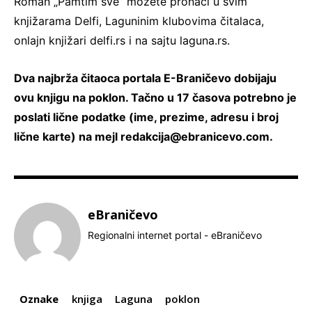
Roman „Pamtim sve“ možete pronaći u svim
knjižarama Delfi, Laguninim klubovima čitalaca,
onlajn knjižari delfi.rs i na sajtu laguna.rs.
Dva najbrža čitaoca portala E-Braničevo dobijaju
ovu knjigu na poklon. Tačno u 17 časova potrebno je
poslati lične podatke (ime, prezime, adresu i broj
lične karte) na mejl
redakcija@ebranicevo.com
.
eBraničevo
Regionalni internet portal - eBraničevo
Oznake
knjiga
Laguna
poklon