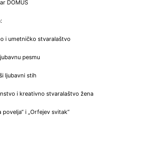
ntar DOMUS
:
no i umetničko stvaralaštvo
u ljubavnu pesmu
i ljubavni stih
nstvo i kreativno stvaralaštvo žena
a povelja“ i „Orfejev svitak“