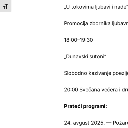
„U tokovima ljubavi i nade
Toggle Font size
Promocija zbornika ljubavne
18:00–19:30
„Dunavski sutoni“
Slobodno kazivanje poezij
20:00 Svečana večera i dr
Prateći programi:
24. avgust 2025. — Požar