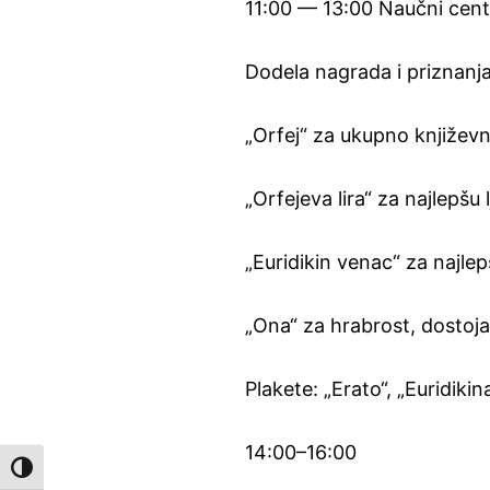
11:00 — 13:00 Naučni ce
Dodela nagrada i priznanja
„Orfej“ za ukupno književ
„Orfejeva lira“ za najlepš
„Euridikin venac“ za najlepš
„Ona“ za hrabrost, dostoja
Plakete: „Erato“, „Euridikin
14:00–16:00
Toggle High Contrast