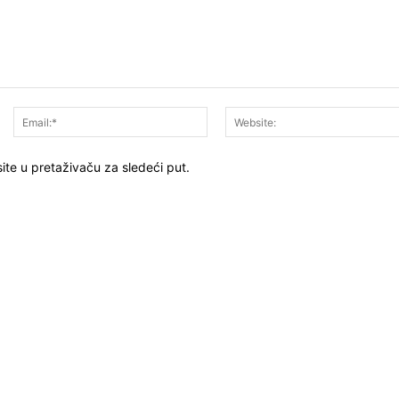
Ime:*
Email:*
ite u pretaživaču za sledeći put.