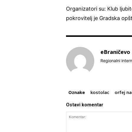
Organizatori su: Klub ljubi
pokrovitelj je Gradska opš
eBraničevo
Regionalni inter
Oznake
kostolac
orfej n
Ostavi komentar