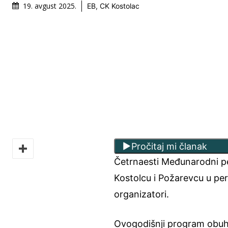
19. avgust 2025.
EB, CK Kostolac
Pročitaj mi članak
Četrnaesti Međunarodni pe
Kostolcu i Požarevcu u per
organizatori.
Ovogodišnji program obuh