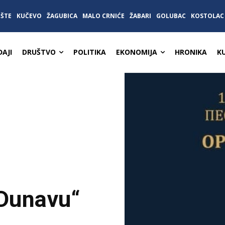
IŠTE
KUČEVO
ŽAGUBICA
MALO CRNIĆE
ŽABARI
GOLUBAC
KOSTOLAC
AJI
DRUŠTVO
POLITIKA
EKONOMIJA
HRONIKA
K
a Dunavu“