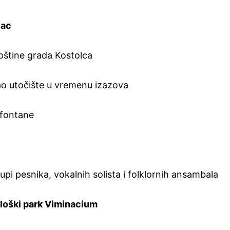
lac
pštine grada Kostolca
kao utočište u vremenu izazova
 fontane
pi pesnika, vokalnih solista i folklornih ansambala
loški park Viminacium