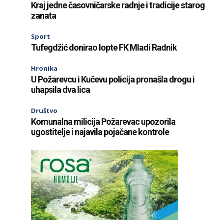
Kraj jedne časovničarske radnje i tradicije starog
zanata
Sport
Tufegdžić donirao lopte FK Mladi Radnik
Hronika
U Požarevcu i Kučevu policija pronašla drogu i
uhapsila dva lica
Društvo
Komunalna milicija Požarevac upozorila
ugostitelje i najavila pojačane kontrole