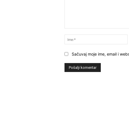
Komentar:
Sačuvaj moje ime, email i webs