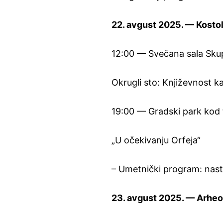
22. avgust 2025. — Kosto
12:00 — Svečana sala Sku
Okrugli sto: Književnost 
19:00 — Gradski park kod
„U očekivanju Orfeja“
– Umetnički program: nastu
23. avgust 2025. — Arheo