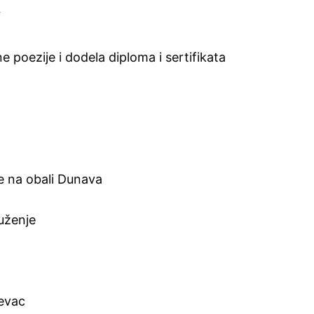
“
 poezije i dodela diploma i sertifikata
e na obali Dunava
uženje
evac