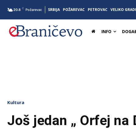
C
SRBIJA
POŽAREVAC
PETROVAC
VELIKO GRAD
20.8
Požarevac
INFO
DOGAĐ
Kultura
Još jedan „ Orfej n