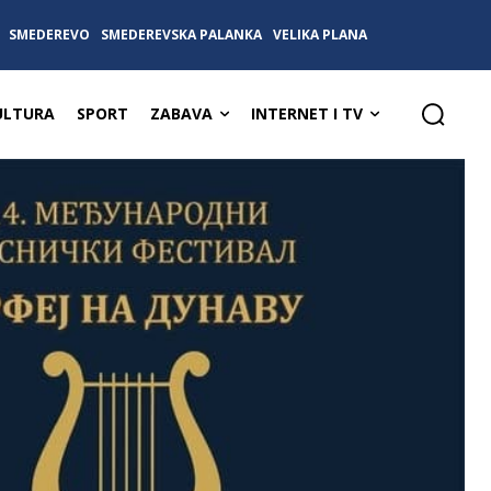
SMEDEREVO
SMEDEREVSKA PALANKA
VELIKA PLANA
ULTURA
SPORT
ZABAVA
INTERNET I TV