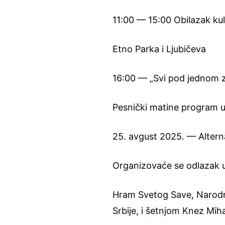
11:00 — 15:00 Obilazak ku
Etno Parka i Ljubičeva
16:00 — „Svi pod jednom
Pesnički matine program 
25. avgust 2025. — Alterna
Organizovaće se odlazak 
Hram Svetog Save, Narodne
Srbije, i šetnjom Knez Mih