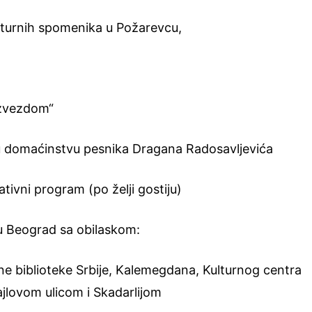
lturnih spomenika u Požarevcu,
 zvezdom“
u domaćinstvu pesnika Dragana Radosavljevića
tivni program (po želji gostiju)
u Beograd sa obilaskom:
 biblioteke Srbije, Kalemegdana, Kulturnog centra
ajlovom ulicom i Skadarlijom