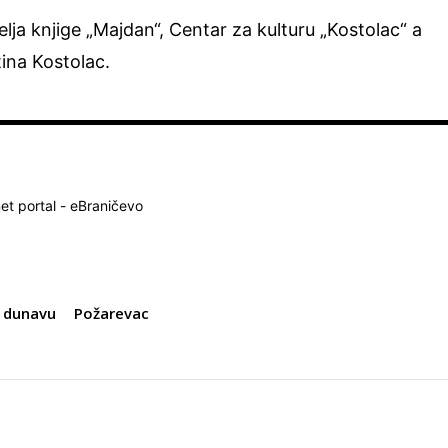
telja knjige „Majdan“, Centar za kulturu „Kostolac“ a
tina Kostolac.
net portal - eBraničevo
a dunavu
Požarevac