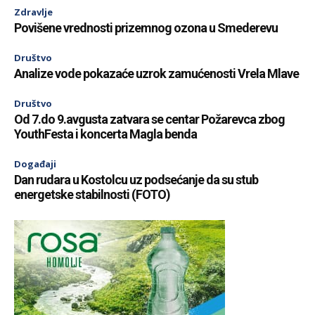
Zdravlje
Povišene vrednosti prizemnog ozona u Smederevu
Društvo
Analize vode pokazaće uzrok zamućenosti Vrela Mlave
Društvo
Od 7.do 9.avgusta zatvara se centar Požarevca zbog
YouthFesta i koncerta Magla benda
Događaji
Dan rudara u Kostolcu uz podsećanje da su stub
energetske stabilnosti (FOTO)