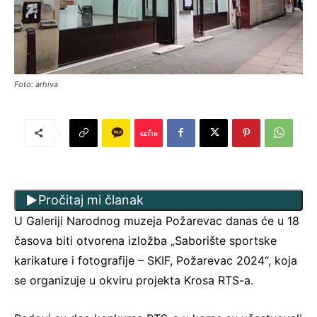
Foto: arhiva
Pročitaj mi članak
U Galeriji Narodnog muzeja Požarevac danas će u 18
časova biti otvorena izložba „Saborište sportske
karikature i fotografije – SKIF, Požarevac 2024“, koja
se organizuje u okviru projekta Krosa RTS-a.