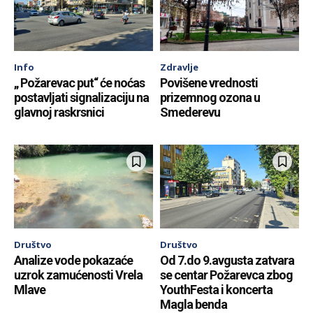
Info
Zdravlje
„ Požarevac put“ će noćas
Povišene vrednosti
postavljati signalizaciju na
prizemnog ozona u
glavnoj raskrsnici
Smederevu
Društvo
Društvo
Analize vode pokazaće
Od 7.do 9.avgusta zatvara
uzrok zamućenosti Vrela
se centar Požarevca zbog
Mlave
YouthFesta i koncerta
Magla benda