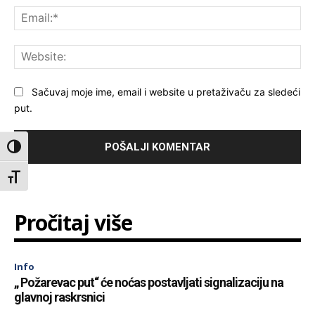
Ema
Web
Sačuvaj moje ime, email i website u pretaživaču za sledeći
put.
Toggle High Contrast
Toggle Font size
Pročitaj više
Info
„ Požarevac put“ će noćas postavljati signalizaciju na
glavnoj raskrsnici