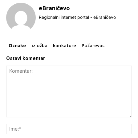
eBraničevo
Regionalni internet portal - eBraničevo
Oznake
izložba
karikature
Požarevac
Ostavi komentar
Komentar:
Ime