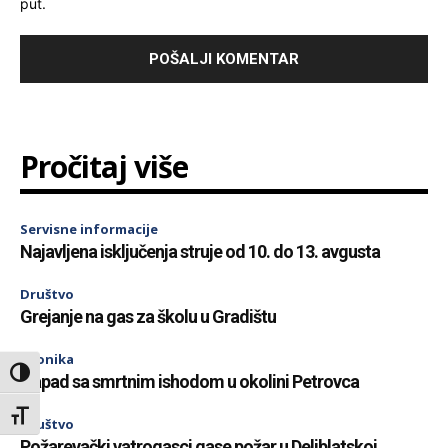
put.
Pročitaj više
Servisne informacije
Najavljena isključenja struje od 10. do 13. avgusta
Društvo
Grejanje na gas za školu u Gradištu
Hronika
Toggle High Contrast
Napad sa smrtnim ishodom u okolini Petrovca
Toggle Font size
Društvo
Požarevački vatrogasci gase požar u Deliblatskoj