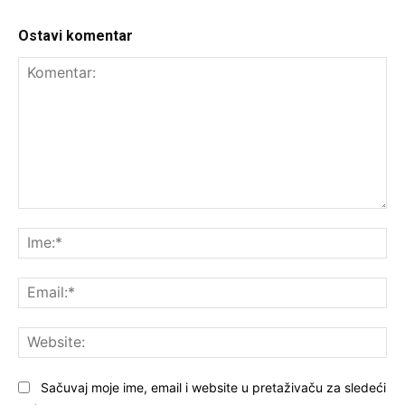
Ostavi komentar
Komentar:
Ime
Ema
Web
Sačuvaj moje ime, email i website u pretaživaču za sledeći