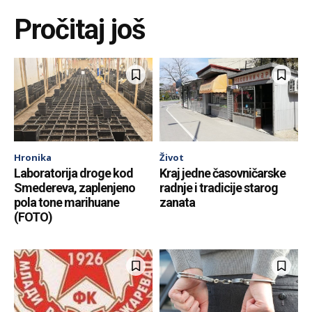
Pročitaj još
Hronika
Život
Laboratorija droge kod
Kraj jedne časovničarske
Smedereva, zaplenjeno
radnje i tradicije starog
pola tone marihuane
zanata
(FOTO)