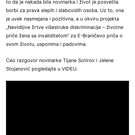
to da je nekada bila novinarka i život je posvetila
borbi za prava slepih i slabovidih osoba. Uz to, ona
je uvek nasmejana i pozitivna, a u okviru projekta
„Nevidljive žrtve višestruke diskriminacije – životne
priče žena sa invaliditetom“ za E-Braničevo priča o
svom životu, usponima i padovima.
Ceo razgovor novinarke Tijane Sotirov i Jelene
Stojanović pogledajte u VIDEU.