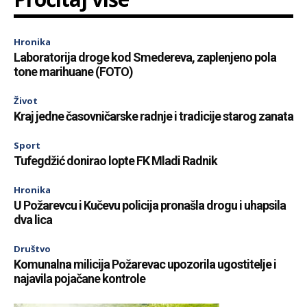
Hronika
Laboratorija droge kod Smedereva, zaplenjeno pola
tone marihuane (FOTO)
Život
Kraj jedne časovničarske radnje i tradicije starog zanata
Sport
Tufegdžić donirao lopte FK Mladi Radnik
Hronika
U Požarevcu i Kučevu policija pronašla drogu i uhapsila
dva lica
Društvo
Komunalna milicija Požarevac upozorila ugostitelje i
najavila pojačane kontrole