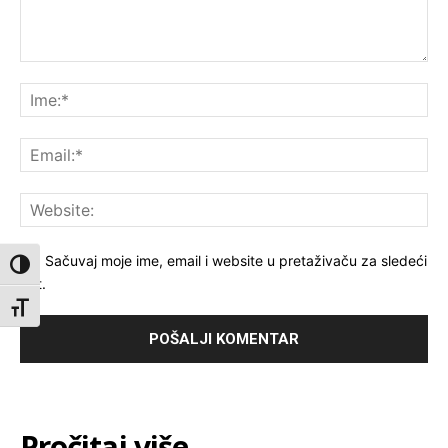
Komentar:
Ime
Ema
Web
Sačuvaj moje ime, email i website u pretaživaču za sledeći
Toggle High Contrast
put.
Toggle Font size
Pročitaj više