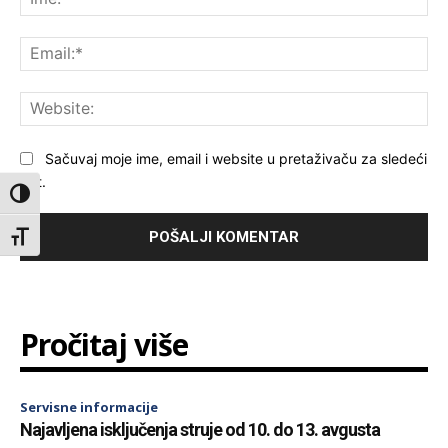
Ema
Web
Sačuvaj moje ime, email i website u pretaživaču za sledeći
put.
Toggle High Contrast
Toggle Font size
Pročitaj više
Servisne informacije
Najavljena isključenja struje od 10. do 13. avgusta