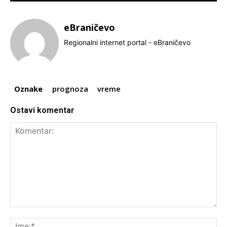
eBraničevo
Regionalni internet portal - eBraničevo
Oznake
prognoza
vreme
Ostavi komentar
Komentar:
Ime