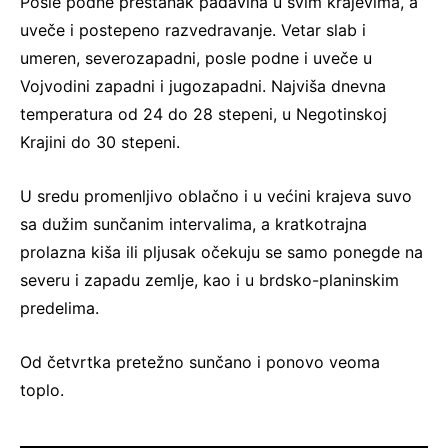
Posle podne prestanak padavina u svim krajevima, a
uveče i postepeno razvedravanje. Vetar slab i
umeren, severozapadni, posle podne i uveče u
Vojvodini zapadni i jugozapadni. Najviša dnevna
temperatura od 24 do 28 stepeni, u Negotinskoj
Krajini do 30 stepeni.
U sredu promenljivo oblačno i u većini krajeva suvo
sa dužim sunčanim intervalima, a kratkotrajna
prolazna kiša ili pljusak očekuju se samo ponegde na
severu i zapadu zemlje, kao i u brdsko-planinskim
predelima.
Od četvrtka pretežno sunčano i ponovo veoma
toplo.