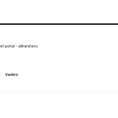
net portal - eBraničevo
t
Vaskrs