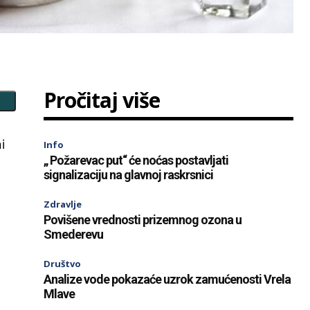
Pročitaj više
i
Info
„ Požarevac put“ će noćas postavljati
signalizaciju na glavnoj raskrsnici
Zdravlje
,
Povišene vrednosti prizemnog ozona u
Smederevu
Društvo
Analize vode pokazaće uzrok zamućenosti Vrela
Mlave