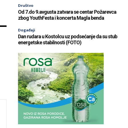
Društvo
Od 7.do 9.avgusta zatvara se centar Požarevca
zbog YouthFesta i koncerta Magla benda
Događaji
Dan rudara u Kostolcu uz podsećanje da su stub
energetske stabilnosti (FOTO)