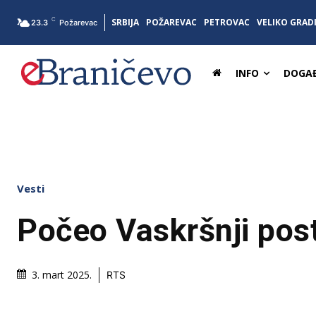
C
SRBIJA
POŽAREVAC
PETROVAC
VELIKO GRAD
23.3
Požarevac
INFO
DOGAĐ
Vesti
Počeo Vaskršnji pos
3. mart 2025.
RTS