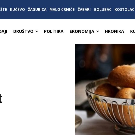
IŠTE
KUČEVO
ŽAGUBICA
MALO CRNIĆE
ŽABARI
GOLUBAC
KOSTOLAC
AJI
DRUŠTVO
POLITIKA
EKONOMIJA
HRONIKA
K
t