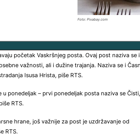
Foto: Pixabay.com
avaju početak Vaskršnjeg posta. Ovaj post naziva se i
posebne važnosti, ali i dužine trajanja. Naziva se i Časn
radanja Isusa Hrista, piše RTS.
e u ponedeljak – prvi ponedeljak posta naziva se Čisti
piše RTS.
rsne hrane, još važnije za post je uzdržavanje od
iše RTS.