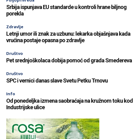
Poljoprivreda
Srbija ispunjava EU standarde u kontroli hrane biljnog
porekla
Zdravlje
Letnji umor ili znak za uzbunu: lekarka objašnjava kada
vrućina postaje opasna po zdravlje
Društvo
Pet srednjoškolaca dobija pomoć od grada Smedereva
Društvo
SPC i vernici danas slave Svetu Petku Trnovu
Info
Od ponedeljka izmena saobraćaja na kružnom toku kod
Industrijske ulice