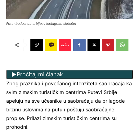
Foto: buducnostsrbijeav Instagram skrinšot
Pročitaj mi članak
Zbog praznika i povećanog intenziteta saobraćaja ka
svim zimskim turističkim centrima Putevi Srbije
apeluju na sve učesnike u saobraćaju da prilagode
brzinu uslovima na putu i poštuju saobraćajne
propise. Prilazi zimskim turističkim centrima su
prohodni.