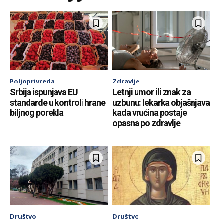
Poljoprivreda
Zdravlje
Srbija ispunjava EU
Letnji umor ili znak za
standarde u kontroli hrane
uzbunu: lekarka objašnjava
biljnog porekla
kada vrućina postaje
opasna po zdravlje
Društvo
Društvo