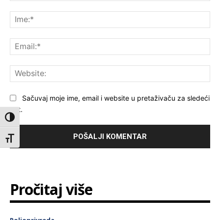
Komentar:
Ime
Ema
Web
Sačuvaj moje ime, email i website u pretaživaču za sledeći
put.
Toggle High Contrast
Toggle Font size
Pročitaj više