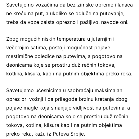
Savetujemo vozačima da bez zimske opreme i lanaca
ne kreću na put, a ukoliko se odluče na putovanje,
treba da voze zaista oprezno i pažljivo, navode oni.
Zbog mogućih niskih temperatura u jutarnjim i
večernjim satima, postoji mogućnost pojave
mestimične poledice na putevima, a pogotovo na
deonicama koje se prostiru duž rečnih tokova,
kotlina, klisura, kao i na putnim objektima preko reka.
Savetujemo učesnicima u saobraćaju maksimalan
oprez pri vožnji i da prilagode brzinu kretanja zbog
pojave magle koja smanjuje vidljivost na putevima, a
pogotovo na deonicama koje se prostiru duž rečnih
tokova, kotlina, klisura kao i na putnim objektima
preko reka, kažu iz Puteva Srbije.