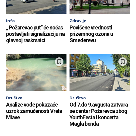
Info
Zdravlje
„ Požarevac put“ će noćas
Povišene vrednosti
postavljati signalizaciju na
prizemnog ozona u
glavnoj raskrsnici
Smederevu
Društvo
Društvo
Analize vode pokazaće
Od 7.do 9.avgusta zatvara
uzrok zamućenosti Vrela
se centar Požarevca zbog
Mlave
YouthFesta i koncerta
Magla benda