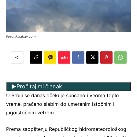
Foto: Pixabay.com
Pročitaj mi članak
U Srbiji se danas očekuje sunčano i veoma toplo
vreme, praćeno slabim do umerenim istočnim i
jugoistočnim vetrom.
Prema saopštenju Republičkog hidrometeorološkog