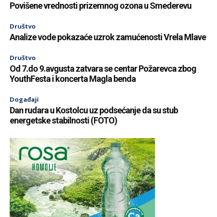
Povišene vrednosti prizemnog ozona u Smederevu
Društvo
Analize vode pokazaće uzrok zamućenosti Vrela Mlave
Društvo
Od 7.do 9.avgusta zatvara se centar Požarevca zbog
YouthFesta i koncerta Magla benda
Događaji
Dan rudara u Kostolcu uz podsećanje da su stub
energetske stabilnosti (FOTO)