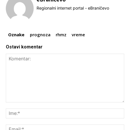
Regionalni internet portal - eBraničevo
Oznake
prognoza
rhmz
vreme
Ostavi komentar
Komentar:
Ime
Ema