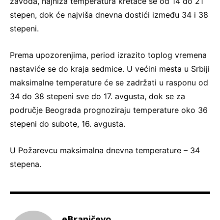
zavoda, najniža temperatura kretaće se od 14 do 21
stepen, dok će najviša dnevna dostići između 34 i 38
stepeni.
Prema upozorenjima, period izrazito toplog vremena
nastaviće se do kraja sedmice. U većini mesta u Srbiji
maksimalne temperature će se zadržati u rasponu od
34 do 38 stepeni sve do 17. avgusta, dok se za
područje Beograda prognoziraju temperature oko 36
stepeni do subote, 16. avgusta.
U Požarevcu maksimalna dnevna temperature – 34
stepena.
eBraničevo