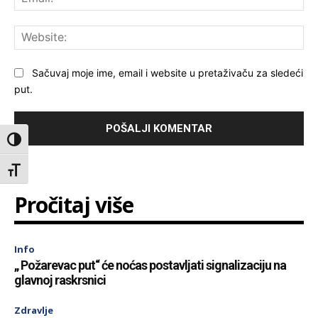
Web
Sačuvaj moje ime, email i website u pretaživaču za sledeći
put.
Toggle High Contrast
Toggle Font size
Pročitaj više
Info
„ Požarevac put“ će noćas postavljati signalizaciju na
glavnoj raskrsnici
Zdravlje