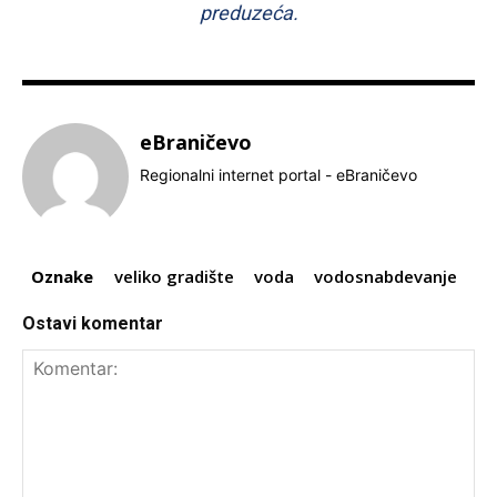
preduzeća.
eBraničevo
Regionalni internet portal - eBraničevo
Oznake
veliko gradište
voda
vodosnabdevanje
Ostavi komentar