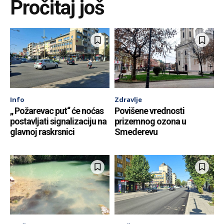
Pročitaj još
Info
Zdravlje
„ Požarevac put“ će noćas
Povišene vrednosti
postavljati signalizaciju na
prizemnog ozona u
glavnoj raskrsnici
Smederevu