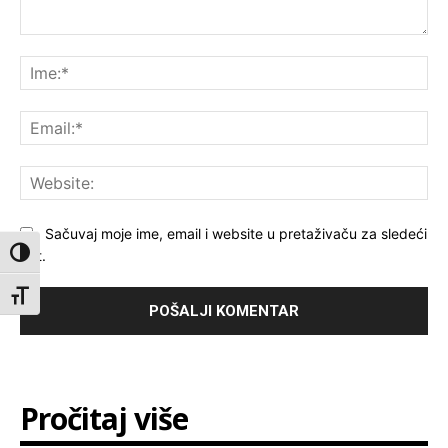
Komentar:
Ime
Ema
Web
Sačuvaj moje ime, email i website u pretaživaču za sledeći
put.
Toggle High Contrast
Toggle Font size
Pročitaj više