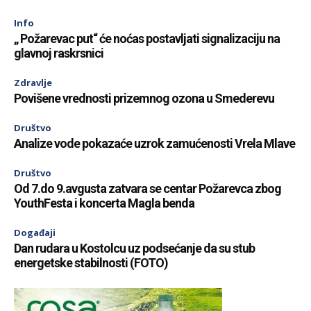
Info
„ Požarevac put“ će noćas postavljati signalizaciju na
glavnoj raskrsnici
Zdravlje
Povišene vrednosti prizemnog ozona u Smederevu
Društvo
Analize vode pokazaće uzrok zamućenosti Vrela Mlave
Društvo
Od 7.do 9.avgusta zatvara se centar Požarevca zbog
YouthFesta i koncerta Magla benda
Događaji
Dan rudara u Kostolcu uz podsećanje da su stub
energetske stabilnosti (FOTO)