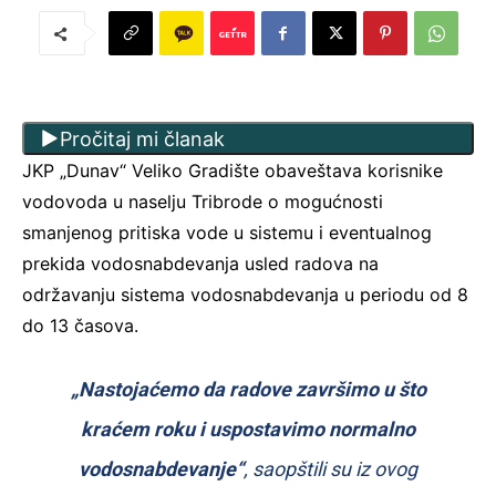
Pročitaj mi članak
JKP „Dunav“ Veliko Gradište obaveštava korisnike
vodovoda u naselju Tribrode o mogućnosti
smanjenog pritiska vode u sistemu i eventualnog
prekida vodosnabdevanja usled radova na
održavanju sistema vodosnabdevanja u periodu od 8
do 13 časova.
„Nastojaćemo da radove završimo u što
kraćem roku i uspostavimo normalno
vodosnabdevanje“
, saopštili su iz ovog