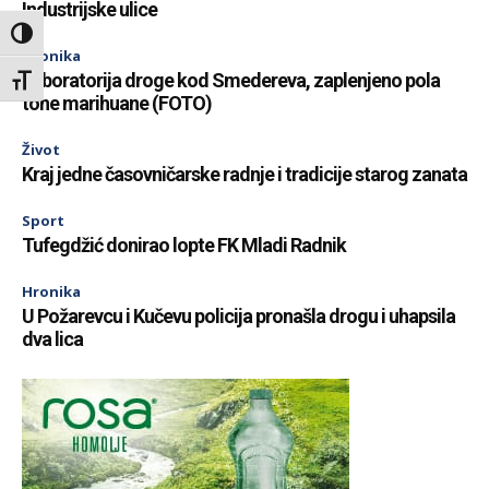
Industrijske ulice
Toggle High Contrast
Hronika
Laboratorija droge kod Smedereva, zaplenjeno pola
Toggle Font size
tone marihuane (FOTO)
Život
Kraj jedne časovničarske radnje i tradicije starog zanata
Sport
Tufegdžić donirao lopte FK Mladi Radnik
Hronika
U Požarevcu i Kučevu policija pronašla drogu i uhapsila
dva lica