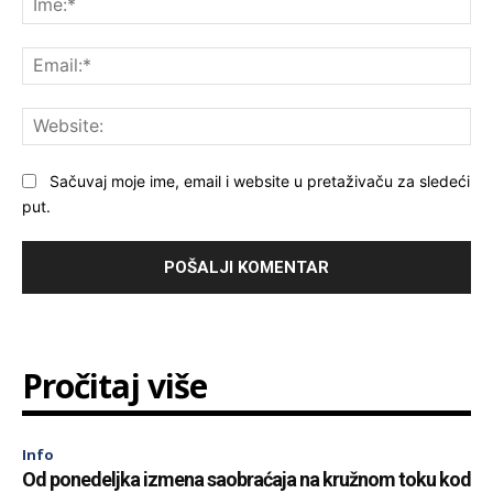
Ema
Web
Sačuvaj moje ime, email i website u pretaživaču za sledeći
put.
Pročitaj više
Info
Od ponedeljka izmena saobraćaja na kružnom toku kod