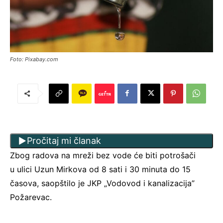
Foto: Pixabay.com
Pročitaj mi članak
Zbog radova na mreži bez vode će biti potrošači
u ulici Uzun Mirkova od 8 sati i 30 minuta do 15
časova, saopštilo je JKP „Vodovod i kanalizacija”
Požarevac.