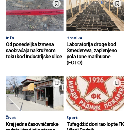
Info
Hronika
Od ponedeljka izmena
Laboratorija droge kod
saobraćaja na kružnom
Smedereva, zaplenjeno
toku kod Industrijske ulice
pola tone marihuane
(FOTO)
Život
Sport
Kraj jedne časovničarske
Tufegdžić donirao lopte FK