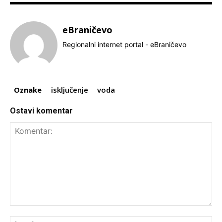
eBraničevo
Regionalni internet portal - eBraničevo
Oznake
isključenje
voda
Ostavi komentar
Komentar:
Ime