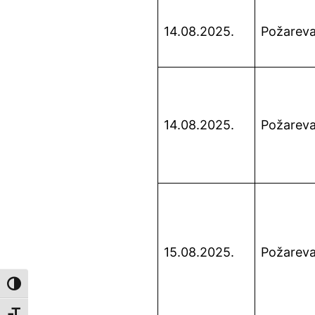
14.08.2025.
Požarev
14.08.2025.
Požarev
15.08.2025.
Požarev
Toggle High Contrast