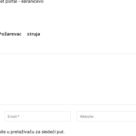
net portal - eBraničevo
Požarevac
struja
Ime:*
Email:*
ite u pretaživaču za sledeći put.