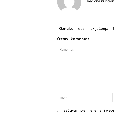
Regionalni inter
Oznake
eps
isključenja
Ostavi komentar
Komentar:
Sačuvaj moje ime, email i webs