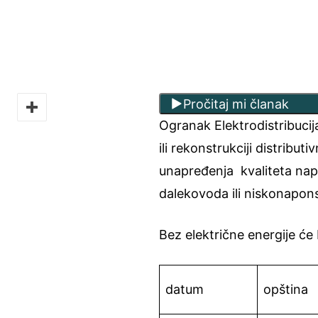
Pročitaj mi članak
Ogranak Elektrodistribuci
ili rekonstrukciji distribu
unapređenja kvaliteta napa
dalekovoda ili niskonapo
Bez električne energije će 
datum
opština