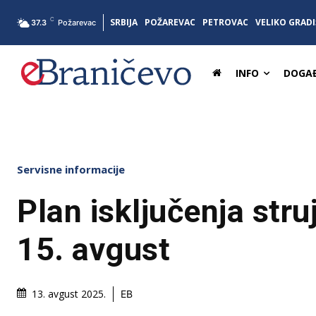
C
SRBIJA
POŽAREVAC
PETROVAC
VELIKO GRADI
37.3
Požarevac
INFO
DOGAĐ
Servisne informacije
Plan isključenja struj
15. avgust
13. avgust 2025.
EB