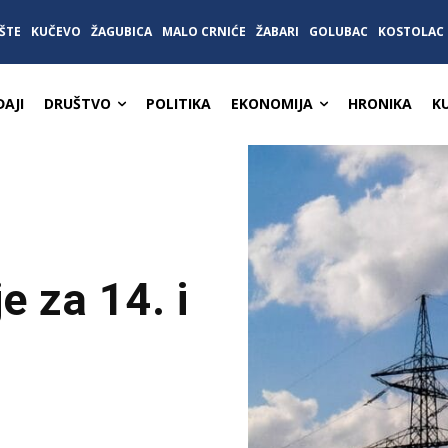
ŠTE
KUČEVO
ŽAGUBICA
MALO CRNIĆE
ŽABARI
GOLUBAC
KOSTOLAC
AJI
DRUŠTVO
POLITIKA
EKONOMIJA
HRONIKA
K
e za 14. i