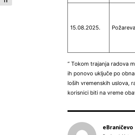
Toggle Font size
15.08.2025.
Požarev
“ Tokom trajanja radova mo
ih ponovo uključe po obna
loših vremenskih uslova, r
korisnici biti na vreme oba
eBraničevo