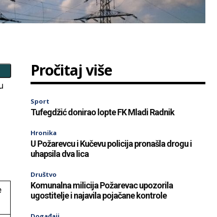
Pročitaj više
u
Sport
Tufegdžić donirao lopte FK Mladi Radnik
Hronika
U Požarevcu i Kučevu policija pronašla drogu i
uhapsila dva lica
Društvo
Komunalna milicija Požarevac upozorila
e
ugostitelje i najavila pojačane kontrole
Događaji