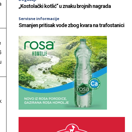
a
„Kostolački kotlić“ u znaku brojnih nagrada
Servisne informacije
Smanjen pritisak vode zbog kvara na trafostanici
e
6
u
k