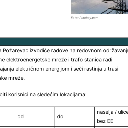
Foto: Pixabay.com
ja Požarevac izvodiće radove na redovnom održavanj
tivne elektroenergetske mreže i trafo stanica radi
janja električnom energijom i seči rastinja u trasi
nske mreže.
biti korisnici na sledećim lokacijama:
naselja / ulic
od
do
bez EE