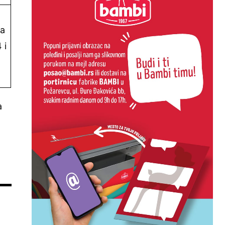
ka
 i
a