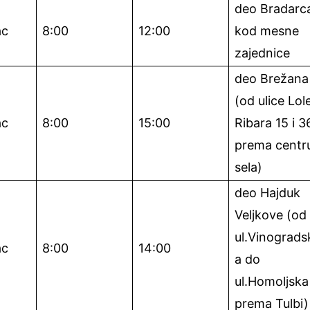
deo Bradarc
ac
8:00
12:00
kod mesne
zajednice
deo Brežana
(od ulice Lol
ac
8:00
15:00
Ribara 15 i 3
prema centr
sela)
deo Hajduk
Veljkove (od
ul.Vinograds
ac
8:00
14:00
a do
ul.Homoljska
prema Tulbi)