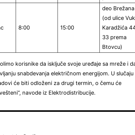
deo Brežana
(od ulice Vu
ac
8:00
15:00
Karadžića 44
33 prema
Btovcu)
limo korisnike da isključe svoje uređaje sa mreže i d
vljanju snabdevanja električnom energijom. U slučaju
adovi će biti odloženi za drugi termin, o čemu će
vešteni“, navode iz Elektrodistribucije.