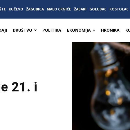
ŠTE
KUČEVO
ŽAGUBICA
MALO CRNIĆE
ŽABARI
GOLUBAC
KOSTOLAC
AJI
DRUŠTVO
POLITIKA
EKONOMIJA
HRONIKA
K
e 21. i