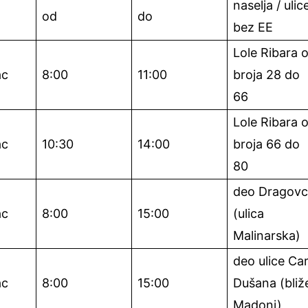
naselja / ulic
od
do
bez EE
Lole Ribara 
ac
8:00
11:00
broja 28 do
66
Lole Ribara 
ac
10:30
14:00
broja 66 do
80
deo Dragov
ac
8:00
15:00
(ulica
Malinarska)
deo ulice Ca
ac
8:00
15:00
Dušana (bliž
Madoni)