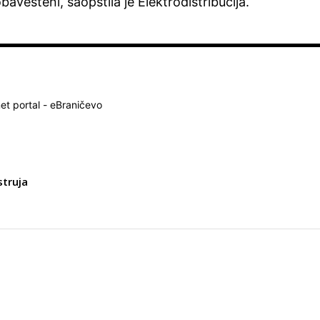
bavešteni, saopštila je Elektrodistribucija.
net portal - eBraničevo
struja