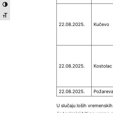
Toggle High Contrast
Toggle Font size
22.08.2025.
Kučevo
22.08.2025.
Kostolac
22.08.2025.
Požarev
U slučaju loših vremenskih