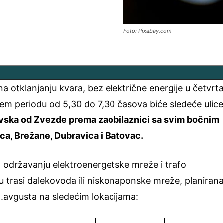
Foto: Pixabay.com
otklanjanju kvara, bez električne energije u četvrta
em periodu od 5,30 do 7,30 časova biće sledeće ulice
ska od Zvezde prema zaobilaznici sa svim bočnim
ica, Brežane, Dubravica i Batovac.
održavanju elektroenergetske mreže i trafo
a u trasi dalekovoda ili niskonaponske mreže, planiran
 22.avgusta na sledećim lokacijama: