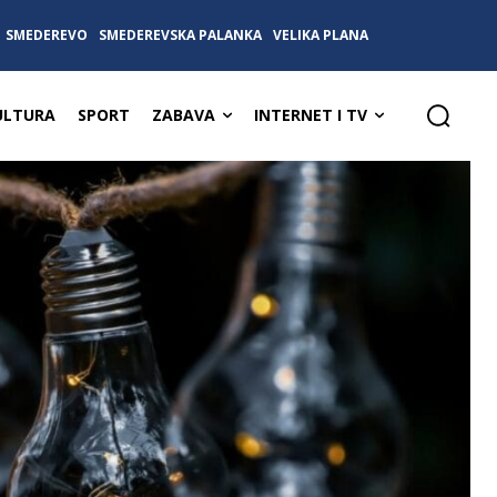
SMEDEREVO
SMEDEREVSKA PALANKA
VELIKA PLANA
ULTURA
SPORT
ZABAVA
INTERNET I TV