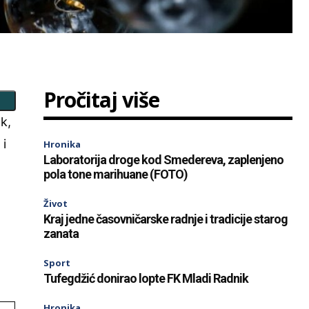
Pročitaj više
k,
 i
Hronika
Laboratorija droge kod Smedereva, zaplenjeno
pola tone marihuane (FOTO)
Život
Kraj jedne časovničarske radnje i tradicije starog
zanata
a
Sport
Tufegdžić donirao lopte FK Mladi Radnik
Hronika