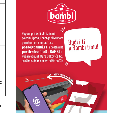
ac
mu