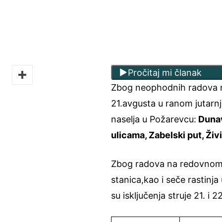
Pročitaj mi članak
Zbog neophodnih radova na 
21.avgusta u ranom jutarnj
naselja u Požarevcu:
Dunav
ulicama, Zabelski put, Živ
Zbog radova na redovnom 
stanica,kao i seče rastinj
su isključenja struje 21. i