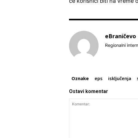
će korisnici biti na vreme o
eBraničevo
Regionalni inter
Oznake
eps
isključenja
Ostavi komentar