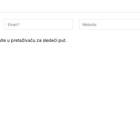
Ime:*
Email:*
ite u pretaživaču za sledeći put.