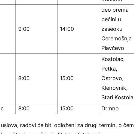
deo prema
pećini u
9:00
14:00
zaseoku
Ceremošnja
Plavčevo
Kostolac,
Petka,
8:00
15:00
Ostrovo,
Klenovnik,
Stari Kostol
ac
8:00
15:00
Drmno
 uslova, radovi će biti odloženi za drugi termin, o če