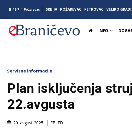
C
SRBIJA
POŽAREVAC
PETROVAC
VELIKO GRADI
19.7
Požarevac
INFO
DOGAĐ
Servisne informacije
Plan isključenja struj
22.avgusta
20. avgust 2025.
EB, ED