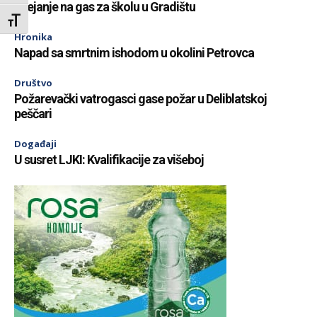
Grejanje na gas za školu u Gradištu
Toggle Font size
Hronika
Napad sa smrtnim ishodom u okolini Petrovca
Društvo
Požarevački vatrogasci gase požar u Deliblatskoj
peščari
Događaji
U susret LJKI: Kvalifikacije za višeboj