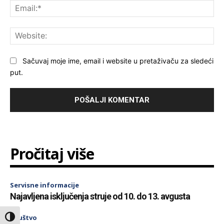
Ema
Web
Sačuvaj moje ime, email i website u pretaživaču za sledeći
put.
Pročitaj više
Servisne informacije
Najavljena isključenja struje od 10. do 13. avgusta
Društvo
Toggle High Contrast