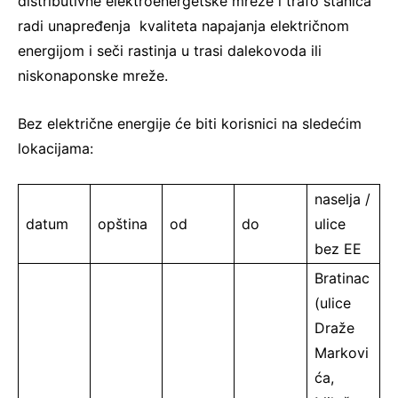
distributivne elektroenergetske mreže i trafo stanica
radi unapređenja kvaliteta napajanja električnom
energijom i seči rastinja u trasi dalekovoda ili
niskonaponske mreže.
Bez električne energije će biti korisnici na sledećim
lokacijama:
naselja /
datum
opština
od
do
ulice
bez EE
Bratinac
(ulice
Draže
Markovi
ća,