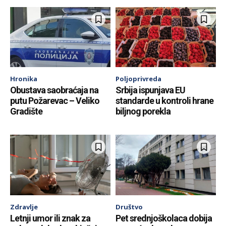
Hronika
Poljoprivreda
Obustava saobraćaja na
Srbija ispunjava EU
putu Požarevac – Veliko
standarde u kontroli hrane
Gradište
biljnog porekla
Zdravlje
Društvo
Letnji umor ili znak za
Pet srednjoškolaca dobija