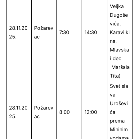
Veljka
Dugoše
vića,
28.11.20
Požarev
7:30
14:30
Karavilki
25.
ac
na,
Mlavska
i deo
Maršala
Tita)
Svetisla
va
Uroševi
28.11.20
Požarev
8:00
12:00
ća
25.
ac
prema
Mininim
vodama