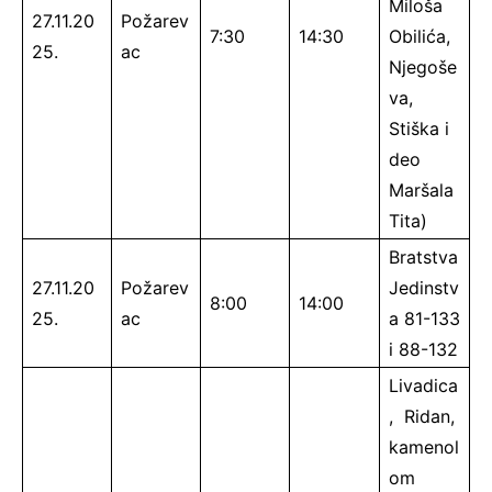
Miloša
27.11.20
Požarev
7:30
14:30
Obilića,
25.
ac
Njegoše
va,
Stiška i
deo
Maršala
Tita)
Bratstva
27.11.20
Požarev
Jedinstv
8:00
14:00
25.
ac
a 81-133
i 88-132
Livadica
, Ridan,
kamenol
om