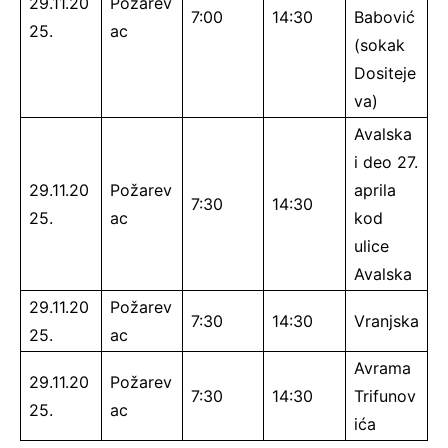
29.11.20
Požarev
7:00
14:30
Babović
25.
ac
(sokak
Dositeje
va)
Avalska
i deo 27.
29.11.20
Požarev
aprila
7:30
14:30
25.
ac
kod
ulice
Avalska
29.11.20
Požarev
7:30
14:30
Vranjska
25.
ac
Avrama
29.11.20
Požarev
7:30
14:30
Trifunov
25.
ac
ića