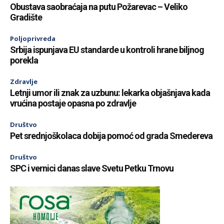
Obustava saobraćaja na putu Požarevac – Veliko
Gradište
Poljoprivreda
Srbija ispunjava EU standarde u kontroli hrane biljnog
porekla
Zdravlje
Letnji umor ili znak za uzbunu: lekarka objašnjava kada
vrućina postaje opasna po zdravlje
Društvo
Pet srednjoškolaca dobija pomoć od grada Smedereva
Društvo
SPC i vernici danas slave Svetu Petku Trnovu