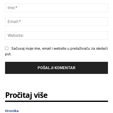
Komentar:
Ime
Ema
Web
Sačuvaj moje ime, email i website u pretaživaču za sledeći
put.
Pročitaj više
Hronika