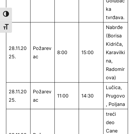
Golubač
ka
Toggle High Contrast
tvrđava.
Nabrđe
Toggle Font size
(Borisa
Kidriča,
28.11.20
Požarev
8:00
15:00
Karavilki
25.
ac
na,
Radomir
ova)
Lučica,
28.11.20
Požarev
11:00
14:30
Prugovo
25.
ac
, Poljana
treći
deo
Cane