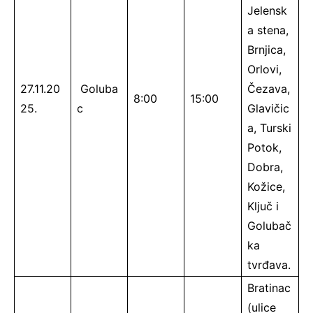
Jelensk
a stena,
Brnjica,
Orlovi,
27.11.20
Goluba
Čezava,
8:00
15:00
25.
c
Glavičic
a, Turski
Potok,
Dobra,
Kožice,
Ključ i
Golubač
ka
tvrđava.
Bratinac
(ulice