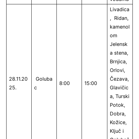
Livadica
, Ridan,
kamenol
om
Jelensk
a stena,
Brnjica,
Orlovi,
28.11.20
Goluba
Čezava,
8:00
15:00
25.
c
Glavičic
a, Turski
Potok,
Dobra,
Kožice,
Ključ i