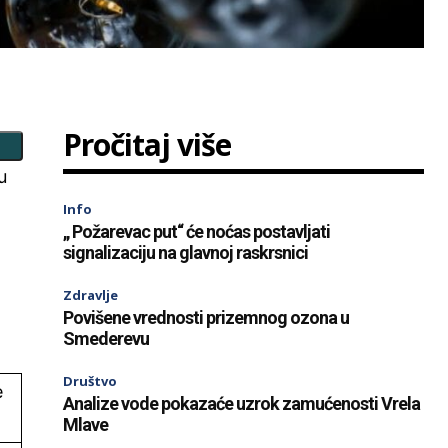
Pročitaj više
u
Info
„ Požarevac put“ će noćas postavljati
signalizaciju na glavnoj raskrsnici
Zdravlje
Povišene vrednosti prizemnog ozona u
Smederevu
Društvo
e
Analize vode pokazaće uzrok zamućenosti Vrela
Mlave