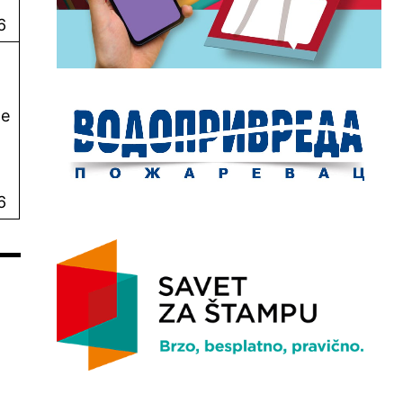
6
pe
6