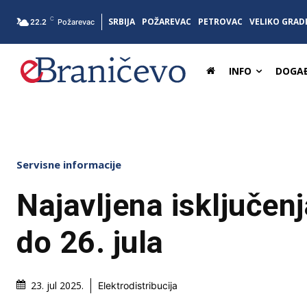
C
SRBIJA
POŽAREVAC
PETROVAC
VELIKO GRAD
22.2
Požarevac
INFO
DOGAĐ
Servisne informacije
Najavljena isključenj
do 26. jula
23. jul 2025.
Elektrodistribucija