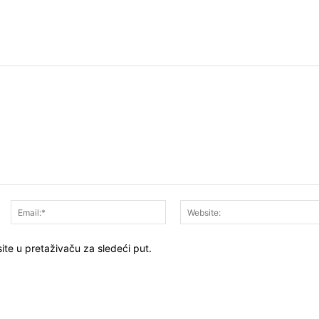
Ime:*
Email:*
ite u pretaživaču za sledeći put.