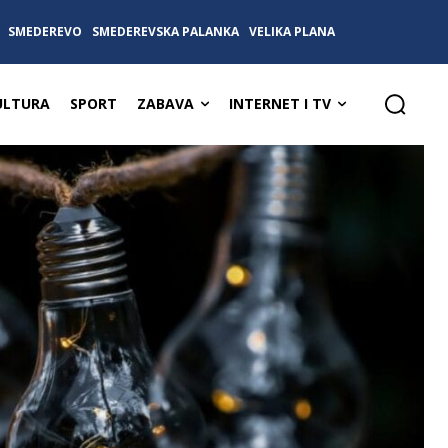
SMEDEREVO
SMEDEREVSKA PALANKA
VELIKA PLANA
ULTURA
SPORT
ZABAVA
INTERNET I TV