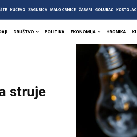
IŠTE
KUČEVO
ŽAGUBICA
MALO CRNIĆE
ŽABARI
GOLUBAC
KOSTOLAC
AJI
DRUŠTVO
POLITIKA
EKONOMIJA
HRONIKA
K
a struje