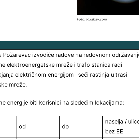
Foto: Pixabay.com
ja Požarevac izvodiće radove na redovnom održavanj
tivne elektroenergetske mreže i trafo stanica radi
anja električnom energijom i seči rastinja u trasi
ske mreže.
e energije biti korisnici na sledećim lokacijama:
naselja / ulic
od
do
bez EE