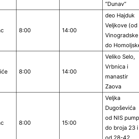
“Dunav“
deo Hajduk
Veljkove (od
ac
8:00
14:00
Vinogradske
do Homoljsk
Veliko Selo,
Vrbnica i
iće
8:00
14:00
manastir
Zaova
Veljka
Dugoševića
od NIS pum
ac
8:00
15:00
do broja 23 i
od 28-42,