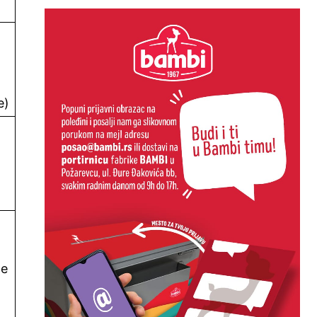
e)
pe