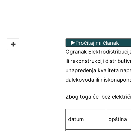
Pročitaj mi članak
Ogranak Elektrodistribuci
ili rekonstrukciji distribu
unapređenja kvaliteta napaj
dalekovoda ili niskonapon
Zbog toga će bez električn
datum
opština