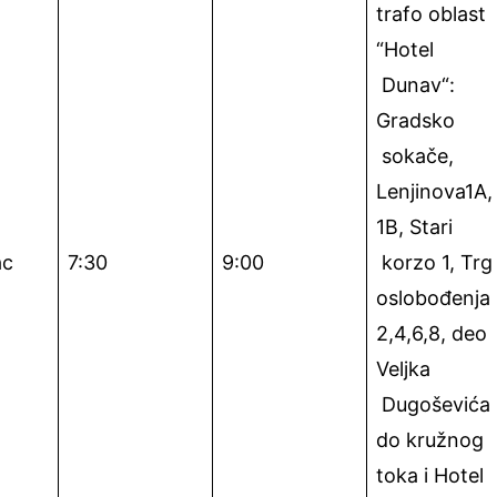
trafo oblast
“Hotel
Dunav“:
Gradsko
sokače,
Lenjinova1A,
1B, Stari
ac
7:30
9:00
korzo 1, Trg
oslobođenja
2,4,6,8, deo
Veljka
Dugoševića
do kružnog
toka i Hotel