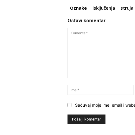
Oznake
isključenja
struja
Ostavi komentar
Komentar:
Sačuvaj moje ime, email i webs