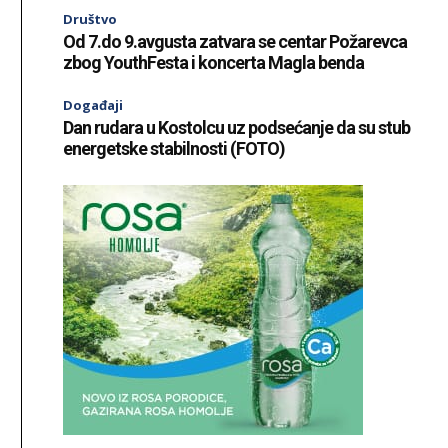
Društvo
Od 7.do 9.avgusta zatvara se centar Požarevca
zbog YouthFesta i koncerta Magla benda
Događaji
Dan rudara u Kostolcu uz podsećanje da su stub
energetske stabilnosti (FOTO)