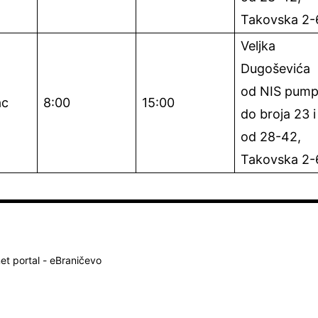
Takovska 2-
Veljka
Dugoševića
od NIS pum
ac
8:00
15:00
do broja 23 i
od 28-42,
Takovska 2-
net portal - eBraničevo