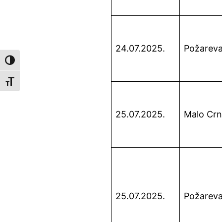
24.07.2025.
Požarev
Toggle High Contrast
Toggle Font size
25.07.2025.
Malo Crn
25.07.2025.
Požarev