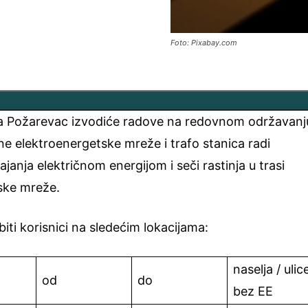
Foto: Pixabay.com
ja Požarevac izvodiće radove na redovnom održavanj
tivne elektroenergetske mreže i trafo stanica radi
janja električnom energijom i seči rastinja u trasi
ske mreže.
biti korisnici na sledećim lokacijama:
naselja / ulic
od
do
bez EE