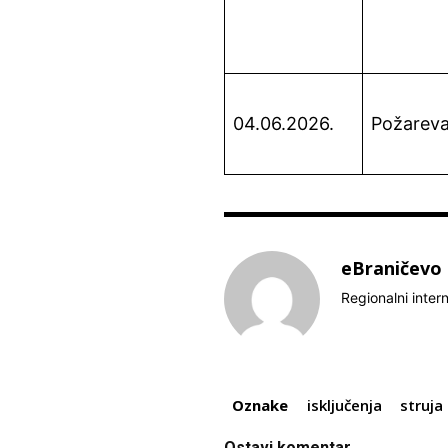
04.06.2026.
Požarev
eBraničevo
Regionalni inter
Oznake
isključenja
struja
Ostavi komentar