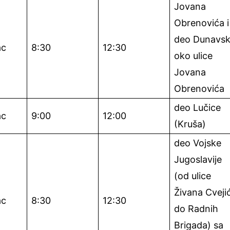
Jovana
Obrenovića i
deo Dunavs
ac
8:30
12:30
oko ulice
Jovana
Obrenovića
deo Lučice
ac
9:00
12:00
(Kruša)
deo Vojske
Jugoslavije
(od ulice
Živana Cveji
ac
8:30
12:30
do Radnih
Brigada) sa