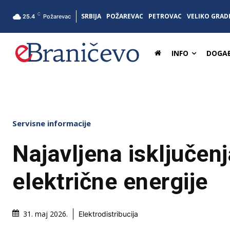
C
SRBIJA
POŽAREVAC
PETROVAC
VELIKO GRAD
25.4
Požarevac
INFO
DOGAĐ
Servisne informacije
Najavljena isključenj
električne energije
31. maj 2026.
Elektrodistribucija