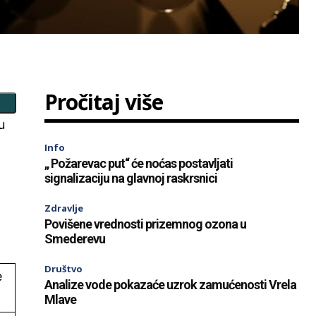
Pročitaj više
u
Info
„ Požarevac put“ će noćas postavljati
signalizaciju na glavnoj raskrsnici
Zdravlje
Povišene vrednosti prizemnog ozona u
Smederevu
Društvo
e
Analize vode pokazaće uzrok zamućenosti Vrela
Mlave