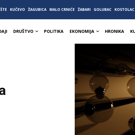
IŠTE
KUČEVO
ŽAGUBICA
MALO CRNIĆE
ŽABARI
GOLUBAC
KOSTOLAC
AJI
DRUŠTVO
POLITIKA
EKONOMIJA
HRONIKA
K
a