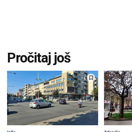
Pročitaj još
Info
Zdravlje