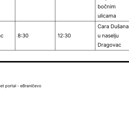
bočnim
ulicama
Cara Dušana
ac
8:30
12:30
u naselju
Dragovac
net portal - eBraničevo