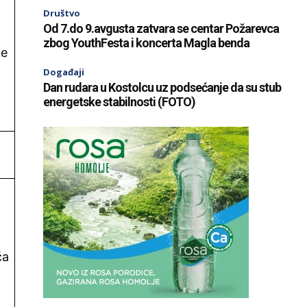
Društvo
Od 7.do 9.avgusta zatvara se centar Požarevca
zbog YouthFesta i koncerta Magla benda
ke
Događaji
Dan rudara u Kostolcu uz podsećanje da su stub
energetske stabilnosti (FOTO)
ća