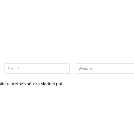
Ime:*
Email:*
ite u pretaživaču za sledeći put.