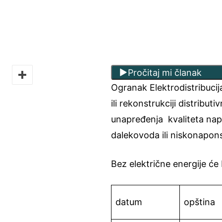
Pročitaj mi članak
Ogranak Elektrodistribuci
ili rekonstrukciji distribu
unapređenja kvaliteta napa
dalekovoda ili niskonapon
Bez električne energije će 
datum
opština