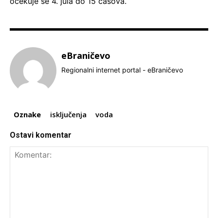
očekuje se 4. jula do 15 časova.
eBraničevo
Regionalni internet portal - eBraničevo
Oznake
isključenja
voda
Ostavi komentar