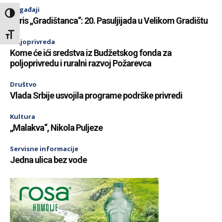
Događaji
Toggle High Contrast
Miris „Gradištanca“: 20. Pasuljijada u Velikom Gradištu
Toggle Font size
Poljoprivreda
Kome će ići sredstva iz Budžetskog fonda za
poljoprivredu i ruralni razvoj Požarevca
Društvo
Vlada Srbije usvojila programe podrške privredi
Kultura
„Malakva“, Nikola Puljeze
Servisne informacije
Jedna ulica bez vode