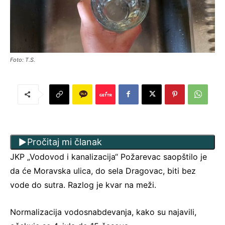
Foto: T.S.
Pročitaj mi članak
JKP „Vodovod i kanalizacija“ Požarevac saopštilo je
da će Moravska ulica, do sela Dragovac, biti bez
vode do sutra. Razlog je kvar na meži.
Normalizacija vodosnabdevanja, kako su najavili,