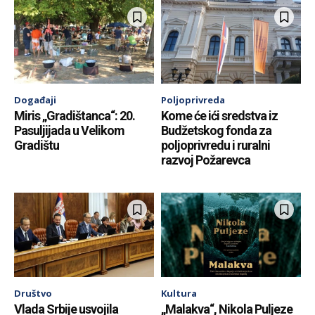
Događaji
Poljoprivreda
Miris „Gradištanca“: 20.
Kome će ići sredstva iz
Pasuljijada u Velikom
Budžetskog fonda za
Gradištu
poljoprivredu i ruralni
razvoj Požarevca
Društvo
Kultura
Vlada Srbije usvojila
„Malakva“, Nikola Puljeze