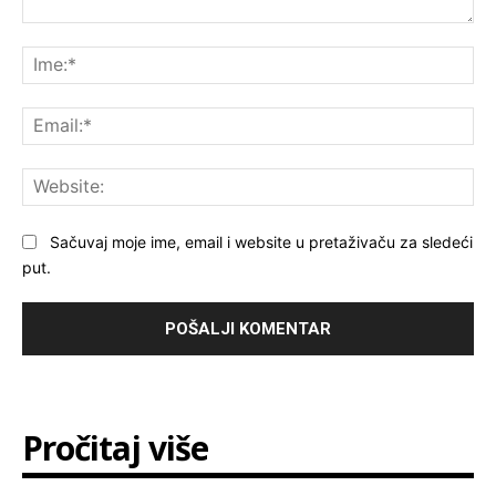
Komentar:
Ime
Ema
Web
Sačuvaj moje ime, email i website u pretaživaču za sledeći
put.
Pročitaj više