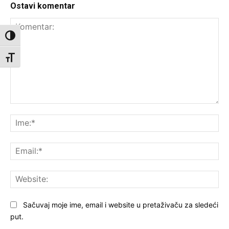
Ostavi komentar
Toggle High Contrast
Toggle Font size
Komentar:
Ime
Ema
Web
Sačuvaj moje ime, email i website u pretaživaču za sledeći
put.