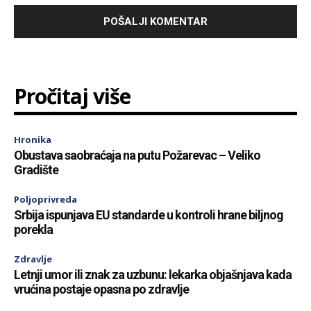
Pročitaj više
Hronika
Obustava saobraćaja na putu Požarevac – Veliko
Gradište
Poljoprivreda
Srbija ispunjava EU standarde u kontroli hrane biljnog
porekla
Zdravlje
Letnji umor ili znak za uzbunu: lekarka objašnjava kada
vrućina postaje opasna po zdravlje