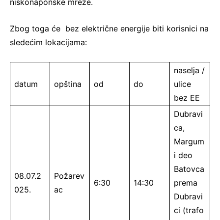
niskonaponske mreže.
Zbog toga će bez električne energije biti korisnici na
sledećim lokacijama:
naselja /
datum
opština
od
do
ulice
bez EE
Dubravi
ca,
Margum
i deo
Batovca
08.07.2
Požarev
6:30
14:30
prema
025.
ac
Dubravi
ci (trafo