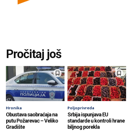
Pročitaj još
Hronika
Poljoprivreda
Obustava saobraćaja na
Srbija ispunjava EU
putu Požarevac – Veliko
standarde u kontroli hrane
Gradište
biljnog porekla