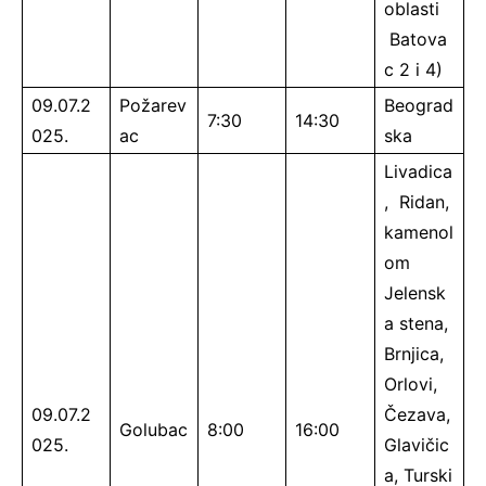
oblasti
Batova
c 2 i 4)
09.07.2
Požarev
Beograd
7:30
14:30
025.
ac
ska
Livadica
, Ridan,
kamenol
om
Jelensk
a stena,
Brnjica,
Orlovi,
09.07.2
Čezava,
Golubac
8:00
16:00
025.
Glavičic
a, Turski