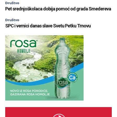
Društvo
Pet srednjoškolaca dobija pomoć od grada Smedereva
Društvo
SPC i vernici danas slave Svetu Petku Trnovu