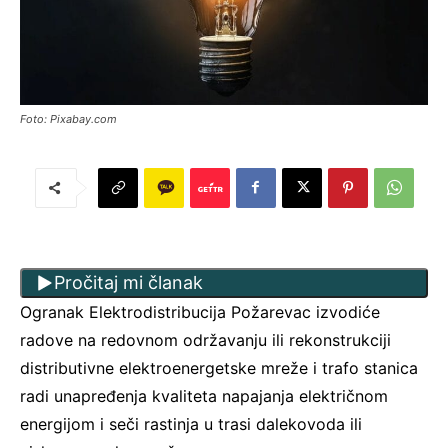
Foto: Pixabay.com
Pročitaj mi članak
Ogranak Elektrodistribucija Požarevac izvodiće
radove na redovnom održavanju ili rekonstrukciji
distributivne elektroenergetske mreže i trafo stanica
radi unapređenja kvaliteta napajanja električnom
energijom i seči rastinja u trasi dalekovoda ili