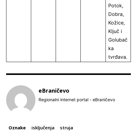
Potok,
Dobra,
Kožice,
Ključ i
Golubač
ka
tvrđava.
eBraničevo
Regionalni internet portal - eBraničevo
Oznake
isključenja
struja