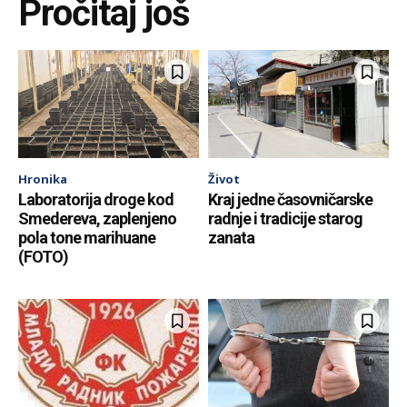
Pročitaj još
Hronika
Život
Laboratorija droge kod
Kraj jedne časovničarske
Smedereva, zaplenjeno
radnje i tradicije starog
pola tone marihuane
zanata
(FOTO)