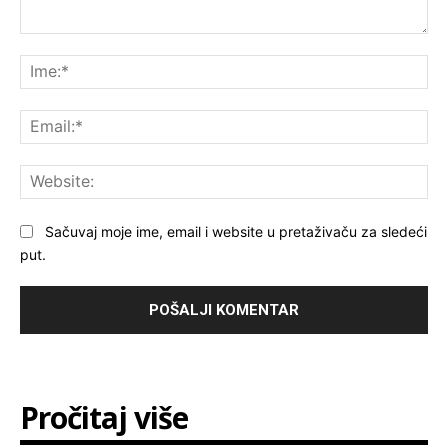
Komentar:
Ime
Ema
Web
Sačuvaj moje ime, email i website u pretaživaču za sledeći
put.
Pročitaj više