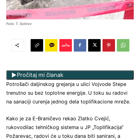
Foto: T. Sotirov
Pročitaj mi članak
Potrošači daljinskog grejanja u ulici Vojvode Stepe
trenutno su bez toplotne energije. U toku su radovi
na sanaciji curenja jednog dela toplifikacione mreže.
Kako je za E-Braničevo rekao Zlatko Cvejić,
rukovodilac tehničkog sistema u JP „Toplifikacija“
Požarevac, radovi će u toku dana biti sanirani, a