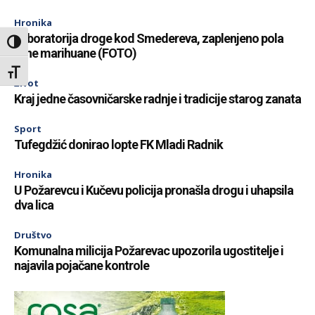
Hronika
Laboratorija droge kod Smedereva, zaplenjeno pola
Toggle High Contrast
tone marihuane (FOTO)
Toggle Font size
Život
Kraj jedne časovničarske radnje i tradicije starog zanata
Sport
Tufegdžić donirao lopte FK Mladi Radnik
Hronika
U Požarevcu i Kučevu policija pronašla drogu i uhapsila
dva lica
Društvo
Komunalna milicija Požarevac upozorila ugostitelje i
najavila pojačane kontrole