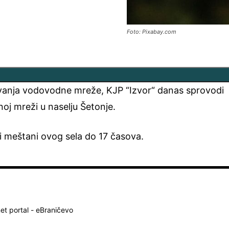
Foto: Pixabay.com
vanja vodovodne mreže, KJP “Izvor“ danas sprovodi
oj mreži u naselju Šetonje.
i meštani ovog sela do 17 časova.
net portal - eBraničevo