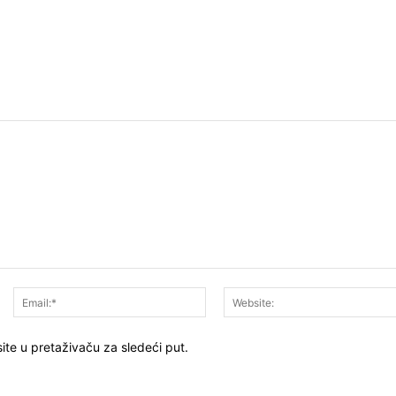
Ime:*
Email:*
ite u pretaživaču za sledeći put.