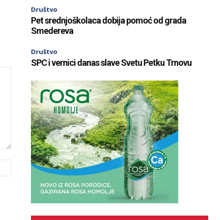
Društvo
Pet srednjoškolaca dobija pomoć od grada
Smedereva
Društvo
SPC i vernici danas slave Svetu Petku Trnovu
Website: