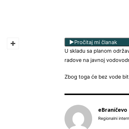
Pročitaj mi članak
U skladu sa planom održa
radove na javnoj vodovodn
Zbog toga će bez vode bit
eBraničevo
Regionalni inter