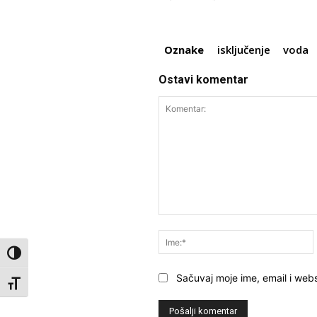
Oznake
isključenje
voda
Ostavi komentar
Komentar:
Toggle High Contrast
Sačuvaj moje ime, email i webs
Toggle Font size