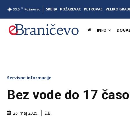
C
SRBIJA
POŽAREVAC
PETROVAC
VELIKO GRAD
33.5
Požarevac
INFO
DOGAĐ
Servisne informacije
Bez vode do 17 čas
26. maj 2025.
E.B.