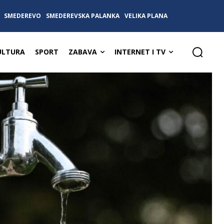
SMEDEREVO
SMEDEREVSKA PALANKA
VELIKA PLANA
ULTURA
SPORT
ZABAVA
INTERNET I TV