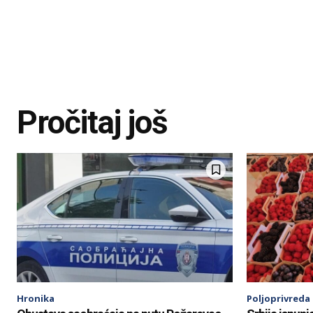
Pročitaj još
Hronika
Poljoprivreda