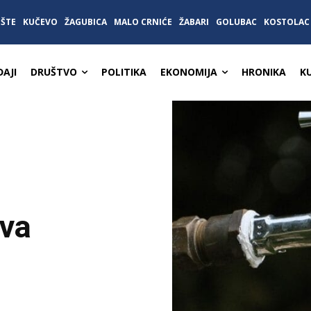
IŠTE
KUČEVO
ŽAGUBICA
MALO CRNIĆE
ŽABARI
GOLUBAC
KOSTOLAC
AJI
DRUŠTVO
POLITIKA
EKONOMIJA
HRONIKA
K
ova