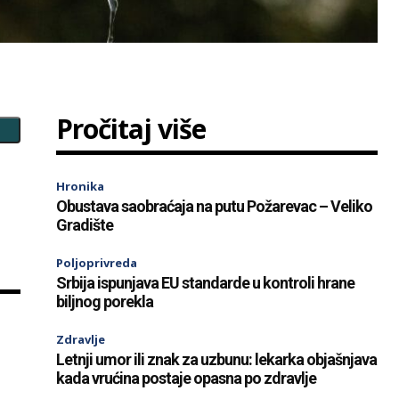
Pročitaj više
Hronika
Obustava saobraćaja na putu Požarevac – Veliko
Gradište
Poljoprivreda
Srbija ispunjava EU standarde u kontroli hrane
biljnog porekla
Zdravlje
Letnji umor ili znak za uzbunu: lekarka objašnjava
kada vrućina postaje opasna po zdravlje