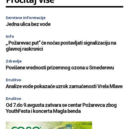
Servisne informacije
Jedna ulica bez vode
Info
„ Požarevac put“ će noćas postavljati signalizaciju na
glavnoj raskrsnici
Zdravlje
Povišene vrednosti prizemnog ozona u Smederevu
Društvo
Analize vode pokazaće uzrok zamućenosti Vrela Mlave
Društvo
Od 7.do 9.avgusta zatvara se centar Požarevca zbog
YouthFesta i koncerta Magla benda