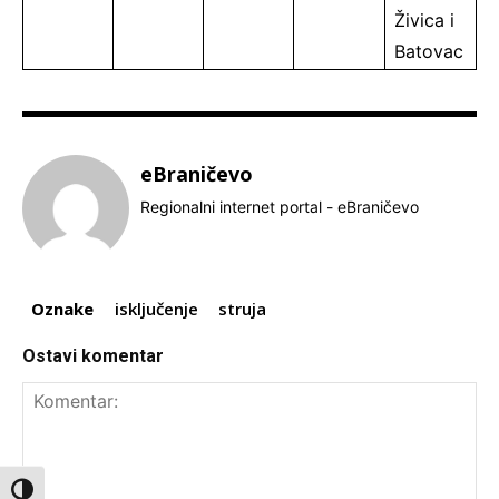
Živica i
Batovac
eBraničevo
Regionalni internet portal - eBraničevo
Oznake
isključenje
struja
Ostavi komentar
Toggle High Contrast