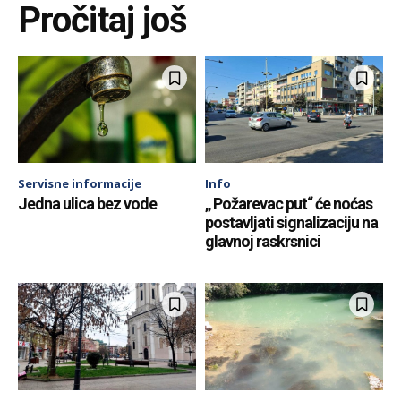
Pročitaj još
Servisne informacije
Info
Jedna ulica bez vode
„ Požarevac put“ će noćas
postavljati signalizaciju na
glavnoj raskrsnici