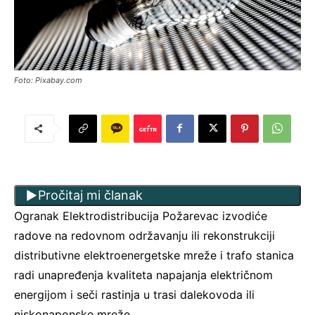
Foto: Pixabay.com
Pročitaj mi članak
Ogranak Elektrodistribucija Požarevac izvodiće
radove na redovnom održavanju ili rekonstrukciji
distributivne elektroenergetske mreže i trafo stanica
radi unapređenja kvaliteta napajanja električnom
energijom i seči rastinja u trasi dalekovoda ili
niskonaponske mreže.