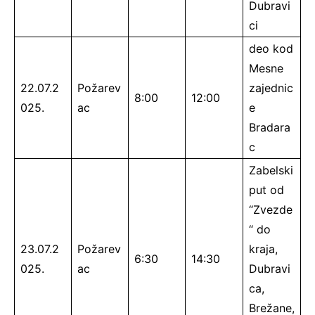
Dubravi
ci
deo kod
Mesne
22.07.2
Požarev
zajednic
8:00
12:00
025.
ac
e
Bradara
c
Zabelski
put od
“Zvezde
“ do
23.07.2
Požarev
kraja,
6:30
14:30
025.
ac
Dubravi
ca,
Brežane,