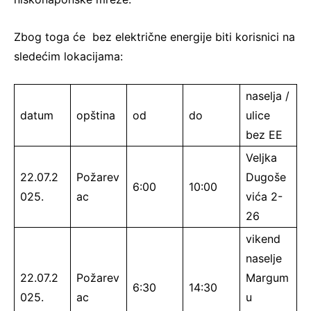
Zbog toga će bez električne energije biti korisnici na
sledećim lokacijama:
naselja /
datum
opština
od
do
ulice
bez EE
Veljka
22.07.2
Požarev
Dugoše
6:00
10:00
025.
ac
vića 2-
26
vikend
naselje
22.07.2
Požarev
Margum
6:30
14:30
025.
ac
u