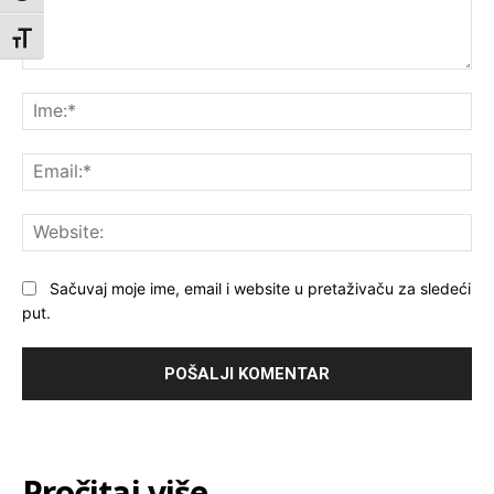
Toggle Font size
Komentar:
Ime
Ema
Web
Sačuvaj moje ime, email i website u pretaživaču za sledeći
put.
Pročitaj više