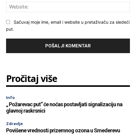
Web
Sačuvaj moje ime, email i website u pretaživaču za sledeći
put.
Pročitaj više
Info
„ Požarevac put“ će noćas postavljati signalizaciju na
glavnoj raskrsnici
Zdravlje
Povišene vrednosti prizemnog ozona u Smederevu