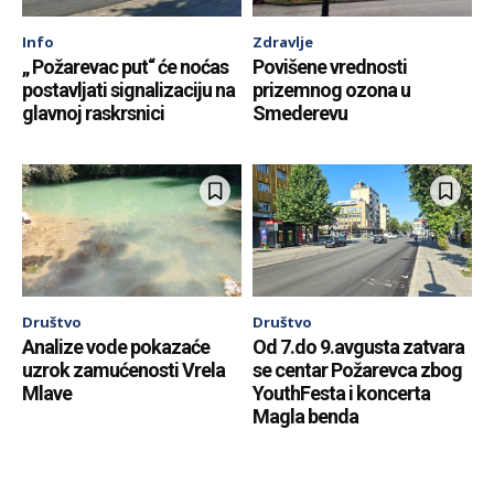
Info
Zdravlje
„ Požarevac put“ će noćas
Povišene vrednosti
postavljati signalizaciju na
prizemnog ozona u
glavnoj raskrsnici
Smederevu
Društvo
Društvo
Analize vode pokazaće
Od 7.do 9.avgusta zatvara
uzrok zamućenosti Vrela
se centar Požarevca zbog
Mlave
YouthFesta i koncerta
Magla benda