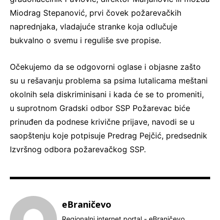
Miodrag Stepanović, prvi čovek požarevačkih
naprednjaka, vladajuće stranke koja odlučuje
bukvalno o svemu i reguliše sve propise.
Očekujemo da se odgovorni oglase i objasne zašto
su u rešavanju problema sa psima lutalicama meštani
okolnih sela diskriminisani i kada će se to promeniti,
u suprotnom Gradski odbor SSP Požarevac biće
prinuđen da podnese krivične prijave, navodi se u
saopštenju koje potpisuje Predrag Pejčić, predsednik
Izvršnog odbora požarevačkog SSP.
eBraničevo
Regionalni internet portal - eBraničevo