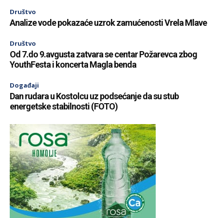
Društvo
Analize vode pokazaće uzrok zamućenosti Vrela Mlave
Društvo
Od 7.do 9.avgusta zatvara se centar Požarevca zbog
YouthFesta i koncerta Magla benda
Događaji
Dan rudara u Kostolcu uz podsećanje da su stub
energetske stabilnosti (FOTO)