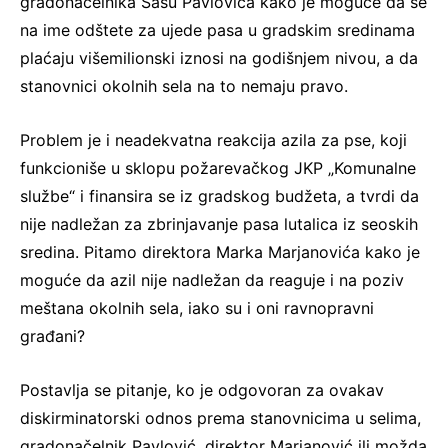
gradonačelnika Sašu Pavlovića kako je moguće da se
na ime odštete za ujede pasa u gradskim sredinama
plaćaju višemilionski iznosi na godišnjem nivou, a da
stanovnici okolnih sela na to nemaju pravo.
Problem je i neadekvatna reakcija azila za pse, koji
funkcioniše u sklopu požarevačkog JKP „Komunalne
službe“ i finansira se iz gradskog budžeta, a tvrdi da
nije nadležan za zbrinjavanje pasa lutalica iz seoskih
sredina. Pitamo direktora Marka Marjanovića kako je
moguće da azil nije nadležan da reaguje i na poziv
meštana okolnih sela, iako su i oni ravnopravni
građani?
Postavlja se pitanje, ko je odgovoran za ovakav
diskirminatorski odnos prema stanovnicima u selima,
gradonačelnik Pavlović, direktor Marjanović ili možda