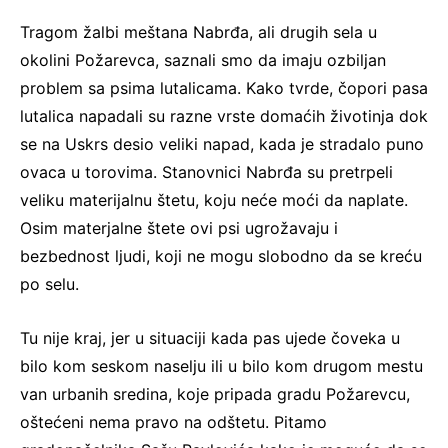
Tragom žalbi meštana Nabrđa, ali drugih sela u
okolini Požarevca, saznali smo da imaju ozbiljan
problem sa psima lutalicama. Kako tvrde, čopori pasa
lutalica napadali su razne vrste domaćih životinja dok
se na Uskrs desio veliki napad, kada je stradalo puno
ovaca u torovima. Stanovnici Nabrđa su pretrpeli
veliku materijalnu štetu, koju neće moći da naplate.
Osim materjalne štete ovi psi ugrožavaju i
bezbednost ljudi, koji ne mogu slobodno da se kreću
po selu.
Tu nije kraj, jer u situaciji kada pas ujede čoveka u
bilo kom seskom naselju ili u bilo kom drugom mestu
van urbanih sredina, koje pripada gradu Požarevcu,
oštećeni nema pravo na odštetu. Pitamo