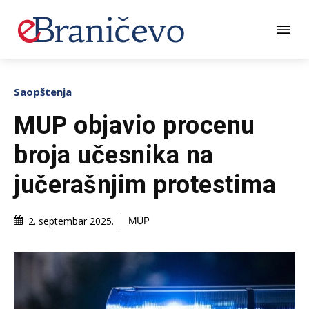
Saopštenja
MUP objavio procenu
broja učesnika na
jučerašnjim protestima
2. septembar 2025.
MUP