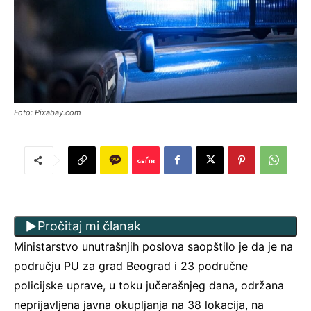
Foto: Pixabay.com
Pročitaj mi članak
Ministarstvo unutrašnjih poslova saopštilo je da je na
području PU za grad Beograd i 23 područne
policijske uprave, u toku jučerašnjeg dana, održana
neprijavlјena javna okuplјanja na 38 lokacija, na