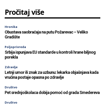
Pročitaj više
Hronika
Obustava saobraćaja na putu Požarevac – Veliko
Gradište
Poljoprivreda
Srbija ispunjava EU standarde u kontroli hrane biljnog
porekla
Zdravlje
Letnji umor ili znak za uzbunu: lekarka objašnjava kada
vrućina postaje opasna po zdravlje
Društvo
Pet srednjoškolaca dobija pomoć od grada Smedereva
Društvo