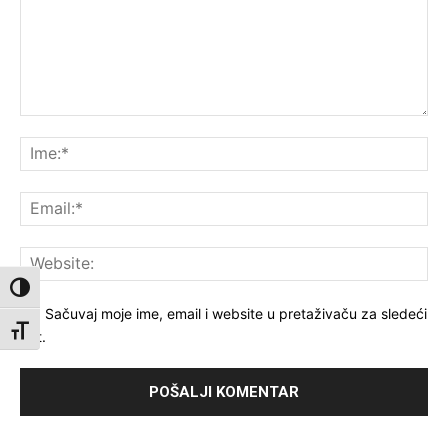
Komentar:
Ime
Ema
Web
Toggle High Contrast
Sačuvaj moje ime, email i website u pretaživaču za sledeći
Toggle Font size
put.