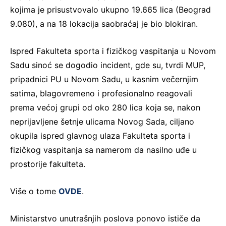
kojima je prisustvovalo ukupno 19.665 lica (Beograd
9.080), a na 18 lokacija saobraćaj je bio blokiran.
Ispred Fakulteta sporta i fizičkog vaspitanja u Novom
Sadu sinoć se dogodio incident, gde su, tvrdi MUP,
pripadnici PU u Novom Sadu, u kasnim večernjim
satima, blagovremeno i profesionalno reagovali
prema većoj grupi od oko 280 lica koja se, nakon
neprijavlјene šetnje ulicama Novog Sada, cilјano
okupila ispred glavnog ulaza Fakulteta sporta i
fizičkog vaspitanja sa namerom da nasilno uđe u
prostorije fakulteta.
Više o tome
OVDE
.
Ministarstvo unutrašnjih poslova ponovo ističe da