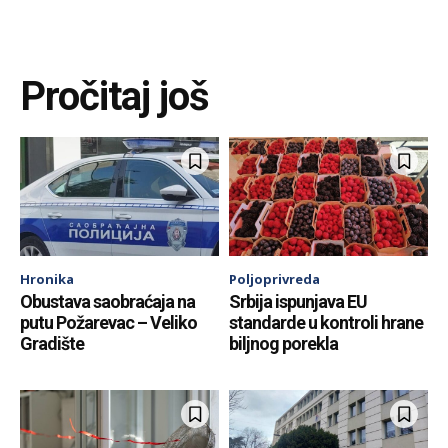
Pročitaj još
Hronika
Poljoprivreda
Obustava saobraćaja na
Srbija ispunjava EU
putu Požarevac – Veliko
standarde u kontroli hrane
Gradište
biljnog porekla