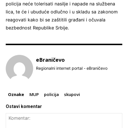
policija neće tolerisati nasilјe i napade na službena
lica, te će i ubuduće odlučno i u skladu sa zakonom
reagovati kako bi se zaštitili građani i očuvala
bezbednost Republike Srbije.
eBraničevo
Regionalni internet portal - eBraničevo
Oznake
MUP
policija
skupovi
Ostavi komentar