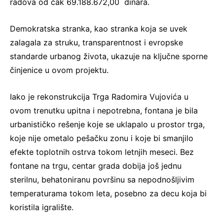
radova od čak 69.188.672,00 dinara.
Demokratska stranka, kao stranka koja se uvek
zalagala za struku, transparentnost i evropske
standarde urbanog života, ukazuje na ključne sporne
činjenice u ovom projektu.
Iako je rekonstrukcija Trga Radomira Vujovića u
ovom trenutku upitna i nepotrebna, fontana je bila
urbanističko rešenje koje se uklapalo u prostor trga,
koje nije ometalo pešačku zonu i koje bi smanjilo
efekte toplotnih ostrva tokom letnjih meseci. Bez
fontane na trgu, centar grada dobija još jednu
sterilnu, behatoniranu površinu sa nepodnošljivim
temperaturama tokom leta, posebno za decu koja bi
koristila igralište.