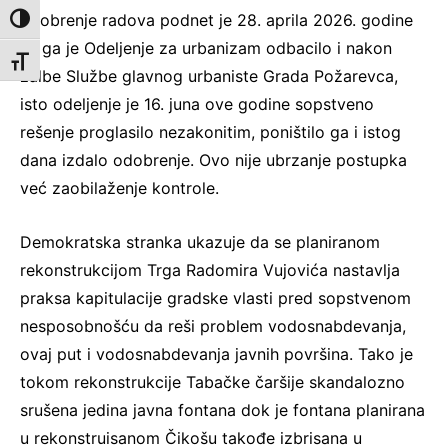
odobrenje radova podnet je 28. aprila 2026. godine
Toggle High Contrast
ali ga je Odeljenje za urbanizam odbacilo i nakon
Toggle Font size
žalbe Službe glavnog urbaniste Grada Požarevca,
isto odeljenje je 16. juna ove godine sopstveno
rešenje proglasilo nezakonitim, poništilo ga i istog
dana izdalo odobrenje. Ovo nije ubrzanje postupka
već zaobilaženje kontrole.
Demokratska stranka ukazuje da se planiranom
rekonstrukcijom Trga Radomira Vujovića nastavlja
praksa kapitulacije gradske vlasti pred sopstvenom
nesposobnošću da reši problem vodosnabdevanja,
ovaj put i vodosnabdevanja javnih površina. Tako je
tokom rekonstrukcije Tabačke čaršije skandalozno
srušena jedina javna fontana dok je fontana planirana
u rekonstruisanom Čikošu takođe izbrisana u