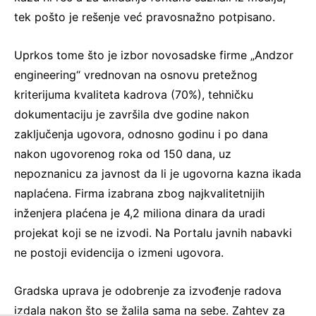
tek pošto je rešenje već pravosnažno potpisano.
Uprkos tome što je izbor novosadske firme „Andzor
engineering“ vrednovan na osnovu pretežnog
kriterijuma kvaliteta kadrova (70%), tehničku
dokumentaciju je završila dve godine nakon
zaključenja ugovora, odnosno godinu i po dana
nakon ugovorenog roka od 150 dana, uz
nepoznanicu za javnost da li je ugovorna kazna ikada
naplaćena. Firma izabrana zbog najkvalitetnijih
inženjera plaćena je 4,2 miliona dinara da uradi
projekat koji se ne izvodi. Na Portalu javnih nabavki
ne postoji evidencija o izmeni ugovora.
Gradska uprava je odobrenje za izvođenje radova
izdala nakon što se žalila sama na sebe. Zahtev za