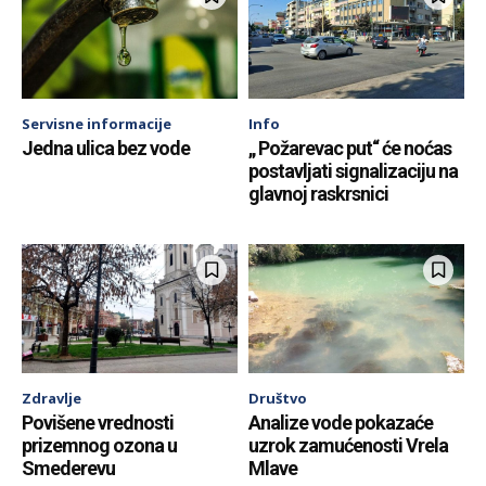
Servisne informacije
Info
Jedna ulica bez vode
„ Požarevac put“ će noćas
postavljati signalizaciju na
glavnoj raskrsnici
Zdravlje
Društvo
Povišene vrednosti
Analize vode pokazaće
prizemnog ozona u
uzrok zamućenosti Vrela
Smederevu
Mlave