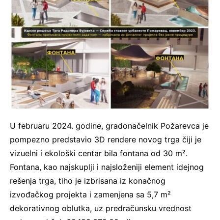
U februaru 2024. godine, gradonačelnik Požarevca je
pompezno predstavio 3D rendere novog trga čiji je
vizuelni i ekološki centar bila fontana od 30 m².
Fontana, kao najskuplji i najsloženiji element idejnog
rešenja trga, tiho je izbrisana iz konačnog
izvođačkog projekta i zamenjena sa 5,7 m²
dekorativnog oblutka, uz predračunsku vrednost