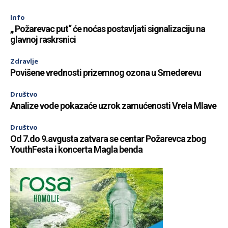
Info
„ Požarevac put“ će noćas postavljati signalizaciju na
glavnoj raskrsnici
Zdravlje
Povišene vrednosti prizemnog ozona u Smederevu
Društvo
Analize vode pokazaće uzrok zamućenosti Vrela Mlave
Društvo
Od 7.do 9.avgusta zatvara se centar Požarevca zbog
YouthFesta i koncerta Magla benda