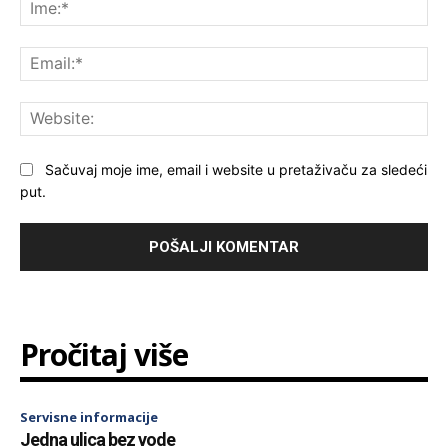
Ime
Ema
Web
Sačuvaj moje ime, email i website u pretaživaču za sledeći
put.
Pročitaj više
Servisne informacije
Jedna ulica bez vode