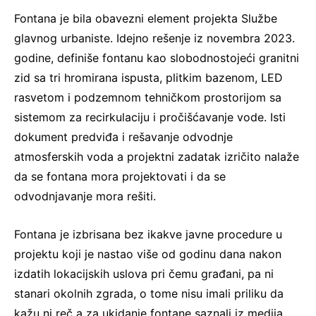
Fontana je bila obavezni element projekta Službe
glavnog urbaniste. Idejno rešenje iz novembra 2023.
godine, definiše fontanu kao slobodnostojeći granitni
zid sa tri hromirana ispusta, plitkim bazenom, LED
rasvetom i podzemnom tehničkom prostorijom sa
sistemom za recirkulaciju i pročišćavanje vode. Isti
dokument predviđa i rešavanje odvodnje
atmosferskih voda a projektni zadatak izričito nalaže
da se fontana mora projektovati i da se
odvodnjavanje mora rešiti.
Fontana je izbrisana bez ikakve javne procedure u
projektu koji je nastao više od godinu dana nakon
izdatih lokacijskih uslova pri čemu građani, pa ni
stanari okolnih zgrada, o tome nisu imali priliku da
kažu ni reč a za ukidanje fontane saznali iz medija,