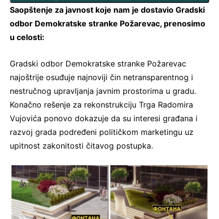
Saopštenje za javnost koje nam je dostavio Gradski
odbor Demokratske stranke Požarevac, prenosimo
u celosti:
Gradski odbor Demokratske stranke Požarevac
najoštrije osuđuje najnoviji čin netransparentnog i
nestručnog upravljanja javnim prostorima u gradu.
Konačno rešenje za rekonstrukciju Trga Radomira
Vujovića ponovo dokazuje da su interesi građana i
razvoj grada podređeni političkom marketingu uz
upitnost zakonitosti čitavog postupka.