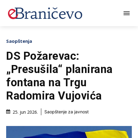
Saopštenja
DS Požarevac:
„Presušila“ planirana
fontana na Trgu
Radomira Vujovića
25. jun 2026.
Saopštenje za javnost