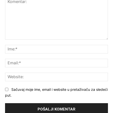
Komentar:
Ime
Ema
Web
Sačuvaj moje ime, email i website u pretaživaču za sledeći
put.