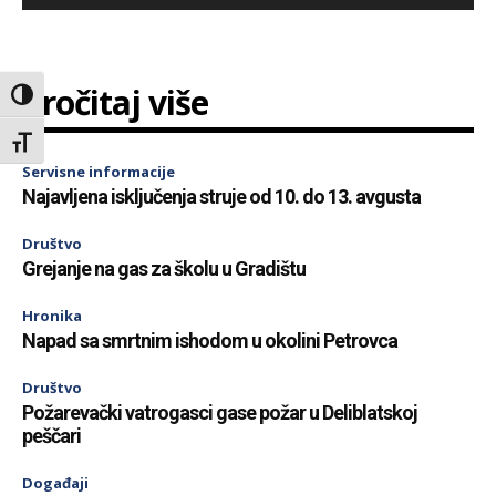
Pročitaj više
Toggle High Contrast
Toggle Font size
Servisne informacije
Najavljena isključenja struje od 10. do 13. avgusta
Društvo
Grejanje na gas za školu u Gradištu
Hronika
Napad sa smrtnim ishodom u okolini Petrovca
Društvo
Požarevački vatrogasci gase požar u Deliblatskoj
peščari
Događaji