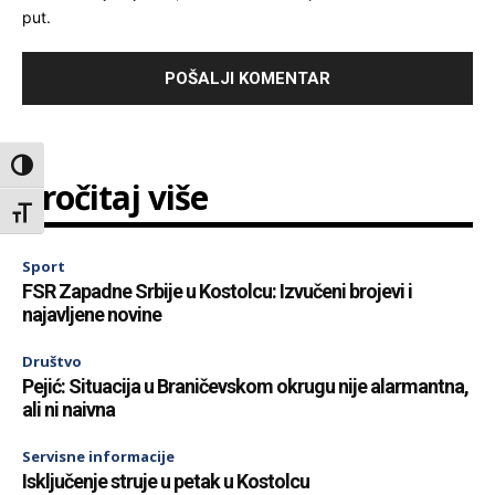
put.
Toggle High Contrast
Pročitaj više
Toggle Font size
Sport
FSR Zapadne Srbije u Kostolcu: Izvučeni brojevi i
najavljene novine
Društvo
Pejić: Situacija u Braničevskom okrugu nije alarmantna,
ali ni naivna
Servisne informacije
Isključenje struje u petak u Kostolcu