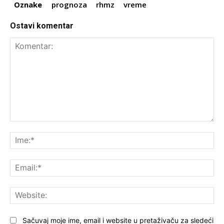
Oznake
prognoza
rhmz
vreme
Ostavi komentar
Komentar:
Ime
Ema
Web
Sačuvaj moje ime, email i website u pretaživaču za sledeći