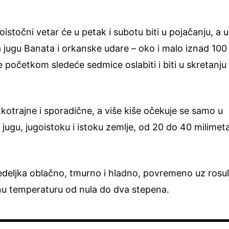
stočni vetar će u petak i subotu biti u pojačanju, a u
na jugu Banata i orkanske udare – oko i malo iznad 100
e početkom sledeće sedmice oslabiti i biti u skretanju
tkotrajne i sporadične, a više kiše očekuje se samo u
a jugu, jugoistoku i istoku zemlje, od 20 do 40 milimet
edeljka oblačno, tmurno i hladno, povremeno uz rosul
evnu temperaturu od nula do dva stepena.