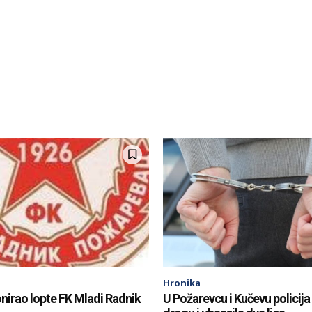
Hronika
nirao lopte FK Mladi Radnik
U Požarevcu i Kučevu policija