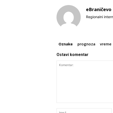
eBraničevo
Regionalni inter
Oznake
prognoza
vreme
Ostavi komentar
Komentar: