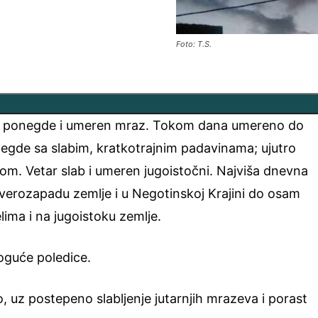
Foto: T.S.
b, ponegde i umeren mraz. Tokom dana umereno do
egde sa slabim, kratkotrajnim padavinama; ujutro
m. Vetar slab i umeren jugoistočni. Najviša dnevna
verozapadu zemlje i u Negotinskoj Krajini do osam
lima i na jugoistoku zemlje.
oguće poledice.
 uz postepeno slabljenje jutarnjih mrazeva i porast