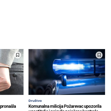
Društvo
 pronašla
Komunalna milicija Požarevac upozorila