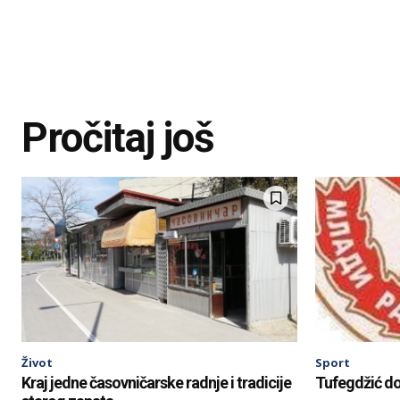
Pročitaj još
Život
Sport
Kraj jedne časovničarske radnje i tradicije
Tufegdžić do