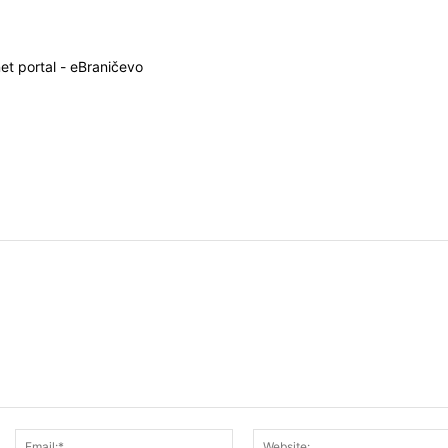
net portal - eBraničevo
Ime:*
Email:*