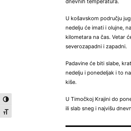
dnevnih temperatura.
U košavskom području jugoi
nedelju će imati i olujne, 
kilometara na čas. Vetar ć
severozapadni i zapadni.
Padavine će biti slabe, kra
nedelju i ponedeljak i to n
kiše.
U Timočkoj Krajini do pon
Toggle High Contrast
ili slab sneg i najvišu dn
Toggle Font size