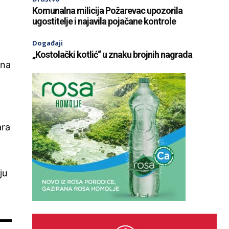
Komunalna milicija Požarevac upozorila
ugostitelje i najavila pojačane kontrole
Događaji
„Kostolački kotlić“ u znaku brojnih nagrada
 na
ara
ju