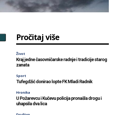
Pročitaj više
Život
Kraj jedne časovničarske radnje i tradicije starog
zanata
Sport
Tufegdžić donirao lopte FK Mladi Radnik
Hronika
U Požarevcu i Kučevu policija pronašla drogu i
uhapsila dva lica
Društvo