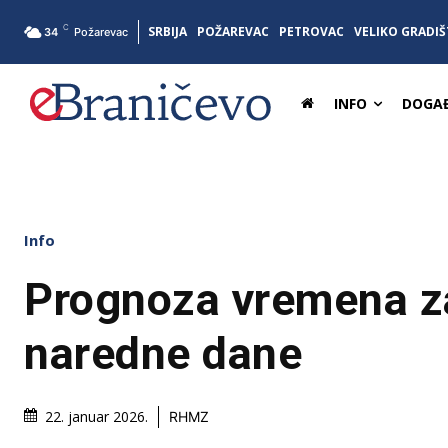
C
SRBIJA
POŽAREVAC
PETROVAC
VELIKO GRADIŠ
34
Požarevac
INFO
DOGAĐ
Info
Prognoza vremena za
naredne dane
22. januar 2026.
RHMZ