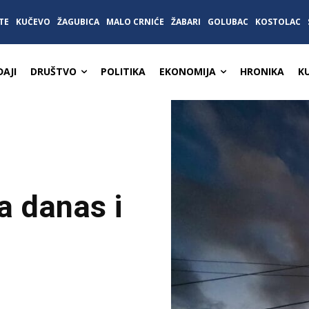
TE
KUČEVO
ŽAGUBICA
MALO CRNIĆE
ŽABARI
GOLUBAC
KOSTOLAC
AJI
DRUŠTVO
POLITIKA
EKONOMIJA
HRONIKA
K
 danas i