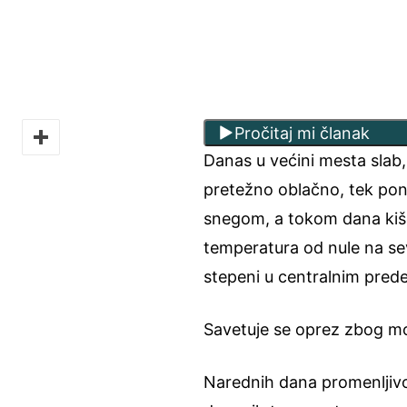
Pročitaj mi članak
Danas u većini mesta sla
pretežno oblačno, tek pon
snegom, a tokom dana kišo
temperatura od nule na se
stepeni u centralnim prede
Savetuje se oprez zbog m
Narednih dana promenljivo,