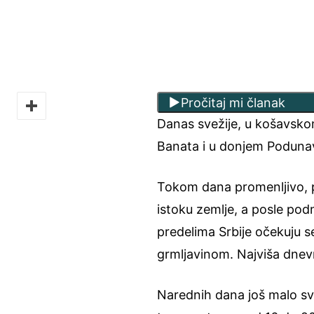
Pročitaj mi članak
Danas svežije, u košavskom
Banata i u donjem Podunav
Tokom dana promenljivo, 
istoku zemlje, a posle pod
predelima Srbije očekuju se 
grmljavinom. Najviša dnev
Narednih dana još malo sv