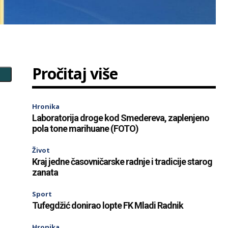
Pročitaj više
Hronika
Laboratorija droge kod Smedereva, zaplenjeno
pola tone marihuane (FOTO)
Život
Kraj jedne časovničarske radnje i tradicije starog
zanata
Sport
Tufegdžić donirao lopte FK Mladi Radnik
Hronika