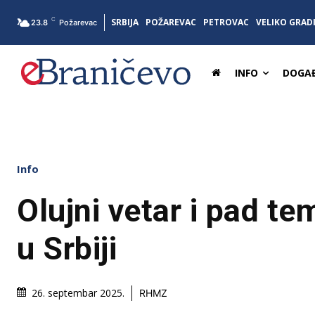
C
SRBIJA
POŽAREVAC
PETROVAC
VELIKO GRAD
23.8
Požarevac
INFO
DOGAĐ
Info
Olujni vetar i pad t
u Srbiji
26. septembar 2025.
RHMZ