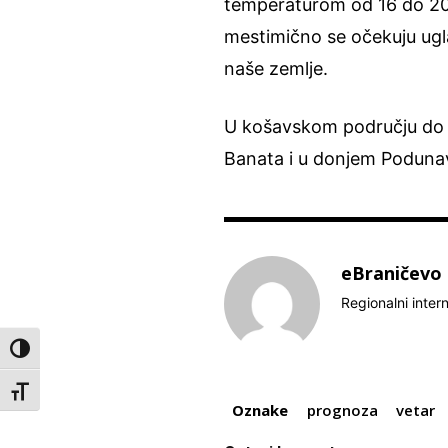
temperaturom od 16 do 20 s
mestimično se očekuju ugl
naše zemlje.
U košavskom području do ne
Banata i u donjem Podunavl
eBraničevo
Regionalni inter
Toggle High Contrast
Toggle Font size
Oznake
prognoza
vetar