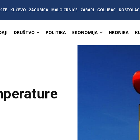
IŠTE
KUČEVO
ŽAGUBICA
MALO CRNIĆE
ŽABARI
GOLUBAC
KOSTOLAC
AJI
DRUŠTVO
POLITIKA
EKONOMIJA
HRONIKA
K
emperature