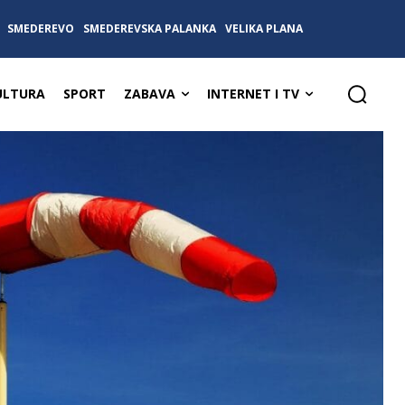
SMEDEREVO
SMEDEREVSKA PALANKA
VELIKA PLANA
ULTURA
SPORT
ZABAVA
INTERNET I TV