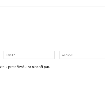
Ime:*
Email:*
ite u pretaživaču za sledeći put.