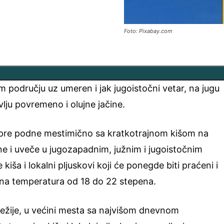
Foto: Pixabay.com
 području uz umeren i jak jugoistočni vetar, na jugu
lju povremeno i olujne jačine.
pre podne mestimično sa kratkotrajnom kišom na
ne i uveče u jugozapadnim, južnim i jugoistočnim
kiša i lokalni pljuskovi koji će ponegde biti praćeni i
na temperatura od 18 do 22 stepena.
ežije, u većini mesta sa najvišom dnevnom