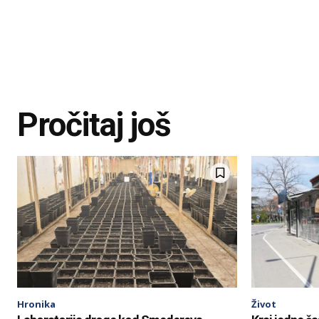
Pročitaj još
Hronika
Život