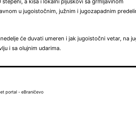
tepeni, a kiša i lokalni pljuskovi sa grmljavinom
avnom u jugoistočnim, južnim i jugozapadnim predel
delje će duvati umeren i jak jugoistočni vetar, na j
ju i sa olujnim udarima.
net portal - eBraničevo