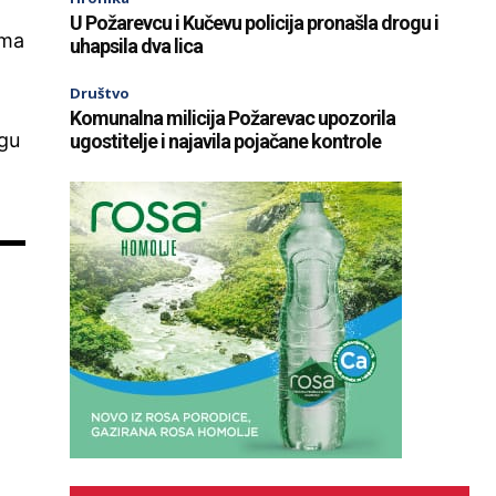
U Požarevcu i Kučevu policija pronašla drogu i
ima
uhapsila dva lica
Društvo
Komunalna milicija Požarevac upozorila
ugu
ugostitelje i najavila pojačane kontrole