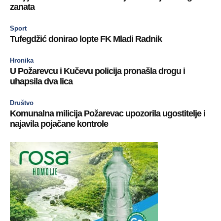
zanata
Sport
Tufegdžić donirao lopte FK Mladi Radnik
Hronika
U Požarevcu i Kučevu policija pronašla drogu i
uhapsila dva lica
Društvo
Komunalna milicija Požarevac upozorila ugostitelje i
najavila pojačane kontrole