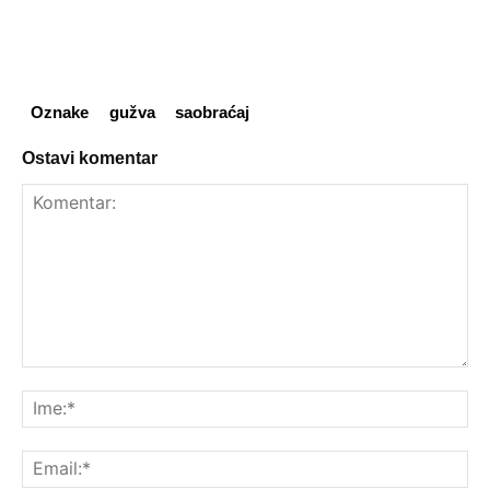
Oznake
gužva
saobraćaj
Ostavi komentar
Komentar:
Ime
Ema