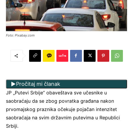
Foto: Pixabay.com
Pročitaj mi članak
JP „Putevi Srbije” obaveštava sve učesnike u
saobraćaju da se zbog povratka građana nakon
prvomajskog praznika očekuje pojačan intenzitet
saobraćaja na svim državnim putevima u Republici
Srbiji.