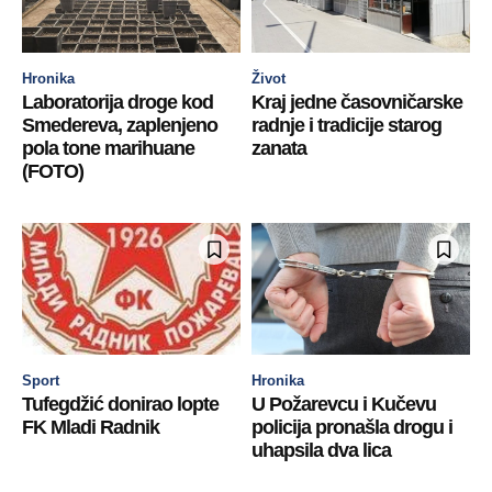
Hronika
Život
Laboratorija droge kod
Kraj jedne časovničarske
Smedereva, zaplenjeno
radnje i tradicije starog
pola tone marihuane
zanata
(FOTO)
Sport
Hronika
Tufegdžić donirao lopte
U Požarevcu i Kučevu
FK Mladi Radnik
policija pronašla drogu i
uhapsila dva lica