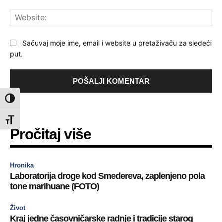
Web
Sačuvaj moje ime, email i website u pretaživaču za sledeći
put.
Toggle High Contrast
Toggle Font size
Pročitaj više
Hronika
Laboratorija droge kod Smedereva, zaplenjeno pola
tone marihuane (FOTO)
Život
Kraj jedne časovničarske radnje i tradicije starog