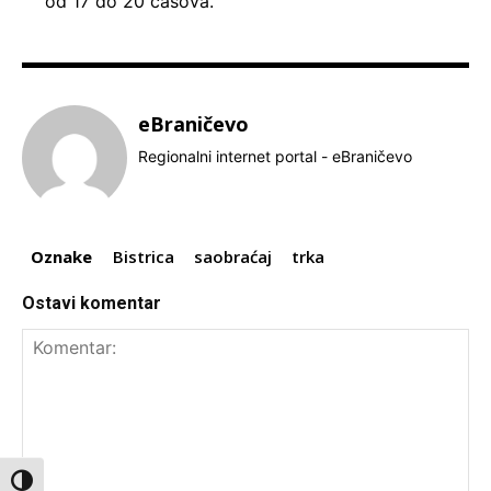
od 17 do 20 časova.
eBraničevo
Regionalni internet portal - eBraničevo
Oznake
Bistrica
saobraćaj
trka
Ostavi komentar
Toggle High Contrast