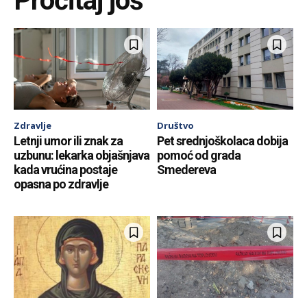
Pročitaj još
Zdravlje
Društvo
Letnji umor ili znak za
Pet srednjoškolaca dobija
uzbunu: lekarka objašnjava
pomoć od grada
kada vrućina postaje
Smedereva
opasna po zdravlje