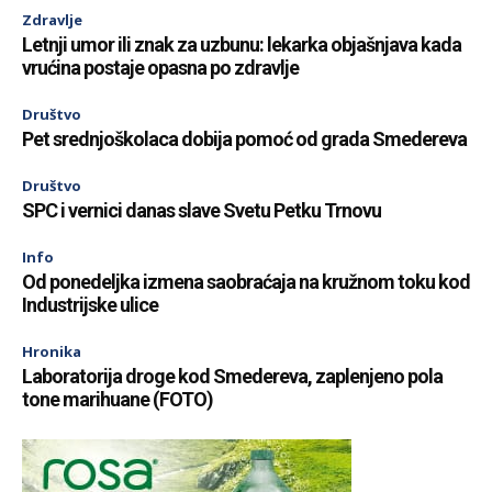
Zdravlje
Letnji umor ili znak za uzbunu: lekarka objašnjava kada
vrućina postaje opasna po zdravlje
Društvo
Pet srednjoškolaca dobija pomoć od grada Smedereva
Društvo
SPC i vernici danas slave Svetu Petku Trnovu
Info
Od ponedeljka izmena saobraćaja na kružnom toku kod
Industrijske ulice
Hronika
Laboratorija droge kod Smedereva, zaplenjeno pola
tone marihuane (FOTO)