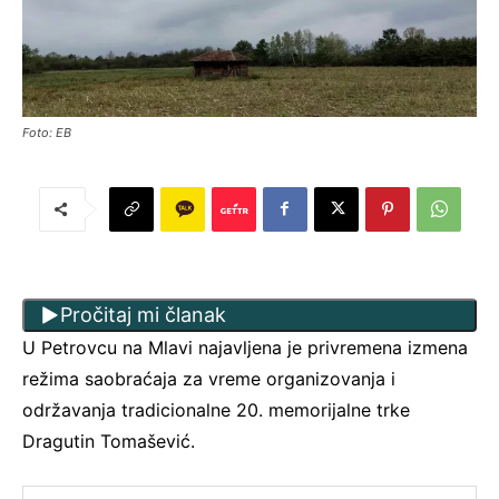
Foto: EB
Pročitaj mi članak
U Petrovcu na Mlavi najavljena je privremena izmena
režima saobraćaja za vreme organizovanja i
održavanja tradicionalne 20. memorijalne trke
Dragutin Tomašević.