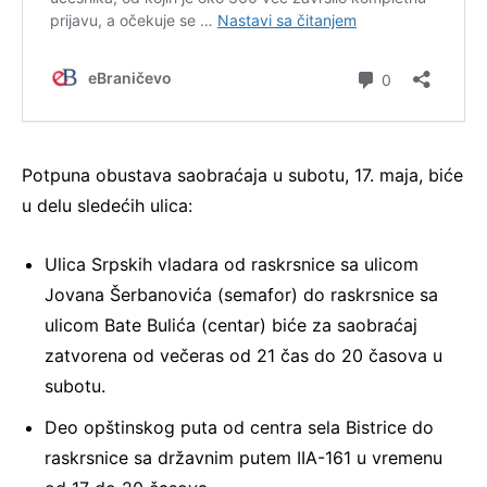
Potpuna obustava saobraćaja u subotu, 17. maja, biće
u delu sledećih ulica:
Ulica Srpskih vladara od raskrsnice sa ulicom
Jovana Šerbanovića (semafor) do raskrsnice sa
ulicom Bate Bulića (centar) biće za saobraćaj
zatvorena od večeras od 21 čas do 20 časova u
subotu.
Deo opštinskog puta od centra sela Bistrice do
raskrsnice sa državnim putem IIA-161 u vremenu