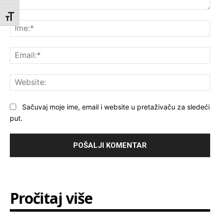
Komentar:
Toggle Font size
Ime
Ema
Web
Sačuvaj moje ime, email i website u pretaživaču za sledeći
put.
Pročitaj više