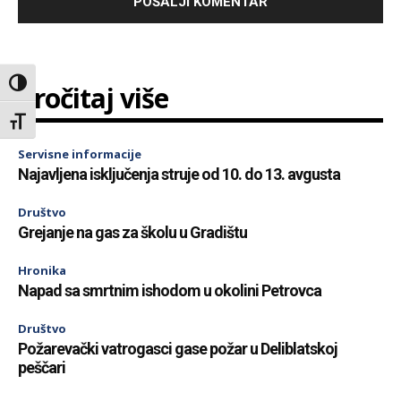
Toggle High Contrast
Pročitaj više
Toggle Font size
Servisne informacije
Najavljena isključenja struje od 10. do 13. avgusta
Društvo
Grejanje na gas za školu u Gradištu
Hronika
Napad sa smrtnim ishodom u okolini Petrovca
Društvo
Požarevački vatrogasci gase požar u Deliblatskoj
peščari