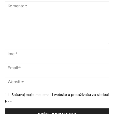
Komentar:
Ime
Ema
Web
Sačuvaj moje ime, email i website u pretaživaču za sledeći
put.