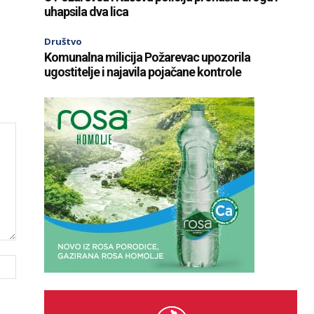
uhapsila dva lica
Društvo
Komunalna milicija Požarevac upozorila
ugostitelje i najavila pojačane kontrole
Website: