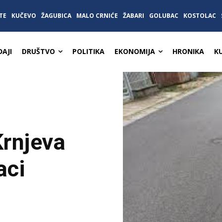
TE
KUČEVO
ŽAGUBICA
MALO CRNIĆE
ŽABARI
GOLUBAC
KOSTOLAC
AJI
DRUŠTVO
POLITIKA
EKONOMIJA
HRONIKA
K
Krnjeva
aci