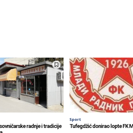
Sport
sovničarske radnje i tradicije
Tufegdžić donirao lopte FK M
ta