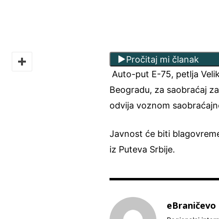
Pročitaj mi članak
Auto-put E-75, petlja Veli
Beogradu, za saobraćaj za
odvija voznom saobraćajn
Javnost će biti blagovreme
iz Puteva Srbije.
eBraničevo