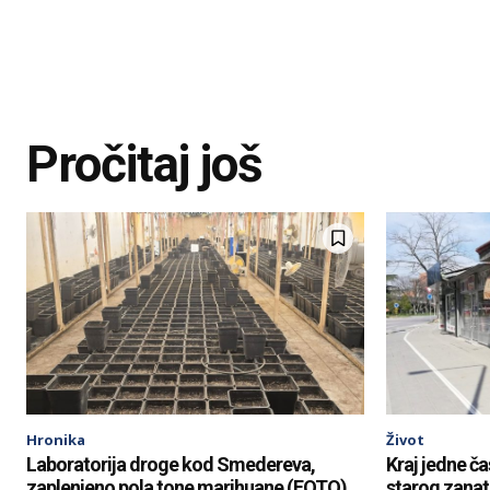
Pročitaj još
Hronika
Život
Laboratorija droge kod Smedereva,
Kraj jedne ča
zaplenjeno pola tone marihuane (FOTO)
starog zana