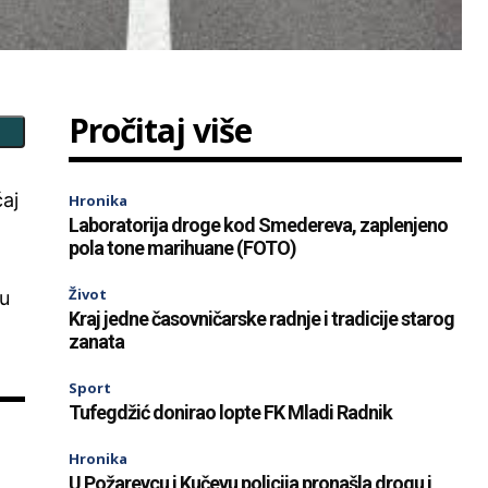
Pročitaj više
aj
Hronika
Laboratorija droge kod Smedereva, zaplenjeno
pola tone marihuane (FOTO)
Život
su
Kraj jedne časovničarske radnje i tradicije starog
zanata
Sport
Tufegdžić donirao lopte FK Mladi Radnik
Hronika
U Požarevcu i Kučevu policija pronašla drogu i