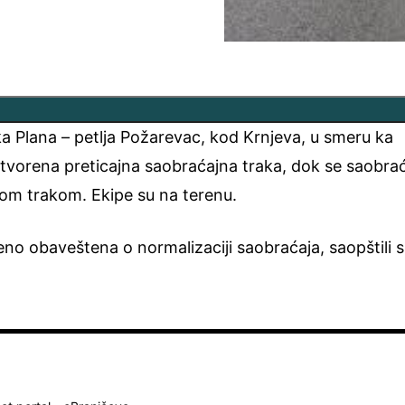
ka Plana – petlja Požarevac, kod Krnjeva, u smeru ka
tvorena preticajna saobraćajna traka, dok se saobrać
om trakom. Ekipe su na terenu.
no obaveštena o normalizaciji saobraćaja, saopštili 