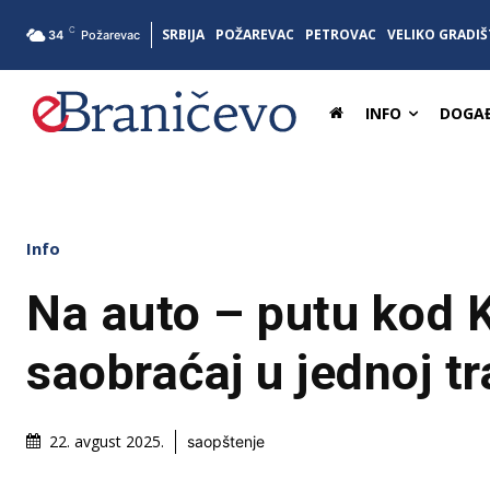
C
SRBIJA
POŽAREVAC
PETROVAC
VELIKO GRADIŠ
34
Požarevac
INFO
DOGAĐ
Info
Na auto – putu kod 
saobraćaj u jednoj tr
22. avgust 2025.
saopštenje