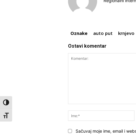
Regionalni inter
Oznake
auto put
krnjevo
Ostavi komentar
Toggle High Contrast
Komentar:
Toggle Font size
Sačuvaj moje ime, email i webs