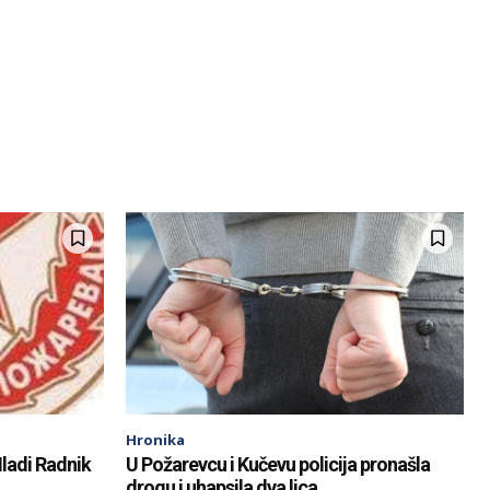
Hronika
ladi Radnik
U Požarevcu i Kučevu policija pronašla
drogu i uhapsila dva lica