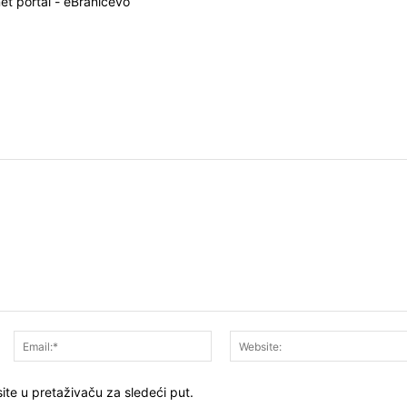
net portal - eBraničevo
Ime:*
Email:*
ite u pretaživaču za sledeći put.