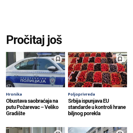
Pročitaj još
Hronika
Poljoprivreda
Obustava saobraćaja na
Srbija ispunjava EU
putu Požarevac – Veliko
standarde u kontroli hrane
Gradište
biljnog porekla