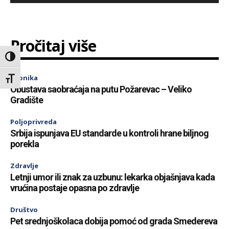
Pročitaj više
Toggle High Contrast
Hronika
Toggle Font size
Obustava saobraćaja na putu Požarevac – Veliko
Gradište
Poljoprivreda
Srbija ispunjava EU standarde u kontroli hrane biljnog
porekla
Zdravlje
Letnji umor ili znak za uzbunu: lekarka objašnjava kada
vrućina postaje opasna po zdravlje
Društvo
Pet srednjoškolaca dobija pomoć od grada Smedereva