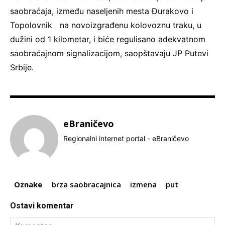
saobraćaja, između naseljenih mesta Đurakovo i
Topolovnik na novoizgrađenu kolovoznu traku, u
dužini od 1 kilometar, i biće regulisano adekvatnom
saobraćajnom signalizacijom, saopštavaju JP Putevi
Srbije.
eBraničevo
Regionalni internet portal - eBraničevo
Oznake
brza saobracajnica
izmena
put
Ostavi komentar