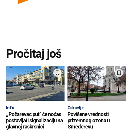
Pročitaj još
Info
Zdravlje
„ Požarevac put“ će noćas
Povišene vrednosti
postavljati signalizaciju na
prizemnog ozona u
glavnoj raskrsnici
Smederevu