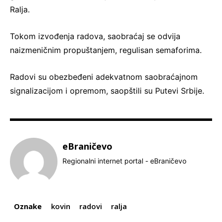
Ralja.
Tokom izvođenja radova, saobraćaj se odvija
naizmeničnim propuštanjem, regulisan semaforima.
Radovi su obezbeđeni adekvatnom saobraćajnom
signalizacijom i opremom, saopštili su Putevi Srbije.
eBraničevo
Regionalni internet portal - eBraničevo
Oznake
kovin
radovi
ralja