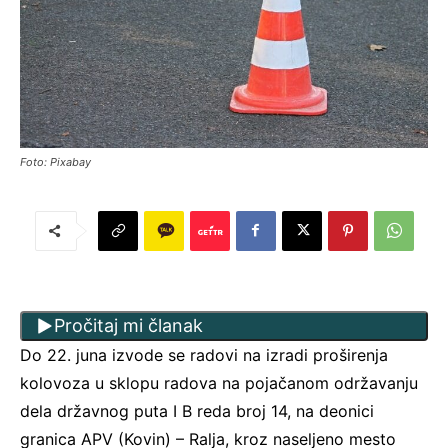
Foto: Pixabay
Pročitaj mi članak
Do 22. juna izvode se radovi na izradi proširenja
kolovoza u sklopu radova na pojačanom održavanju
dela državnog puta I B reda broj 14, na deonici
granica APV (Kovin) – Ralja, kroz naseljeno mesto