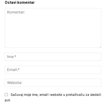
Ostavi komentar
Komentar:
Ime
Ema
Web
Sačuvaj moje ime, email i website u pretaživaču za sledeći
put.