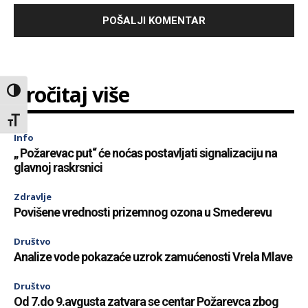
Pročitaj više
Toggle High Contrast
Toggle Font size
Info
„ Požarevac put“ će noćas postavljati signalizaciju na
glavnoj raskrsnici
Zdravlje
Povišene vrednosti prizemnog ozona u Smederevu
Društvo
Analize vode pokazaće uzrok zamućenosti Vrela Mlave
Društvo
Od 7.do 9.avgusta zatvara se centar Požarevca zbog