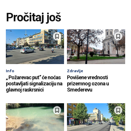
Pročitaj još
Info
Zdravlje
„ Požarevac put“ će noćas
Povišene vrednosti
postavljati signalizaciju na
prizemnog ozona u
glavnoj raskrsnici
Smederevu