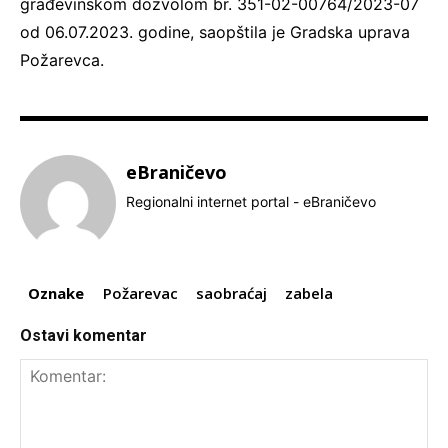
građevinskom dozvolom br. 351-02-00764/2023-07
od 06.07.2023. godine, saopštila je Gradska uprava
Požarevca.
eBraničevo
Regionalni internet portal - eBraničevo
Oznake
Požarevac
saobraćaj
zabela
Ostavi komentar