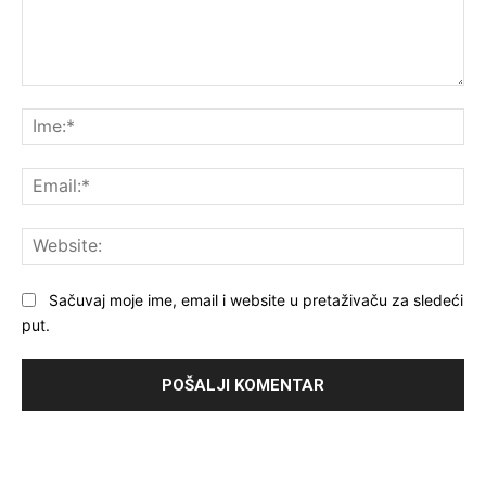
Komentar:
Ime
Ema
Web
Sačuvaj moje ime, email i website u pretaživaču za sledeći
put.