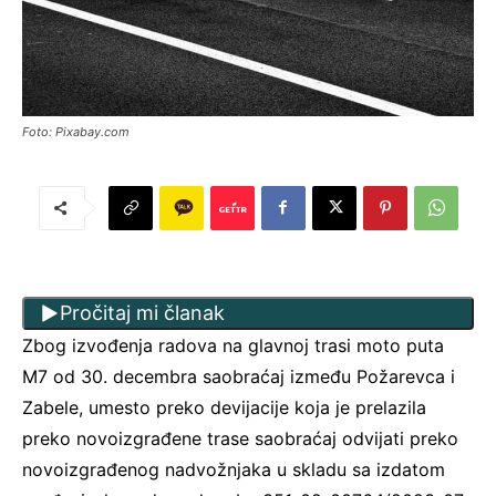
Foto: Pixabay.com
Pročitaj mi članak
Zbog izvođenja radova na glavnoj trasi moto puta
M7 od 30. decembra saobraćaj između Požarevca i
Zabele, umesto preko devijacije koja je prelazila
preko novoizgrađene trase saobraćaj odvijati preko
novoizgrađenog nadvožnjaka u skladu sa izdatom