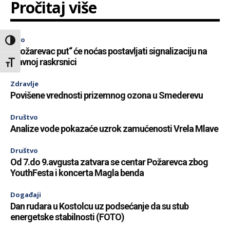
Pročitaj više
Info
Toggle High Contrast
„ Požarevac put“ će noćas postavljati signalizaciju na
glavnoj raskrsnici
Toggle Font size
Zdravlje
Povišene vrednosti prizemnog ozona u Smederevu
Društvo
Analize vode pokazaće uzrok zamućenosti Vrela Mlave
Društvo
Od 7.do 9.avgusta zatvara se centar Požarevca zbog
YouthFesta i koncerta Magla benda
Događaji
Dan rudara u Kostolcu uz podsećanje da su stub
energetske stabilnosti (FOTO)