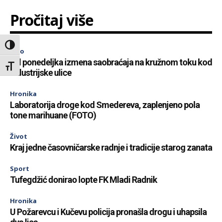
Pročitaj više
Toggle High Contrast
Info
Od ponedeljka izmena saobraćaja na kružnom toku kod
Toggle Font size
Industrijske ulice
Hronika
Laboratorija droge kod Smedereva, zaplenjeno pola
tone marihuane (FOTO)
Život
Kraj jedne časovničarske radnje i tradicije starog zanata
Sport
Tufegdžić donirao lopte FK Mladi Radnik
Hronika
U Požarevcu i Kučevu policija pronašla drogu i uhapsila