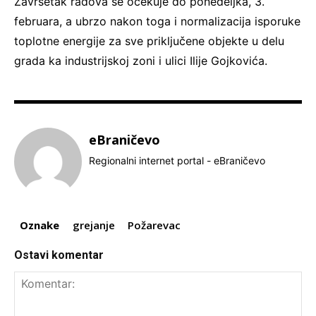
Završetak radova se očekuje do ponedeljka, 3.
februara, a ubrzo nakon toga i normalizacija isporuke
toplotne energije za sve priključene objekte u delu
grada ka industrijskoj zoni i ulici Ilije Gojkovića.
eBraničevo
Regionalni internet portal - eBraničevo
Oznake
grejanje
Požarevac
Ostavi komentar