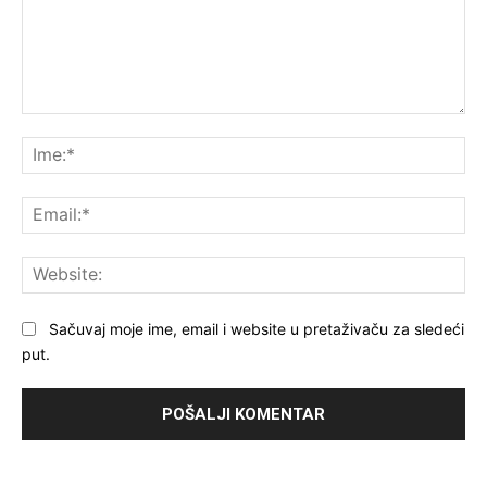
Komentar:
Ime
Ema
Web
Sačuvaj moje ime, email i website u pretaživaču za sledeći
put.