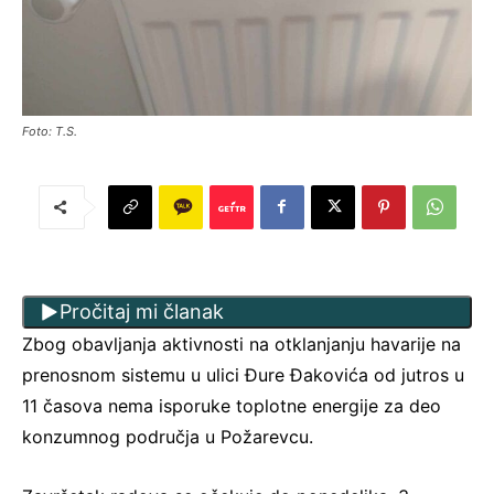
Foto: T.S.
Pročitaj mi članak
Zbog obavljanja aktivnosti na otklanjanju havarije na
prenosnom sistemu u ulici Đure Đakovića od jutros u
11 časova nema isporuke toplotne energije za deo
konzumnog područja u Požarevcu.