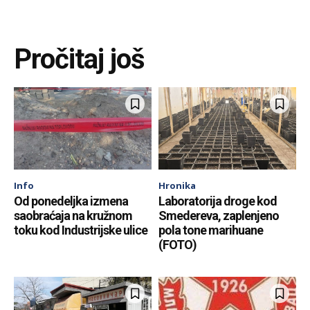
Pročitaj još
Info
Hronika
Od ponedeljka izmena
Laboratorija droge kod
saobraćaja na kružnom
Smedereva, zaplenjeno
toku kod Industrijske ulice
pola tone marihuane
(FOTO)