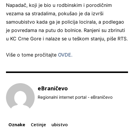
Napadač, koji je bio u rodbinskim i porodičnim
vezama sa stradalima, pokušao je da izvrši
samoubistvo kada ga je policija locirala, a podlegao
je povredama na putu do bolnice. Ranjeni su zbrinuti
u KC Crne Gore i nalaze se u teškom stanju, piše RTS.
Više o tome pročitajte
OVDE.
eBraničevo
Regionalni internet portal - eBraničevo
Oznake
Cetinje
ubistvo