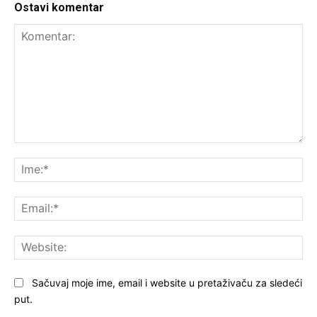
Ostavi komentar
Komentar:
Ime
Ema
Web
Sačuvaj moje ime, email i website u pretaživaču za sledeći
put.