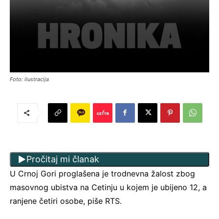
Foto: ilustracija
Pročitaj mi članak
U Crnoj Gori proglašena je trodnevna žalost zbog
masovnog ubistva na Cetinju u kojem je ubijeno 12, a
ranjene četiri osobe, piše RTS.