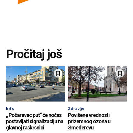
Pročitaj još
Info
Zdravlje
„ Požarevac put“ će noćas
Povišene vrednosti
postavljati signalizaciju na
prizemnog ozona u
glavnoj raskrsnici
Smederevu