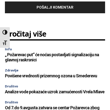
Pročitaj više
Toggle High Contrast
Toggle Font size
Info
„ Požarevac put“ će noćas postavljati signalizaciju na
glavnoj raskrsnici
Zdravlje
Povišene vrednosti prizemnog ozona u Smederevu
Društvo
Analize vode pokazaće uzrok zamućenosti Vrela Mlave
Društvo
Od 7.do 9.avgusta zatvara se centar Požarevca zbog