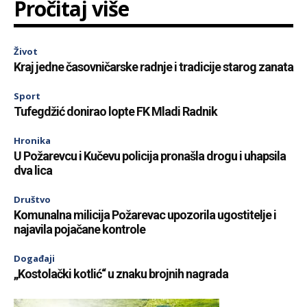
Pročitaj više
Život
Kraj jedne časovničarske radnje i tradicije starog zanata
Sport
Tufegdžić donirao lopte FK Mladi Radnik
Hronika
U Požarevcu i Kučevu policija pronašla drogu i uhapsila
dva lica
Društvo
Komunalna milicija Požarevac upozorila ugostitelje i
najavila pojačane kontrole
Događaji
„Kostolački kotlić“ u znaku brojnih nagrada