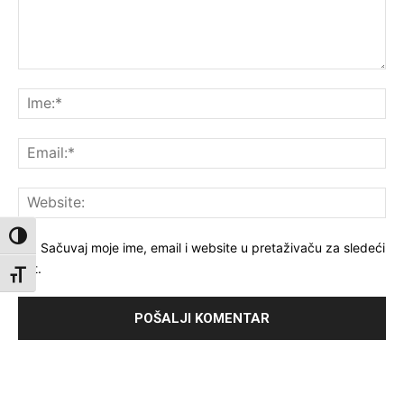
Komentar:
Ime
Ema
Web
Toggle High Contrast
Sačuvaj moje ime, email i website u pretaživaču za sledeći
put.
Toggle Font size