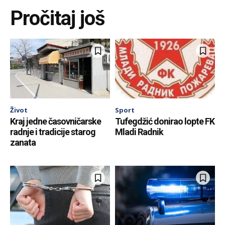
Pročitaj još
Život
Sport
Kraj jedne časovničarske
Tufegdžić donirao lopte FK
radnje i tradicije starog
Mladi Radnik
zanata