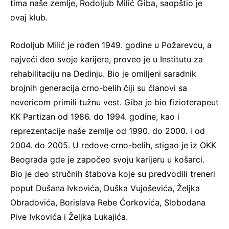
tima naše zemlje, Rodoljub Milić Giba, saopštio je
ovaj klub.
Rodoljub Milić je rođen 1949. godine u Požarevcu, a
najveći deo svoje karijere, proveo je u Institutu za
rehabilitaciju na Dedinju. Bio je omiljeni saradnik
brojnih generacija crno-belih čiji su članovi sa
nevericom primili tužnu vest. Giba je bio fizioterapeut
KK Partizan od 1986. do 1994. godine, kao i
reprezentacije naše zemlje od 1990. do 2000. i od
2004. do 2005. U redove crno-belih, stigao je iz OKK
Beograda gde je započeo svoju karijeru u košarci.
Bio je deo stručnih štabova koje su predvodili treneri
poput Dušana Ivkovića, Duška Vujoševića, Željka
Obradovića, Borislava Rebe Ćorkovića, Slobodana
Pive Ivkovića i Željka Lukajića.