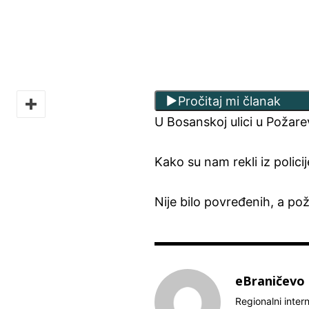
Pročitaj mi članak
U Bosanskoj ulici u Požare
Kako su nam rekli iz policij
Nije bilo povređenih, a po
eBraničevo
Regionalni inter