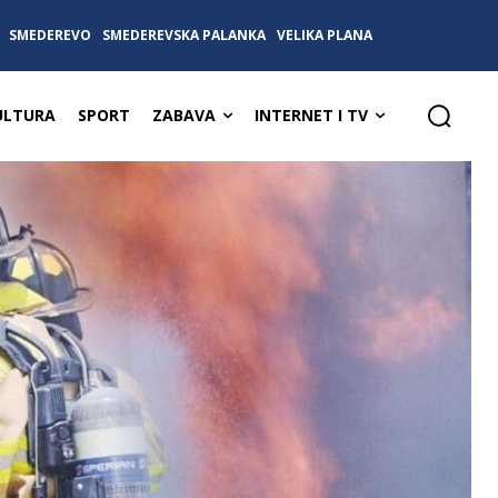
SMEDEREVO
SMEDEREVSKA PALANKA
VELIKA PLANA
ULTURA
SPORT
ZABAVA
INTERNET I TV