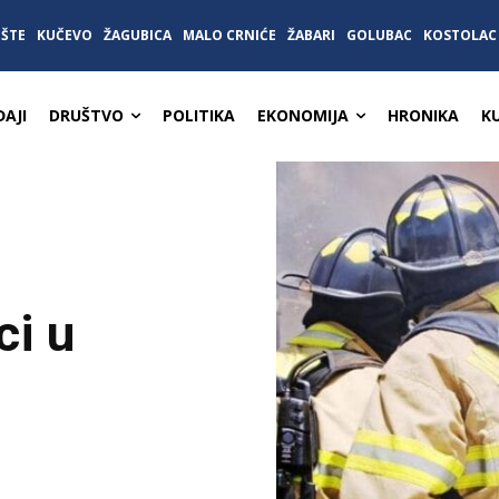
IŠTE
KUČEVO
ŽAGUBICA
MALO CRNIĆE
ŽABARI
GOLUBAC
KOSTOLAC
AJI
DRUŠTVO
POLITIKA
EKONOMIJA
HRONIKA
K
ci u