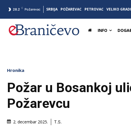
C
SRBIJA
POŽAREVAC
PETROVAC
VELIKO GRAD
28.2
Požarevac
INFO
DOGAĐ
Hronika
Požar u Bosankoj uli
Požarevcu
2. decembar 2025.
T.S.