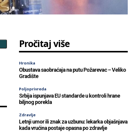
Pročitaj više
Hronika
Obustava saobraćaja na putu Požarevac – Veliko
Gradište
Poljoprivreda
Srbija ispunjava EU standarde u kontroli hrane
biljnog porekla
Zdravlje
Letnji umor ili znak za uzbunu: lekarka objašnjava
kada vrućina postaje opasna po zdravlje