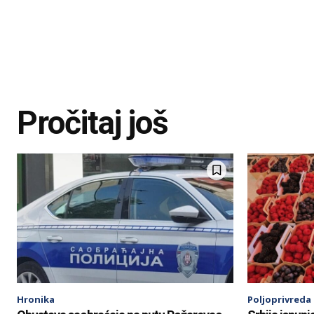
Pročitaj još
Hronika
Poljoprivreda