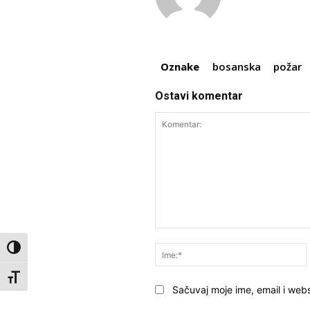
Oznake
bosanska
požar
Ostavi komentar
Komentar:
Toggle High Contrast
Toggle Font size
Sačuvaj moje ime, email i webs