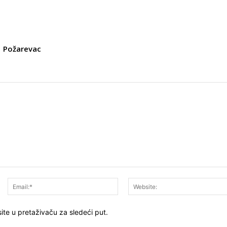
Požarevac
Ime:*
Email:*
ite u pretaživaču za sledeći put.