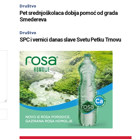
Društvo
Pet srednjoškolaca dobija pomoć od grada
Smedereva
Društvo
SPC i vernici danas slave Svetu Petku Trnovu
Website: