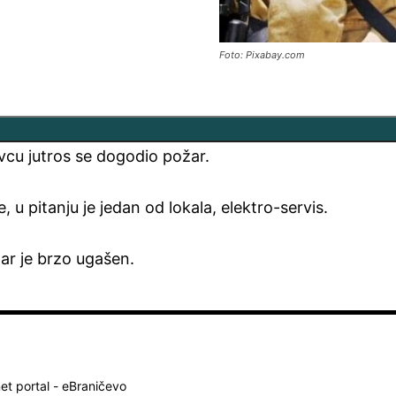
Foto: Pixabay.com
vcu jutros se dogodio požar.
e, u pitanju je jedan od lokala, elektro-servis.
žar je brzo ugašen.
net portal - eBraničevo